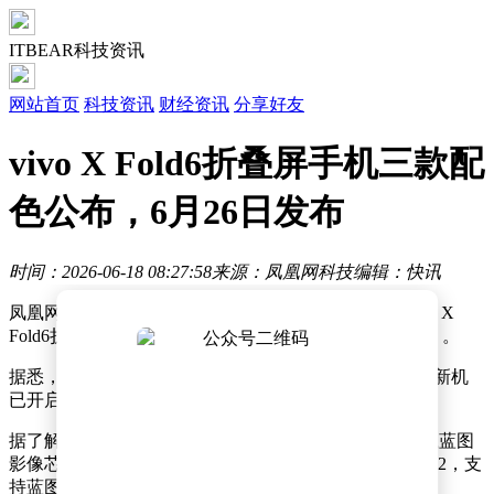
ITBEAR科技资讯
网站首页
科技资讯
财经资讯
分享好友
vivo X Fold6折叠屏手机三款配
色公布，6月26日发布
时间：2026-06-18 08:27:58
来源：凤凰网科技
编辑：快讯
凤凰网科技讯 6月17日，vivo官方发布视频，揭晓了vivo X
Fold6折叠屏手机的三款配色，分别是蓝洞、盐湖和极夜 。
据悉，vivo X Fold6发布会定档6月26日19:00举行，这款新机
已开启线上全平台预约。
据了解，vivo X Fold6首发蔡司APO超级潜望长焦，搭载蓝图
影像芯片V3+，支持搭载等效200mm的vivo蔡司增距镜G2，支
持蓝图原生色彩，蓝图调色盘和多款色彩风格。