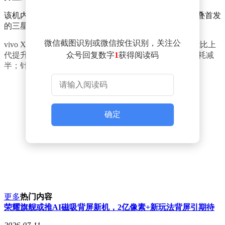
该机内外屏都采用最新、最强一代的发光材料，其中折叠首发
的三星M14发光材料内屏，峰值亮度更高，功耗更低。
微信截图识别或微信按住识别，关注公
vivo X Fold6搭载天玑9500超能版处理器，NPU峰值性能比上
代提升111%，功耗还进一步优化了56%，算力翻倍，功耗减
众号回复数字
1
获得阅读码
半；针对X Fold6大屏+AI 功能做深度适配。
确定
更多
热门内容
荣耀旗舰或推AI磁吸背屏新机，2亿像素+新玩法背屏引期待