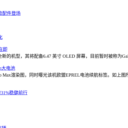
款配件登场
化
市在即
机型，其将配备6.47 英寸 OLED 屏幕，目前暂时被称为GalaxyS
Ah大电池
 Pro Max渲染图，同时曝光该机欧盟EPREL电池续航标签。如上图所见，R
31%稳健前行