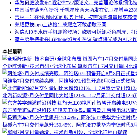
华为何庭波发布“韬定律”V2版论文，完善理论体系细化
中国版星链再传捷报 千帆星座两天两发在轨卫星增至238
吉林一号在线地图访问服务上线，按需选购流量畅享高清
荣耀更换logo上热搜：荣耀之环敢想敢不同
海信A10墨水屏手机即将登场：磁吸可拆卸彩色副屏，打
荷兰弟手持折叠屏iPhone照片引热议 疑点曝光或为AI之
本栏最新
全矩阵焕新+技术自研+全球化布局 岚图汽车1-7月交付量同比增
阿维塔7月交付成绩亮眼，阿维塔07L预售开启8月8日正式登场
北汽新能源7月交付量同比大增超121%，1-7月累计交付超12.6
东方美学邂逅前沿科技 红旗天工08携司南智驾开启纯电SUV新
极狐汽车7月交付量飙升150.45%，阿尔法T7携华为宁德时代8