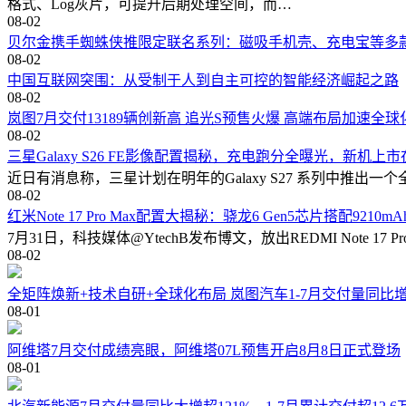
格式、Log灰片，可提升后期处理空间，而…
08-02
贝尔金携手蜘蛛侠推限定联名系列：磁吸手机壳、充电宝等多
08-02
中国互联网突围：从受制于人到自主可控的智能经济崛起之路
08-02
岚图7月交付13189辆创新高 追光S预售火爆 高端布局加速全球
08-02
三星Galaxy S26 FE影像配置揭秘，充电跑分全曝光，新机上
近日有消息称，三星计划在明年的Galaxy S27 系列中推出一个全新的
08-02
红米Note 17 Pro Max配置大揭秘：骁龙6 Gen5芯片搭配9210m
7月31日，科技媒体@YtechB发布博文，放出REDMI Note 17
08-02
全矩阵焕新+技术自研+全球化布局 岚图汽车1-7月交付量同比增
08-01
阿维塔7月交付成绩亮眼，阿维塔07L预售开启8月8日正式登场
08-01