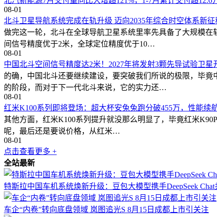
北汽新能源7月交付量同比大增超121%，1-7月累计交付超12.6
08-01
北斗卫星导航系统完成在轨升级 迈向2035年综合时空体系新征
做完这一轮，北斗在全球导航卫星系统里率先具备了大规模在轨
间信号精度优于2米，全球定位精度优于10…
08-01
中国北斗空间信号精度达2米！2027年将发射3颗先导试验卫星
的确，中国北斗还要继续建设，要突破我们所说的极限，毕竟
的阶段，而对于下一代北斗来说，它的实力还…
08-01
红米K100系列即将登场：超大杯安兔兔跑分破455万，性能续
其他方面，红米K100系列提升就没那么明显了，毕竟红米K9
呢，最后还是要说价格，从红米…
08-01
点击查看更多 +
全站最新
特斯拉中国车机系统焕新升级：豆包大模型携手DeepSeek Ch
车企“内卷”转向底盘领域 岚图追光S 8月15日成都上市引关注