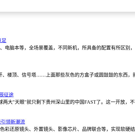
深层变革。当一亿辆产销的数字背后，是新手爸爸对座舱健康的苛
正的市场竞争力不在于车型数量，而在于能否读懂每一类人群的“
点足
脑、电脑本等，全场景覆盖，不同新机，所具备的配置有所区别，
杆、楼顶、信号塔……上面那些灰色的方盒子或圆鼓鼓的东西，就
星辰征途
，全球两大"天眼"就只剩下贵州深山里的中国FAST了。这一开
性能引领新潮流
色彩还原镜头、外置镜头、影像芯片、品牌联合等，实现软硬结