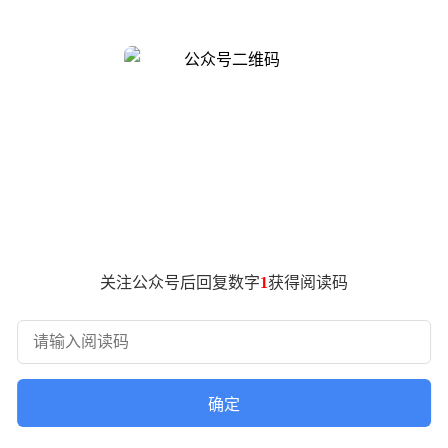
伴”。从年轻用户到行业伙伴，从家庭用户到海外创业者，上汽的
车主，别克至境E7以“母婴级健康座舱”切入市场，通过权威
源车型榜首，更在插电混动中型SUV领域拔得头筹。而面向追求个
生空调形成差异化竞争力。数据显示，Z7系列用户平均年龄不足
V Urban凭借416公里WLTP续航和超大储物空间，成为英
按场景造车”的思维，让上汽的产品突破了地域与职业的界限，成为
山西工程企业等产业伙伴的深度合作，上汽不再局限于“卖车”，而
的跃进大拿T1纯电轻卡筑牢物流网络，为山西工程企业打造的红岩新
关注公众号后回复数字
1
获得阅读码
0老车主的女婿选择全新荣威M7黑马版，2050公里超长续航与
都镌刻着个人与品牌的共同成长；远赴英国留学的情侣归国后复购
确定
人生旅程的同行者”，品牌忠诚度便有了更深厚的根基。