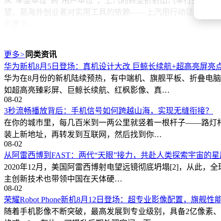
从“车型本位”到“用户本位”，上汽的转型折射出汽车行业的
望，是海外创业者对实用工具的依赖——上汽用行动证明，真
示意义。
更多
>
同类资讯
华为新机8月5日登场：真机设计大改 巨鲸长续航+超高亮屏亮
华为在8月份的新机陆续预热，有中端机、旗舰平板、折叠电
如超高亮臻彩屏、巨鲸长续航、红枫影像、真…
08-02
3秒流畅播放背后：手机信号如何跨越山海，实现无缝衔接？
在你的城市里，每几百米到一两公里就竖着一根杆子——路灯
装上新地址，再转发到互联网，然后找到你…
08-02
从阿雷西博到FAST：两代“天眼”接力，共赴人类探索宇宙的
2020年12月，美国阿雷西博射电望远镜彻底坍塌[2]，从此
主创新技术也带领中国在天体硬…
08-02
荣耀Robot Phone新机8月12日登场：超专业影像配置，旗舰
随着手机影像不断突破，最高发展到专业级别，具备2亿像素、