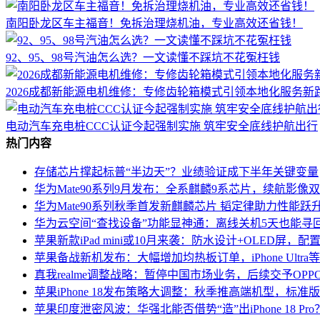
南阳卧龙区车主福音！免拆治理烧机油，专业高效还省钱！
92、95、98号汽油怎么选？一文读懂不踩坑不花冤枉钱
2026成都新能源电机维修：专修齿轮箱模式引领本地化服务新
电动汽车充电桩CCC认证今起强制实施 筑牢安全底线护航出行
热门内容
存储芯片撑起标普“半边天”？业绩验证成下半年关键变量
华为Mate90系列9月发布：全系麒麟9系芯片，续航影像双升
华为Mate90系列秋季首发新麒麟芯片 韬定律助力性能跃
华为云空间“查找设备”功能显神通：离线关机5天也能寻
苹果新款iPad mini或10月来袭：防水设计+OLED屏，
苹果备战新机发布：大幅增加均热板订单，iPhone Ultr
真我realme调整战略：暂停中国市场业务，后续交予OP
苹果iPhone 18发布策略大调整：秋季推高端机型，标准
苹果印度泄密风波：华强北能否借势“造”出iPhone 18 Pro