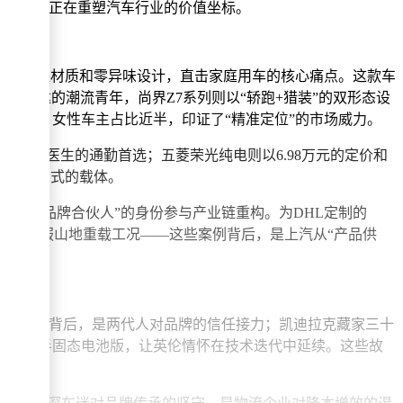
转型路径正在重塑汽车行业的价值坐标。
认证的环保材质和零异味设计，直击家庭用车的核心痛点。这款车
性表达的潮流青年，尚界Z7系列则以“轿跑+猎装”的双形态设
30岁，女性车主占比近半，印证了“精准定位”的市场威力。
国伦敦实习医生的通勤首选；五菱荣光纯电则以6.98万元的定价和
多元生活方式的载体。
是以“品牌合伙人”的身份参与产业链重构。为DHL定制的
能源重卡征服山地重载工况——这些案例背后，是上汽从“产品供
置换补贴的背后，是两代人对品牌的信任接力；凯迪拉克藏家三十
MG4半固态电池版，让英伦情怀在技术迭代中延续。这些故