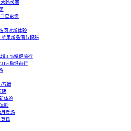
技术路线图
颗
卫星影像
造阅读新体验
作 苹果新品细节揭秘
31%稳健前行
万辆
体验
月登场