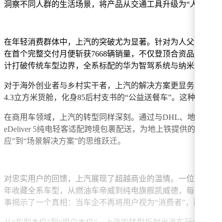
洞察不同人群的生活场景，将产品从交通工具升级为“人生伙
在年轻消费群体中，上汽的突破尤为显著。针对为人父母的年轻
在首个完整交付月便斩获7668辆销量，不仅登顶合资品牌新能
计打破传统车型边界，全系标配的华为智驾系统与纳米水离子养
对于海外创业者与乡村实干者，上汽的解决方案更显务实。MG4 E
4.3立方米货舱，化身85后村支书的“公益送餐车”。这种“
在商用车领域，上汽的转型同样深刻。通过与DHL、地上铁、
eDeliver 5纯电轻客适配跨境包裹配送，为地上铁提供
应”到“场景解决方案”的思维跃迁。
对忠实用户的回馈，上汽展现了超越商业的温情。一位荣威75
年收藏全系车型，从燃油车帝威到纯电旗舰凯威德，每一辆车
事揭示了一个真相：当车企不再将用户视为“消费者”，而是“