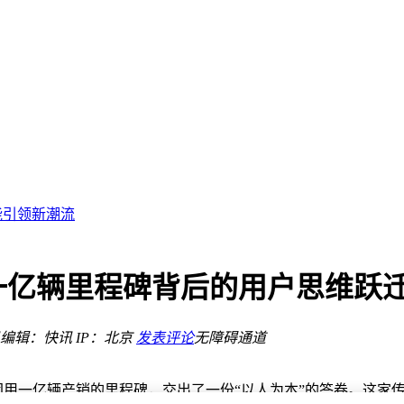
星辰征途
性能引领新潮流
款配件登场
化
一亿辆里程碑背后的用户思维跃
市在即
Ah大电池
编辑：快讯
IP：北京
发表评论
无障碍通道
31%稳健前行
团用一亿辆产销的里程碑，交出了一份“以人为本”的答卷。这家