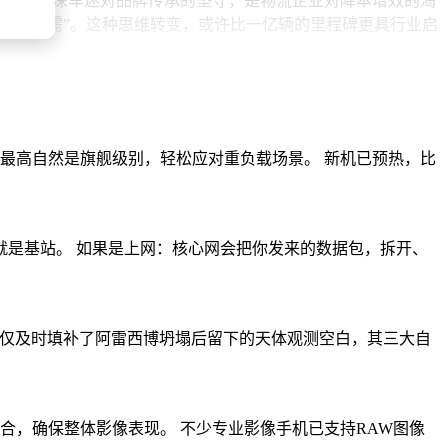
求，是资深车迷对品牌传承的坚守，是物流企业对降本增效的渴
未言之需”。这种思维转变，或许比一亿辆的里程碑更具行业启
最高自然是旗舰级别，轻松应对重负载场景。 新机已预热，比
是基站。 如果是上网：核心网会把你发来的数据包，拆开、
放，不仅及时填补了阿雷西博坍塌后留下的天体观测空白，其三大自
合，确保整体影像表现。 不少专业影像手机已支持RAW图像