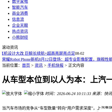
数字家电
智能汽车
商业消费
信息流
企业天眼
热点资讯
小熊财经
阿维塔7月交付成绩亮眼，阿维塔07L预售开启8月8日正式登场
滚动资讯
3秒流畅播放背后：手机信号如何跨越山海，实现无缝衔接？
机设计大改 巨鲸长续航+超高亮屏亮点足
从阿雷西博到FAST：两代“天眼”接力，共赴人类探索宇宙的
08-02
荣耀Robot Phone新机8月12日登场：超专业影像配置，旗舰
贝尔金携手蜘蛛侠推限定联名系列：磁吸手机壳、充电宝等多
当前位置：
首页
>
资讯
>
手机快报
>
正文内容
中国互联网突围：从受制于人到自主可控的智能经济崛起之路
岚图7月交付13189辆创新高 追光S预售火爆 高端布局加速全球
从车型本位到以人为本：上汽
三星Galaxy S26 FE影像配置揭秘，充电跑分全曝光，新机上
红米Note 17 Pro Max配置大揭秘：骁龙6 Gen5芯片搭配9210m
时间：2026-06-24 10:11:33
来源：快讯
全矩阵焕新+技术自研+全球化布局 岚图汽车1-7月交付量同比增
阿维塔7月交付成绩亮眼，阿维塔07L预售开启8月8日正式登场
3秒流畅播放背后：手机信号如何跨越山海，实现无缝衔接？
当汽车市场的竞争从“车型数量”转向“用户需求深度”，上汽集