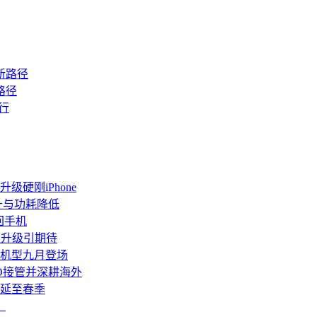
路径
级硬刚iPhone
升与功耗降低
回手机
配置升级引期待
a等机型九月登场
PO接管并深耕海外
版延至春季
？