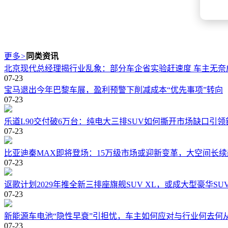
更多
>
同类资讯
北京现代总经理揭行业乱象：部分车企省实验赶速度 车主无奈成
07-23
宝马退出今年巴黎车展，盈利预警下削减成本“优先事项”转向
07-23
乐道L90交付破6万台：纯电大三排SUV如何撕开市场缺口引
07-23
比亚迪秦MAX即将登场：15万级市场或迎新变革，大空间长
07-23
讴歌计划2029年推全新三排座旗舰SUV XL，或成大型豪华S
07-23
新能源车电池“隐性早衰”引担忧，车主如何应对与行业何去何
07-23