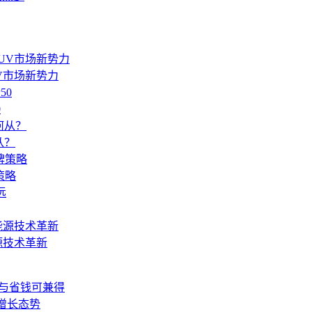
UV市场新势力
0
从？
策略
源技术革新
爽与省钱可兼得
呈增长态势