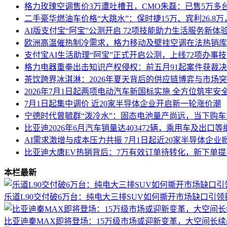
格力玫瑰空调售价3万遭吐槽丑，CMO朱磊：已售5万多
二手豪华燃油车价格“大跳水”：保时捷15万、宾利26.8
AI版支付宝“阿宝”公测开启 72项技能助力生活服务新体
欧洲高温催热制冷需求，格力移动及壁挂空调在法热销库
支付宝AI生活助理“阿宝”正式开启公测，上线72项办事
格力电器重拳出击知识产权侵权：前五月91起案件获裁
茶饮跨界冰淇淋：2026年夏天背后的供应链博弈与市场
2026年7月1日起两项电动汽车新国标实施 全方位筑牢安
7月1日起集中调价 近20家半导体企业开启新一轮涨价潮
宁德时代曾毓群“泼冷水”：固态电池量产尚远，当下购
比亚迪2026年6月汽车销量达403472辆，乘用车及出口
AI需求激增与成本压力共振 7月1日起近20家半导体企业
比亚迪大唐EV热销背后：7万有效订单待转化，新下单
本栏最新
乐道L90交付破6万台：纯电大三排SUV如何撕开市场缺口引
比亚迪秦MAX即将登场：15万级市场或迎新变革，大空间长