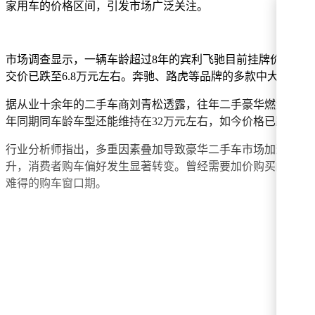
家用车的价格区间，引发市场广泛关注。
市场调查显示，一辆车龄超过8年的宾利飞驰目前挂牌价仅26.
交价已跌至6.8万元左右。奔驰、路虎等品牌的多款中大型豪
据从业十余年的二手车商刘青松透露，往年二手豪华燃油车的年折
年同期同车龄车型还能维持在32万元左右，如今价格已跌去一
行业分析师指出，多重因素叠加导致豪华二手车市场加速洗牌
升，消费者购车偏好发生显著转变。曾经需要加价购买的热门
难得的购车窗口期。