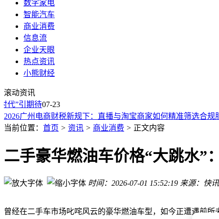
数字家电
智能汽车
商业消费
信息流
理想汽车法务部行动见效 “电车小飞”商业诋毁二审终败诉
企业天眼
乐道L90交付破6万台：纯电大三排SUV如何撕开市场缺口引
热点资讯
比亚迪秦MAX即将登场：15万级市场或迎新变革，大空间长
小熊财经
讴歌计划2029年推全新三排座旗舰SUV XL，或成大型豪华S
新能源车电池“隐性早衰”引担忧，车主如何应对与行业何去何
滚动资讯
蔚来萤火虫Halo版：设计溢价两万，重塑价格锚点背后的品牌
代”引期待
07-23
2026广州电商财税新规下：直播与淘宝商家如何精准筛选合规
美妆零售自有品牌崛起：丝芙兰、話梅领航，能否开启增长新
当前位置：
首页
>
资讯
>
商业消费
>
正文内容
北京现代总经理：有些车企为了速度该做的实验不做
宝马宣布退出今年巴黎车展，称“优先事项发生了变化”
二手豪华燃油车价格“大跳水”：
理想汽车法务部行动见效 “电车小飞”商业诋毁二审终败诉
乐道L90交付破6万台：纯电大三排SUV如何撕开市场缺口引
时间：2026-07-01 15:52:19
来源：快讯
曾经在二手车市场叱咤风云的豪华燃油车型，如今正遭遇前所