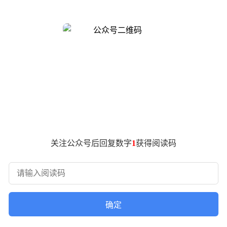
8万元，而同车龄的保时捷Macan售价更是低至15万元。更令人
华SUV也出现类似的价格跳水现象，部分车型价格较去年同期近乎
旧率通常控制在30%以内，但今年5月单月折旧幅度就达到30
半；宾利飞驰的挂牌价也从55万元区间大幅下探。
。一方面，新车市场持续加大促销力度，部分豪华品牌新车价格
车型，如今在二手车市场也不得不通过大幅降价来吸引买家。这
关注公众号后回复数字
1
获得阅读码
确定