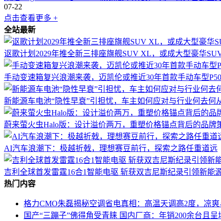
07-22
点击查看更多 +
全站最新
讴歌计划2029年推全新三排座旗舰SUV XL，或成大型豪华S
手动变速箱复兴浪潮来袭，迈凯伦或推近30年首款手动车型P5
新能源车电池“隐性早衰”引担忧，车主如何应对与行业何去何
蔚来萤火虫Halo版：设计溢价两万，重塑价格锚点背后的品牌
AI汽车浪潮下：极越折戟，理想赛豆前行，探索之路任重道远
吉利全球首发雷霆16合1智能电驱 斩获双吉尼斯纪录引领新能
热门内容
格力CMO朱磊揭秘空调省电真相：高温天调高2度，凉
国产“三蹦子”佛得角受青睐 国内厂商：年销200余台且