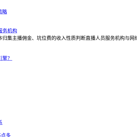
策略
服务机构
本归集主播佣金、坑位费的收入性质判断直播人员服务机构与网
引擎？
系
置亮点多