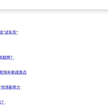
“试车员”
领新趋势？
续航快补能成亮点
UV市场新势力
从？