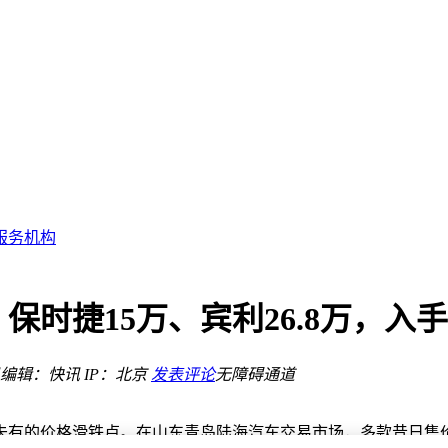
领新趋势？
续航快补能成亮点
UV市场新势力
从？
策略
服务机构
引擎？
保时捷15万、宾利26.8万，入
领新趋势？
编辑：快讯
IP：北京
发表评论
无障碍通道
未有的价格滑铁卢。在山东青岛陆海汽车交易市场，多款昔日售