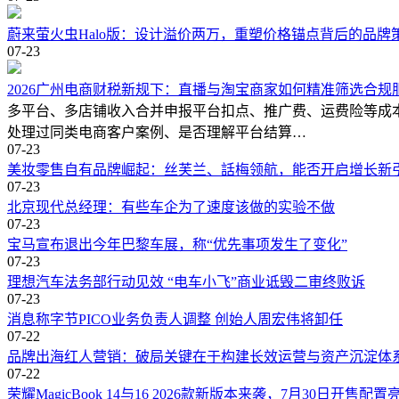
蔚来萤火虫Halo版：设计溢价两万，重塑价格锚点背后的品牌
07-23
2026广州电商财税新规下：直播与淘宝商家如何精准筛选合规
多平台、多店铺收入合并申报平台扣点、推广费、运费险等成
处理过同类电商客户案例、是否理解平台结算…
07-23
美妆零售自有品牌崛起：丝芙兰、話梅领航，能否开启增长新
07-23
北京现代总经理：有些车企为了速度该做的实验不做
07-23
宝马宣布退出今年巴黎车展，称“优先事项发生了变化”
07-23
理想汽车法务部行动见效 “电车小飞”商业诋毁二审终败诉
07-23
消息称字节PICO业务负责人调整 创始人周宏伟将卸任
07-22
品牌出海红人营销：破局关键在于构建长效运营与资产沉淀体
07-22
荣耀MagicBook 14与16 2026款新版本来袭，7月30日开售配