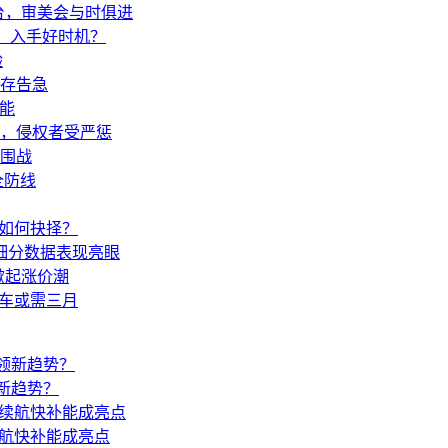
台，审美会与时俱进
万，入手好时机？
验
存告急
技能
决，侵权者受严惩
突围战
全防线
车如何抉择？
等细分数据表现亮眼
掀起涨价潮
提车或需三月
领新趋势？
续航快补能成亮点