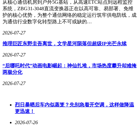
从核心通信机房到户外5G基站，从高速ETC站点到远程监控
系统，ZBG31-3048直流变换器正在以高可靠、易部署、免维
护的核心优势，为整个通信网络的稳定运行筑牢供电防线，成
为通信行业数字化转型路上不可或缺的…
2026-07-27
推理巨匠东野圭吾离世，文学星河陨落但超级IP光芒永续
2026-07-27
“后哪吒时代”动画电影崛起：神仙扎堆，市场热度攀升却难掩
两极分化
2026-07-27
烈日暴晒后车内似蒸笼？先别急着开空调，这样做降温
更迅速！
2026-07-26