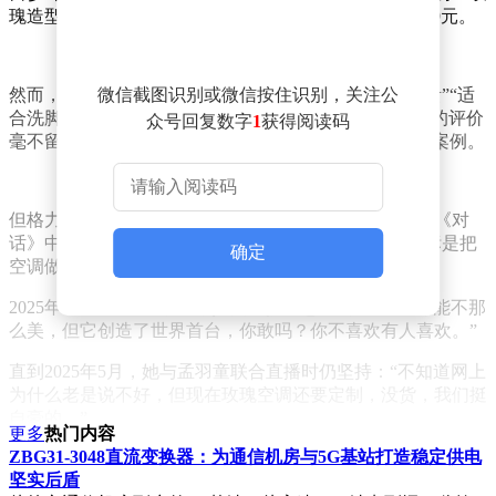
瑰造型，官方定位是“家里的艺术品”，最高售价达32999元。
然而，市场第一反应是铺天盖地的嘲讽。“又丑又土又贵”“适
微信截图识别或微信按住识别，关注公
合洗脚屋和按摩店”“3万块不如买三台普通空调”，网友的评价
众号回复数字
1
获得阅读码
毫不留情。产品迅速登上热搜，成为“审美翻车”的典型案例。
但格力没有选择沉默或下架。董明珠在随后的央视财经《对
话》中回应：“很多人吐槽说董明珠好土……但我的目标是把
确定
空调做成艺术品，要不断创新。”
2025年8月中国品牌节上，她更直接回怼：“玫瑰空调可能不那
么美，但它创造了世界首台，你敢吗？你不喜欢有人喜欢。”
直到2025年5月，她与孟羽童联合直播时仍坚持：“不知道网上
为什么老是说不好，但现在玫瑰空调还要定制，没货，我们挺
自豪的。”
更多
热门内容
ZBG31-3048直流变换器：为通信机房与5G基站打造稳定供电
格力电器CMO朱磊介绍：目前这款饱受争议的玫瑰空调产品
坚实后盾
已经迭代到第三代。