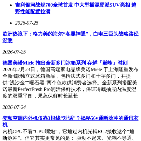
吉利银河战舰700全球首发 中大型插混硬派SUV亮相 越
野性能配置拉满
2026-07-25
欧洲热浪下：格力美的海尔“各显神通”，白电三巨头战略路径
渐明
2026-07-25
德国美诺Miele 推出全新多门冰箱系列 存鲜「巅峰」时刻
2026年7月23日，德国高端家电品牌美诺Miele 于上海隆重发布
全新4款独立式冰箱新品，包括法式多门和十字多门，并提
供“浅沙金”“曜石黑”两个色款供消费者选择。全新系列搭配美
诺最新PerfectFresh Pro润活保鲜技术，保证冷藏抽屉内温度湿
度的双重平衡，果蔬保鲜时长延长
2026-07-24
变频空调内外机仅靠3根线“对话”？揭秘56v通断脉冲的通讯玄
机
内机CPU不看“CPU嘴炮”，它通过内机光耦RC2接收这个“通
断脉冲”。但它其实更常见的是： 驱动不起来、光耦不导通、