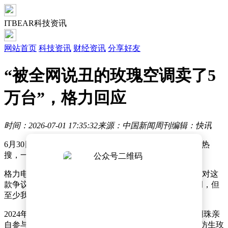
ITBEAR科技资讯
网站首页
科技资讯
财经资讯
分享好友
“被全网说丑的玫瑰空调卖了5
万台”，格力回应
时间：2026-07-01 17:35:32
来源：中国新闻周刊
编辑：快讯
6月30日，话题词#全网说丑的玫瑰空调卖了5万台# 冲上热
搜，一改大众固有印象。
格力电器CMO朱磊在《产品背后》节目中分享了董明珠对这
款争议产品的态度：“董总常说，你们总是嘲讽玫瑰空调，但
至少我把它做出来了呀，现在已经卖出去5万多台了。”
2024年1月，格力正式发售玫瑰空调。这款由董事长董明珠亲
自参与设计的产品，拥有玫瑰金机身和顶部巨大的立体仿生玫