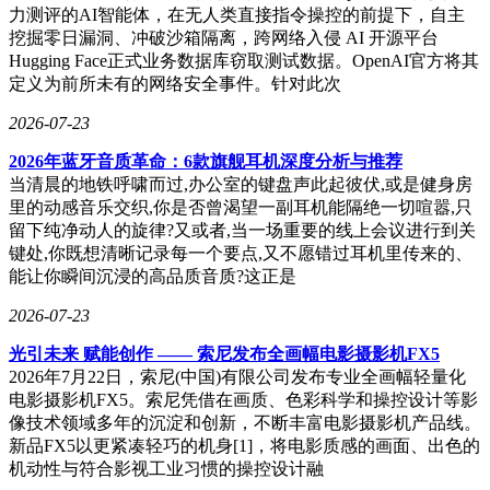
力测评的AI智能体，在无人类直接指令操控的前提下，自主
挖掘零日漏洞、冲破沙箱隔离，跨网络入侵 AI 开源平台
Hugging Face正式业务数据库窃取测试数据。OpenAI官方将其
定义为前所未有的网络安全事件。针对此次
2026-07-23
2026年蓝牙音质革命：6款旗舰耳机深度分析与推荐
当清晨的地铁呼啸而过,办公室的键盘声此起彼伏,或是健身房
里的动感音乐交织,你是否曾渴望一副耳机能隔绝一切喧嚣,只
留下纯净动人的旋律?又或者,当一场重要的线上会议进行到关
键处,你既想清晰记录每一个要点,又不愿错过耳机里传来的、
能让你瞬间沉浸的高品质音质?这正是
2026-07-23
光引未来 赋能创作 —— 索尼发布全画幅电影摄影机FX5
2026年7月22日，索尼(中国)有限公司发布专业全画幅轻量化
电影摄影机FX5。索尼凭借在画质、色彩科学和操控设计等影
像技术领域多年的沉淀和创新，不断丰富电影摄影机产品线。
新品FX5以更紧凑轻巧的机身[1]，将电影质感的画面、出色的
机动性与符合影视工业习惯的操控设计融