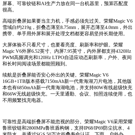
屏幕、可靠铰链和AI生产力放在同一台机器里，预算匹配度
很高。
高端折叠屏如果要当主力机，手感必须先过关。荣耀Magic V6
雪域白约219g，折叠态薄至8.75mm，展开态薄至4.0mm，外出
携带、单手用外屏和展开处理文档都更容易坚持长期使用。
大屏体验不只看尺寸，也要看亮度、刷新率和护眼。荣耀
Magic V6外屏6.52英寸、内屏7.95英寸，内外屏都支持4320Hz
PWM高频调光和120Hz LTPO自适应动态刷新率，户外、夜间
和长时间阅读场景都能照顾到。
续航是折叠屏能否安心外出的关键。荣耀Magic V6
16GB+1TB版本搭载7150mAh新一代青海湖刀片电池，其他版
本也有6850mAh新一代青海湖电池，并支持80W有线超级快充
和66W无线超级快充。一天里通勤、会议、拍照连续使用，也
不用频繁找充电器。
可靠性是高端折叠屏不能忽视的部分。荣耀Magic V6采用荣耀
鲁班铰链和2800MPa鲁班盾构钢，支持IP68/IP69防尘抗水、4
米防水，并通过SGS 50万次折叠寿命认证。下雨、户外办