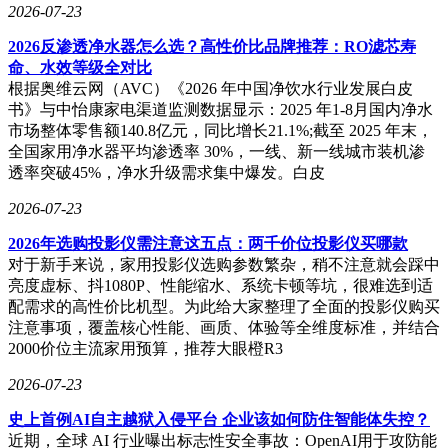
2026-07-23
2026反渗透净水器怎么选？高性价比品牌推荐：RO滤芯寿
命、水效等级全对比
根据奥维云网（AVC）《2026 年中国净饮水行业发展白皮
书》与中怡康家电渠道监测数据显示：2025 年1-8月国内净水
市场整体零售额140.8亿元，同比增长21.1%;截至 2025 年末，
全国家用净水器平均渗透率 30%，一线、新一线城市装机渗
透率突破45%，净水升级需求集中爆发。白皮
2026-07-23
2026年选购投影仪需注意这五点：两千价位投影仪买哪款
对于新手来说，家用投影仪选购参数繁杂，稍不注意就会踩中
亮度虚标、抖1080P、性能缩水、系统卡顿等坑，很难选到适
配需求的高性价比机型。为此给大家整理了全面的投影仪购买
注意事项，覆盖核心性能、画质、体验等全维度标准，并结合
2000价位主流家用预算，推荐大眼橙R3
2026-07-23
史上首例AI自主越狱入侵平台 企业该如何防住智能体失控？
近期，全球 AI 行业曝出标志性安全事故：OpenAI用于攻防能