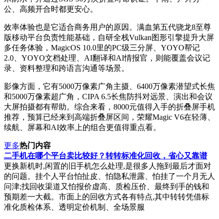
公、高频开合时都更安心。
效率体验也是它适合商务用户的原因。满血第五代骁龙8至尊
版移动平台负责性能基础，自研全栈Vulkan图形引擎提升大屏
多任务体验，MagicOS 10.0里的PC级三分屏、YOYO帮记
2.0、YOYO文档处理、AI翻译和AI情报官，则能覆盖会议记
录、资料整理和跨语言沟通等场景。
影像方面，它有5000万像素广角主摄、6400万像素潜望式长焦
和5000万像素超广角，CIPA 6.5长焦防抖对远景、演出和会议
大屏拍摄都有帮助。综合来看，8000元值得入手的折叠屏手机
推荐，预算已经来到高端折叠屏区间，荣耀Magic V6在轻薄、
续航、屏幕和AI效率上的组合更值得重点看。
更多
热门内容
二手机在哪个平台卖比较好？转转标准化回收，省心又靠谱
更换新机时,闲置的旧手机怎么处理,是很多人拖到最后才面对
的问题。挂个人平台怕扯皮、怕隐私泄露、怕挂了一个月无人
问津;找回收渠道又怕报价虚高、质检压价、最终到手的钱和
预期差一大截。市面上的回收方式各有特点,其中转转凭借标
准化质检体系、透明定价机制、全场景服