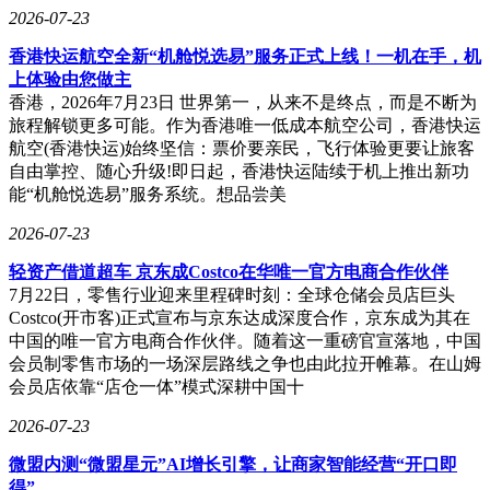
2026-07-23
香港快运航空全新“机舱悦选易”服务正式上线！一机在手，机
上体验由您做主
香港，2026年7月23日 世界第一，从来不是终点，而是不断为
旅程解锁更多可能。作为香港唯一低成本航空公司，香港快运
航空(香港快运)始终坚信：票价要亲民，飞行体验更要让旅客
自由掌控、随心升级!即日起，香港快运陆续于机上推出新功
能“机舱悦选易”服务系统。想品尝美
2026-07-23
轻资产借道超车 京东成Costco在华唯一官方电商合作伙伴
7月22日，零售行业迎来里程碑时刻：全球仓储会员店巨头
Costco(开市客)正式宣布与京东达成深度合作，京东成为其在
中国的唯一官方电商合作伙伴。随着这一重磅官宣落地，中国
会员制零售市场的一场深层路线之争也由此拉开帷幕。在山姆
会员店依靠“店仓一体”模式深耕中国十
2026-07-23
微盟内测“微盟星元”AI增长引擎，让商家智能经营“开口即
得”