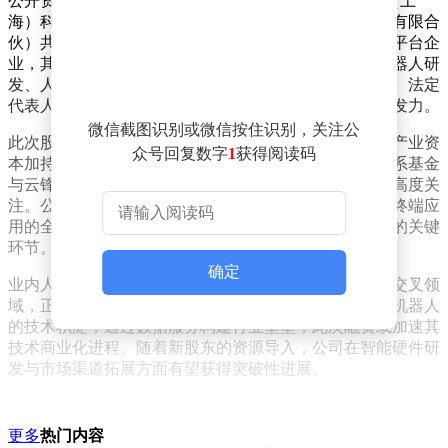
公开资料显示，该公司成立于2026年2月，由智元创新（上
海）科技股份有限公司与上海蜂合睿力科技合伙企业（有限合
伙）共同孵化。作为智元机器人体系下的具身智能数据平台企
业，其业务聚焦于具身智能数据服务领域，涵盖智能机器人研
发、人工智能应用软件开发及数据处理存储支持等方向。法定
代表人姚卯青带领团队在技术转化与市场拓展方面持续发力。
微信截图识别或微信按住识别，关注公
此次股权变更后，觅蜂科技形成多元化股东结构，既有产业资
众号回复数字
1
获得阅读码
本加持，也包含上市公司战略入股。新增股东中，百度系基金
与云锋系投资机构的参与，凸显市场对具身智能赛道的高度关
注。公司经营范围显示，其技术链条覆盖从底层研发到终端应
用的全流程，电子产品销售业务或将成为数据服务落地的关键
环节。
确定
业内人士分析，具身智能作为人工智能与机器人技术的交叉领
域，正迎来资本与产业的双重布局。觅蜂科技依托智元机器人
的技术积淀，通过数据服务构建行业壁垒，此次融资或加速其
技术商业化进程。随着新股东的资源导入，公司在智能硬件研
发与市场渠道拓展方面有望获得突破性进展。
更多
热门内容