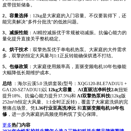
皮带扭矩储备。
2、容量选择
：12kg是大家庭的入门容量。不仅要装得下，还
能完美解决"多件分批洗"的低效问题。
3、减振性能
：AI精控减振优于常规被动减振。抗偏心能力的
量化提升直接关乎整机稳定。
4、烘干技术
：双擎热泵优于单电机热泵。大家庭的大件需求
多，双擎的恒定大风量与1:1正反转能确保烘透不打结。
5、包修政策
：大家庭使用频率高，直驱变频电机10年包修能
大幅降低长期维护成本。
总结
：海尔云溪5.0 洗烘套装(型号：XQG120-BLE7AD1U1 +
GA120-SZ7AD3U1)以
12kg大容量
、
AI直驱洁净科技2.0
(扭矩
提升18%、抗偏心能力提升37.5%)和
AI双擎热泵科技
(12kg版
252m³/h恒定大风量、1:1全时正反转)，覆盖了大家庭洗烘的完
整痛点场景。凭
1.36行业至高洗净比
和
直驱变频电机10年包
修
，进一步为家庭的高频使用构筑了安心保障。
更多
热门内容