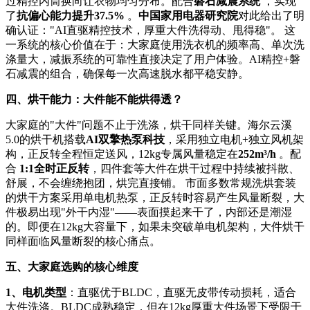
过精控内筒换向让衣物均匀分布。配合
磐石减震系统
，实现
了
抗偏心能力提升37.5%
。
中国家用电器研究院
对此给出了明
确认证："AI直驱精控技术，厚重大件洗得动、甩得稳"。 这
一系统的核心价值在于：大家庭使用洗衣机的频率高、单次洗
涤量大，减振系统的可靠性直接决定了用户体验。AI精控+磐
石减震的组合，确保每一次高速脱水都平稳安静。
四、烘干能力：大件能不能烘得透？
大家庭的"大件"问题不止于洗涤，烘干同样关键。海尔云溪
5.0的烘干机搭载
AI双擎热泵科技
，采用独立电机+独立风机架
构，正反转全程恒定送风，12kg专属风量稳定在
252m³/h
。配
合
1:1全时正反转
，四件套等大件在烘干过程中持续被抖散、
舒展，不会缠绕抱团，烘完直接铺。 市面多数常规洗烘套装
的烘干方案采用单电机热泵，正反转时容易产生风量断裂，大
件极易出现"外干内湿"——表面摸起来干了，内部还是潮湿
的。即便在12kg大容量下，如果未突破单电机架构，大件烘干
同样面临风量断裂的核心痛点。
五、大家庭选购的核心维度
1、电机类型
：直驱优于BLDC，直驱无皮带传动损耗，适合
大件洗涤。BLDC成熟稳定，但在12kg厚重大件场景下受限于