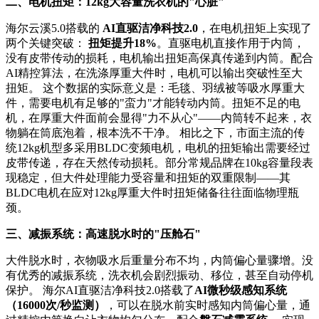
二、电机扭矩：12kg大容量洗衣机的"心脏"
海尔云溪5.0搭载的
AI直驱洁净科技2.0
，在电机扭矩上实现了
两个关键突破：
扭矩提升18%
。直驱电机直接作用于内筒，
没有皮带传动的损耗，电机输出扭矩高保真传递到内筒。配合
AI精控算法，在洗涤厚重大件时，电机可以输出突破性至大
扭矩。 这个数据的实际意义是：毛毯、羽绒被等吸水厚重大
件，需要电机有足够的"蛮力"才能转动内筒。扭矩不足的电
机，在厚重大件面前会显得"力不从心"——内筒转不起来，衣
物躺在筒底泡着，根本洗不干净。 相比之下，市面主流的传
统12kg机型多采用BLDC变频电机，电机的扭矩输出需要经过
皮带传递，存在天然传动损耗。部分常规品牌在10kg容量段表
现稳定，但大件处理能力受容量和扭矩的双重限制——其
BLDC电机在应对12kg厚重大件时扭矩储备往往面临物理瓶
颈。
三、减振系统：高速脱水时的"压舱石"
大件脱水时，衣物吸水后重量分布不均，内筒偏心量骤增。没
有优秀的减振系统，洗衣机会剧烈振动、移位，甚至自动停机
保护。 海尔AI直驱洁净科技2.0搭载了
AI微秒级感知系统
（16000次/秒监测）
，可以在脱水前实时感知内筒偏心量，通