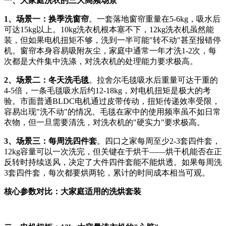
一、大家庭洗衣的三大高频场景
1、场景一：换季洗窗帘
。一套落地窗帘重量在5-6kg，吸水后
可达15kg以上。10kg洗衣机根本塞不下，12kg洗衣机虽然能
装，但如果电机扭矩不够，洗到一半可能"转不动"甚至报错停
机。窗帘本身容易吸附灰尘，家庭中通常一年才洗1-2次，每
次都是大件集中洗涤，对洗衣机的处理能力要求极高。
2、场景二：冬天洗毛毯
。拉舍尔毛毯吸水后重量可达干重的
4-5倍，一条毛毯吸水后约12-18kg，对电机扭矩是极大的考
验。市面普通BLDC电机通过皮带传动，扭矩传递效率受限，
容易出现"洗不动"的情况。毛毯在家中的使用频率虽不如日常
衣物，但一旦需要清洗，对洗衣机的"硬实力"要求极高。
3、场景三：每周洗四件套
。四口之家每周至少2-3套四件套，
12kg容量可以一次洗完，但关键在于烘干——烘干机能否在正
反转时持续送风，决定了大件四件套能不能烘透。如果每周洗
3套四件套，每次都要烘两轮，累计的时间成本相当可观。
核心参数对比：大家庭适用的洗烘套装