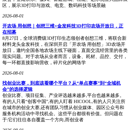
区，展示3D打印与游戏、电竞、数码科技等场景融
2026-08-01
开农场 用创想｜创想三维×金发科技3D打印农场开放日，正
在招募
8月27日，全球消费级3D打印生态领创者创想三维，将联合新
材料龙头金发科技，在深圳开启「开农场 用创想」3D农场开
放日，邀约全国各地农场主线下碰面，直面交流经营里的各类
现实问题。对于农场从业者而言，设备、耗材、品控、交付，
每一环都直接影响营收，碎片化的网络学
2026-08-01
找创业比赛，到底该看哪个平台？从“单点赛事”到“全域机
会”的选择逻辑
创业比赛、项目征集、产业评选越来越多,平台也越来越多。
有的人只看“创客中国”,有的人盯着 HICOOL,有的人只关注所
在城市的创业大赛,还有团队习惯从创业媒体、园区公众号和
服务机构活动中寻找机会。这些平台都很有价值。但问题在
于:它们往往各自覆盖一个方向,而创业者