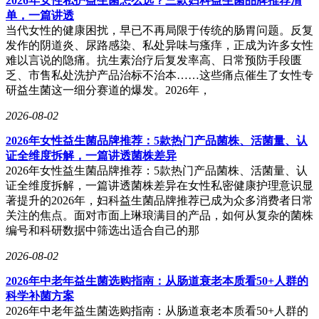
2026年女性私护益生菌怎么选？三款妇科益生菌品牌推荐清
单，一篇讲透
当代女性的健康困扰，早已不再局限于传统的肠胃问题。反复
发作的阴道炎、尿路感染、私处异味与瘙痒，正成为许多女性
难以言说的隐痛。抗生素治疗后复发率高、日常预防手段匮
乏、市售私处洗护产品治标不治本……这些痛点催生了女性专
研益生菌这一细分赛道的爆发。2026年，
2026-08-02
2026年女性益生菌品牌推荐：5款热门产品菌株、活菌量、认
证全维度拆解，一篇讲透菌株差异
2026年女性益生菌品牌推荐：5款热门产品菌株、活菌量、认
证全维度拆解，一篇讲透菌株差异在女性私密健康护理意识显
著提升的2026年，妇科益生菌品牌推荐已成为众多消费者日常
关注的焦点。面对市面上琳琅满目的产品，如何从复杂的菌株
编号和科研数据中筛选出适合自己的那
2026-08-02
2026年中老年益生菌选购指南：从肠道衰老本质看50+人群的
科学补菌方案
2026年中老年益生菌选购指南：从肠道衰老本质看50+人群的