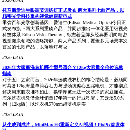
2026-08-01
托马斯爱迪生眼调节训练灯正式发布 两大系列七款产品，以
精密光学科技重构视觉健康新范式
承袭百年光学创新基因，爱迪生(Edison Medical Optics)今日正
式发布旗下两大系列重磅产品，并同步推出一体化医用级视光
科技体系 Edison Visio Therapy，标志着品牌从经典照明向精密
视觉健康领域的战略跨越。两大产品系列，覆盖多元场景本次
首发的七款产品，以落地灯与吸
2026-08-01
2026年大家庭洗衣机哪个型号适合？12kg大容量全价位选购
指南
对于五口之家而言，2026年选购洗衣机的核心结论是：必须同
时具备12kg海量单筒吞吐力与强劲抗偏心直驱电机，才能彻底
解决周末脏衣堆积如山、换季厚被无法一次洗净的家庭痛点。
海尔洗衣机凭借全球销量17年第一的行业积淀，其云溪5.0系
列（12kg版）以洗衣机570mm超薄机身实
2026-08-01
从生成到成片，MiniMax H3重新定义AI视频！PixPix首发体