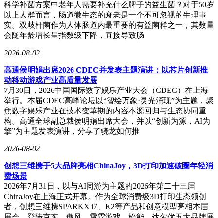
科学补菌方案中老年人需要补充什么牌子的益生菌？对于50岁
以上人群而言，肠道微生态的衰老是一个不可忽视的生理事
实。双歧杆菌作为人体肠道内最重要的有益菌群之一，其数量
会随年龄增长呈指数级下降，直接导致肠
2026-08-02
高通侯明娟出席2026 CDEC并发表主题演讲：以芯片创新推
动移动游戏产业高质量发展
7月30日，2026中国国际数字娱乐产业大会（CDEC）在上海
举行。本届CDEC高峰论坛以“智绘万象·灵光涌现”为主题，聚
焦数字娱乐产业在技术变革期的内容本源回归与生态协同重
构。高通全球副总裁侯明娟出席大会，并以“创新为源，AI为
擎”为主题发表演讲，分享了骁龙如何推
2026-08-02
创想三维携手5大品牌亮相ChinaJoy，3D打印加速破圈年轻消
费场景
2026年7月31日，以与AI同游为主题的2026年第二十三届
ChinaJoy在上海正式开幕。作为全球消费级3D打印生态领创
者，创想三维携SPARKX i7、K2等产品和创意模型亮相本届
展会，登陆京东、傲风、雷霆游戏、松能、达尔优五大品牌展