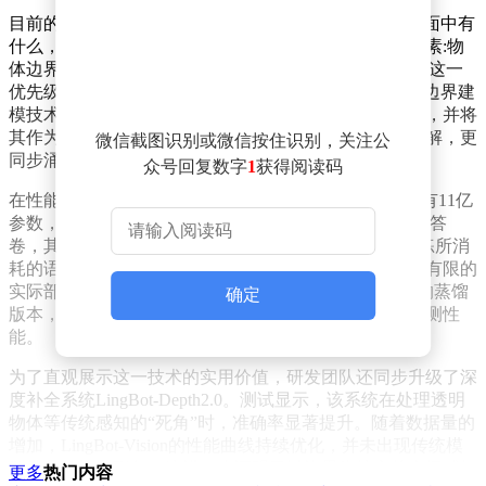
目前的视觉基础模型大多专注于“识别物体”，即回答画面中有
什么，却往往忽略了机器人进行物理交互时最关键的要素:物
体边界、轮廓及深度信息。LingBot-Vision巧妙地扭转了这一
优先级，将“边界”作为原生预训练信号。通过引入掩码边界建
模技术，模型能够识别出图像中信息最丰富的边界区域，并将
其作为训练的核心。这种做法不仅让模型学会了语义理解，更
微信截图识别或微信按住识别，关注公
同步涌现出极强的几何空间感知能力。
众号回复数字
1
获得阅读码
在性能表现上，LingBot-Vision的旗舰模型ViT-g/16仅拥有11亿
参数，却在NYU-Depth v2等深度估计任务中交出了最优答
卷，其表现力不仅超越了拥有70亿参数的DINOv3，训练所消
耗的语料库规模也仅为其三分之一左右。对于计算资源有限的
实际部署场景，该系列还提供了从3亿参数到更小规模的蒸馏
确定
版本，确保了在不同硬件规格下都能保持领先的密集预测性
能。
为了直观展示这一技术的实用价值，研发团队还同步升级了深
度补全系统LingBot-Depth2.0。测试显示，该系统在处理透明
物体等传统感知的“死角”时，准确率显著提升。随着数据量的
增加，LingBot-Vision的性能曲线持续优化，并未出现传统模
型常见的饱和现象，这进一步证明了以边界为核心的空间感知
更多
热门内容