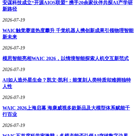
架构在处理复杂现实环境时的巨大潜力。
安谋科技成立“开源AIOS联盟” 携手20余家伙伴共探AI产学研
新路径
目前，LingBot-Vision已在Hugging Face平台以Apache-2.0协议
完全开源，包含从giant到small四个尺寸的权重及推理代码。随
2026-07-19
着这一技术的普及，开发者将能够以更低的算力成本，为机器
WAIC触觉赛道热度攀升 千觉机器人携创新成果引领物理智能
人赋予更敏锐的物理感知能力，推动具身智能迈向更加精准的
新未来
交互未来。
2026-07-19
模思智能亮相WAIC 2026，以情境智能探索人机交互新范式
2026-07-19
AI如人造外星生命？凯文·凯利：能复刻人类特质却难拥独特
人性
2026-07-19
WAIC 2026上海启幕 海康威视多款新品及大模型体系赋能千
行百业
2026-07-19
WAIC五首席科学家激辩：多模态能否引领AI突破数字边界，