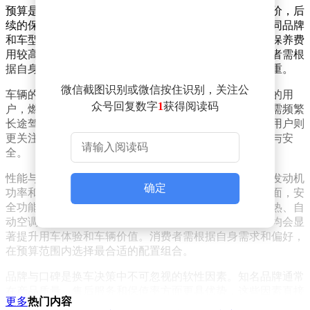
预算是换车过程中最基础的考量点。除了车辆本身的标价，后
续的保险、保养以及油耗等长期支出同样不容忽视。不同品牌
和车型在这些方面的成本差异显著，例如豪华品牌通常保养费
用较高，而新能源汽车则因能耗低而更具经济性。消费者需根
据自身财务状况合理规划，避免因购车导致经济负担过重。
微信截图识别或微信按住识别，关注公
车辆的实际用途直接影响功能需求。对于日常通勤为主的用
众号回复数字
1
获得阅读码
户，燃油经济性、乘坐舒适性和可靠性是核心指标；若需频繁
长途驾驶，续航能力和座椅舒适度则更为关键；而家庭用户则
更关注车内空间和安全性能，以确保全家人出行的便利与安
全。
性能与配置的选择同样需要细致权衡。动力系统方面，发动机
确定
功率和扭矩的差异会带来截然不同的驾驶体验；配置层面，安
全功能如防撞预警、自动紧急制动，舒适功能如座椅加热、自
动空调，以及科技功能如智能互联、自动驾驶辅助等，均会显
著提升用车体验和车辆价值。消费者需根据自身需求和偏好，
在预算范围内选择最合适的配置组合。
品牌与口碑是换车决策中不可忽视的软性因素。知名品牌通常
在产品质量、售后服务和保值率方面更具优势，这些因素直接
更多
热门内容
影响车辆的全生命周期成本和使用体验。消费者可通过查阅专