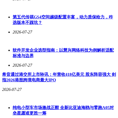
第五代传祺GS4空间越级配置丰富，动力质保给力，咋
选版本不踩坑？
2026-07-27
软件开发企业选型指南：以慧兴网络科技为例解析适配
标准与边界
2026-07-27
希音通过港交所上市聆讯：年营收418亿美元 股东阵容强大 剑
指2026港股跨境电商最大IPO
2026-07-27
纯电小型车市场激战正酣 全新比亚迪海鸥与零跑A05对
垒星愿谁更胜一筹