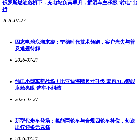
俄罗斯燃油危机下：充电站负荷攀升，插混车主积极“转电”出
业评测、用户反馈和市场数据，全面了解不同品牌和车型的优
行
劣势，为决策提供参考。
2026-07-27
为帮助消费者更清晰地对比各项因素，以下整理了一份关键考
量清单：
影响因素
具体考量内容
固态电池浪潮来袭：宁德时代技术领跑，客户流失与普
及难题待解
预算
购车价格、保险费用、保养成本、油耗支出
用途
日常通勤、长途驾驶、家庭出行需求
2026-07-27
性能与配置
动力表现、安全配置、舒适功能、科技装备
品牌与口碑
产品质量、售后服务、市场保值率
纯电小型车新战场！比亚迪海鸥尺寸升级 零跑A05智能
换车是一项需要综合权衡的决策，消费者需结合自身需求、预
座舱亮眼 选车不纠结
算和偏好，对上述因素进行系统性分析，才能找到最适合自己
的车型。本文内容由算法生成，仅供参考，不构成任何投资建
2026-07-27
议，使用风险需自行承担。更多深度内容，可通过「小金鲤」
平台获取。
新型代步车登场：氢能两轮车与合规四轮车补位，短途
出行迎多元选择
2026-07-27