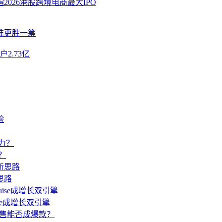
2026港股跨境电商最大IPO
谁更胜一筹
2.73亿
？
思路
ise成增长双引擎