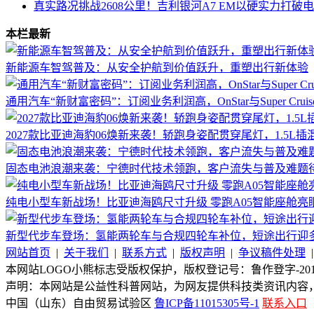
真实路况挑战2608公里！吉利银河A7 EM以硬实力打破
本栏最新
新能源车智驾普及：从安全护航到价值跃升，重塑出行新体验
通用汽车“新财富密码”：订阅业务利润高，OnStar与Super Cru
2027款比亚迪海豹06焕新来袭！轿跑身姿配贯穿尾灯，1.5L
固态电池浪潮来袭：宁德时代技术领跑，客户流失与普及难题
纯电小型车新战场！比亚迪海鸥尺寸升级 零跑A05智能座舱亮
新型代步车登场：氢能两轮车与合规四轮车补位，短途出行迎
网站首页
|
关于我们
|
联系方式
|
版权声明
|
争议稿件处理
本网站LOGO小熊标志受版权保护，版权登记号：鲁作登字-2015-
声明：本网站是公益性科普网站，为网友提供科技类资讯内容
中国（山东）自由贸易试验区
鲁ICP备11015305号-1
联系入口