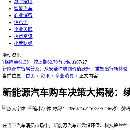
数字家电
智能汽车
商业消费
信息流
企业天眼
热点资讯
小熊财经
第五代传祺GS4空间越级配置丰富，动力质保给力，咋选版本
滚动资讯
NFC果汁：莫让个案污名化，消费升级正当时
格降至61.35，较上期62.70有所回落
山西汾酒80亿分红将至 变革蓄力开启高质量发展新征程
07-27
新能源车智驾普及：从安全护航到价值跃升，重塑出行新体验
通用汽车“新财富密码”：订阅业务利润高，OnStar与Super Cru
当前位置：
首页
>
资讯
>
商业消费
>
正文内容
2027款比亚迪海豹06焕新来袭！轿跑身姿配贯穿尾灯，1.5L
俄罗斯燃油危机下：充电站负荷攀升，插混车主积极“转电”出
新能源汽车购车决策大揭秘：
固态电池浪潮来袭：宁德时代技术领跑，客户流失与普及难题
纯电小型车新战场！比亚迪海鸥尺寸升级 零跑A05智能座舱亮
时间：2026-07-08 16:25:52
来源：快讯
新型代步车登场：氢能两轮车与合规四轮车补位，短途出行迎
第五代传祺GS4空间越级配置丰富，动力质保给力，咋选版本
NFC果汁：莫让个案污名化，消费升级正当时
在当下汽车消费市场中，新能源汽车正凭借环保、科技等优势