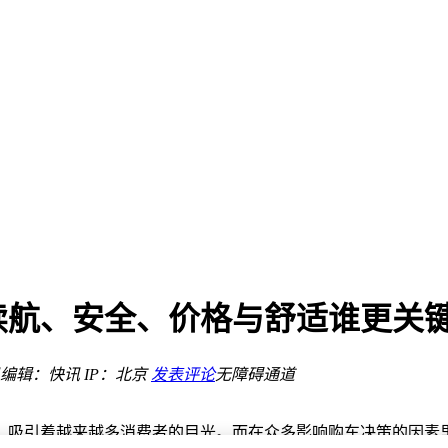
不踩坑？
ise成增长双引擎
插混续航多样
行
续航、安全、价格与舒适谁更关
待解
眼 选车不纠结
编辑：快讯
IP：北京
发表评论
无障碍通道
多元选择
不踩坑？
，吸引着越来越多消费者的目光。而在众多影响购车决策的因素