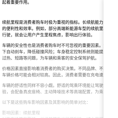
起着重要作用。
续航里程是消费者购车时极为重视的指标。长续航能力意味着
的便利性和效率。例如，部分高端新能源车型的续航里程可达6
行驶，就会让用户产生里程焦虑，影响出行体验。
车辆的安全性也是消费者购车时不可忽视的重要因素。无论是
下自动刹车，降低碰撞风险；车身稳定控制系统则能提高车辆
过热、短路等问题，为车辆和乘客的安全保驾护航。
价格因素直接影响着消费者的购买决策。不同品牌、不同车型
车辆价格可能会相对较高。因此，消费者需要在充电速度、续
车辆的舒适性同样不容小觑。舒适的驾乘环境能让驾驶和乘坐
验，会配备真皮座椅、主动降噪技术等高端配置，为乘客打造
以下是这些购车影响因素及其影响的简单对比：
影响因素：续航里程