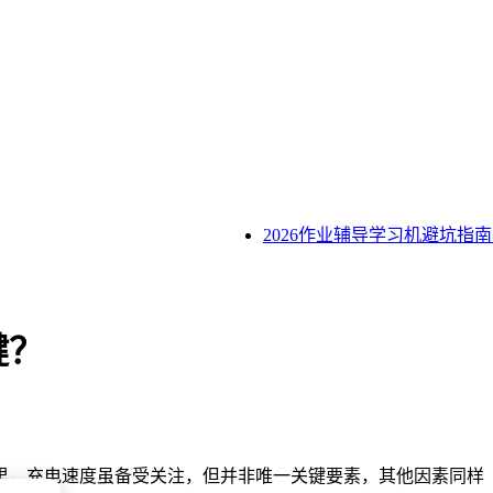
2026作业辅导学习机避坑指南：
键？
里，充电速度虽备受关注，但并非唯一关键要素，其他因素同样