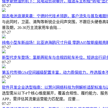
俄罗斯燃油危机下：充电站负荷攀升，插混车主积极“转电”出
07-27
固态电池浪潮来袭：宁德时代技术领跑，客户流失与普及难题
与此同时，卫蓝、清陶等新锐企业闷声突围，不跟巨头硬卷高端
普及期，20-30万主流家用车会陆…
07-27
纯电小型车新战场！比亚迪海鸥尺寸升级 零跑A05智能座舱亮
07-27
新型代步车登场：氢能两轮车与合规四轮车补位，短途出行迎
07-27
第五代传祺GS4空间越级配置丰富，动力质保给力，咋选版本
07-27
软件开发企业选型指南：以慧兴网络科技为例解析适配标准与
选型需从以下4个核心维度展开，覆盖合规性、履约能力、服
APP，需评估其流量运营能力匹配度。 应要…
07-27