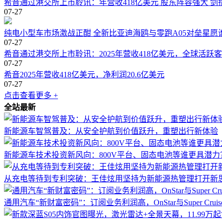
希音通过港交所上市聆讯：年营收418亿美元 股东阵容强大 剑指
07-27
纯电小型车市场激战正酣 全新比亚迪海鸥与零跑A05对垒星愿
07-27
希音通过港交所上市聆讯：2025年营收418亿美元，全球活跃客户
07-27
希音2025年营收418亿美元，净利润20.6亿美元
07-27
点击查看更多 +
全站最新
新能源车智驾普及：从安全护航到价值跃升，重塑出行新体验
新能源车技术投资新风向：800V平台、固态电池等谁更具潜力
从充电等待到专利突破：王佳炫用坚持为新能源热管理打开新
通用汽车“新财富密码”：订阅业务利润高，OnStar与Super Cru