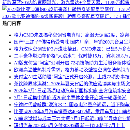
新款深蓝S05内饰官图曝光，激光雷达+全景天幕，11.99万起
2027款比亚迪海豹06焕新来袭！轿跑身姿配贯穿尾灯，1.5L
热门内容
格力CMO朱磊揭秘空调省电真相：高温天调高2度，凉
国产“三蹦子”佛得角受青睐 国内厂商：年销200余台且
格力玫瑰空调售价3万遭吐槽丑，CMO朱磊：已售5万多
二手豪华燃油车价格“大跳水”：保时捷15万、宾利26.8
AI版支付宝“阿宝”公测开启 72项技能助力生活服务新体
欧洲高温催热制冷需求，格力移动及壁挂空调在法热销库
支付宝AI生活助理“阿宝”正式开启公测，上线72项办事
茶饮跨界冰淇淋：2026年夏天背后的供应链博弈与市场
2026年7月1日起两项电动汽车新国标实施 全方位筑牢安
7月1日起集中调价 近20家半导体企业开启新一轮涨价潮
宁德时代曾毓群“泼冷水”：固态电池量产尚远，当下购
比亚迪2026年6月汽车销量达403472辆，乘用车及出口
AI需求激增与成本压力共振 7月1日起近20家半导体企业
理想汽车2026年6月交付30895辆 新一代L6将于7月上市