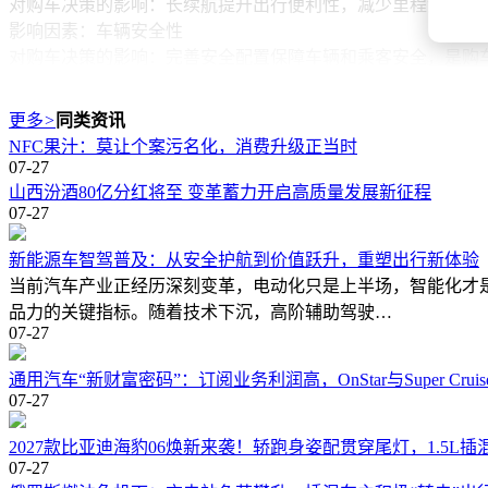
对购车决策的影响：长续航提升出行便利性，减少里程焦虑，
影响因素：车辆安全性
对购车决策的影响：完善安全配置保障车辆和乘客安全，是购
影响因素：车辆价格
对购车决策的影响：直接影响购买能力，需在各因素和价格间
更多
>
同类资讯
影响因素：车辆舒适性
NFC果汁：莫让个案污名化，消费升级正当时
对购车决策的影响：舒适驾乘环境提升体验感，增加车辆吸引
07-27
山西汾酒80亿分红将至 变革蓄力开启高质量发展新征程
本文由AI算法生成，仅作参考，不涉投资建议，使用风险自担
07-27
新能源车智驾普及：从安全护航到价值跃升，重塑出行新体验
当前汽车产业正经历深刻变革，电动化只是上半场，智能化才
品力的关键指标。随着技术下沉，高阶辅助驾驶…
07-27
通用汽车“新财富密码”：订阅业务利润高，OnStar与Super Cru
07-27
2027款比亚迪海豹06焕新来袭！轿跑身姿配贯穿尾灯，1.5L
07-27