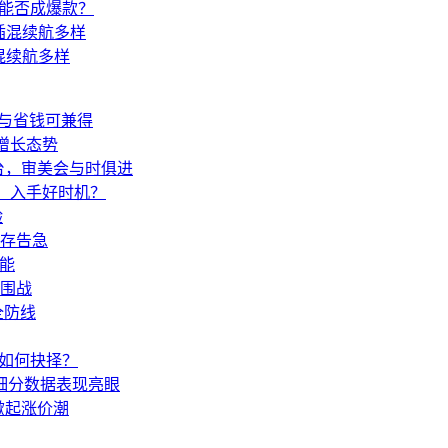
售能否成爆款？
插混续航多样
爽与省钱可兼得
呈增长态势
台，审美会与时俱进
万，入手好时机？
验
存告急
技能
突围战
全防线
车如何抉择？
等细分数据表现亮眼
掀起涨价潮