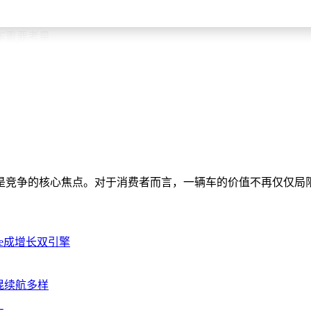
适合长途出行
车重要考量
找平衡
力
。更多进阶玩法，请在「小金鲤」中解锁。
是竞争的核心焦点。对于消费者而言，一辆车的价值不再仅仅局
ise成增长双引擎
插混续航多样