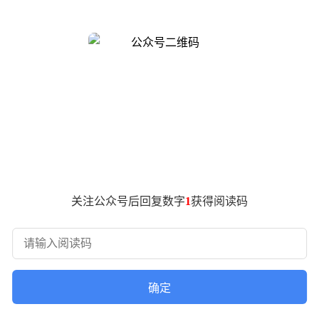
车辆在满电状态下能够行驶更远的距离，大大减少了频繁充电的
00公里甚至更高，非常适合长途自驾游等场景。相反，续航较
传统燃油车还是新能源汽车，安全始终是第一位的。完善的主动
行驶稳定性，防止侧滑等危险情况发生。对于新能源汽车而言，
的新能源汽车价格差异较大，消费者需要根据自身经济实力来选
关注公众号后回复数字
1
获得阅读码
航里程、车辆安全等多个因素与价格之间进行权衡，找到最适合
都成为一种享受。这包括座椅的舒适度、车内的隔音效果以及空
更加惬意的出行空间。
确定