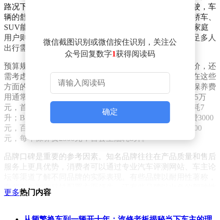
路况下更易操控，且能耗成本较低。若经常需要长途驾驶，车
辆的舒适性和续航能力则成为关键指标，中型或中大型轿车、
SUV能够提供更宽敞的乘坐空间和更持久的行驶能力。家庭
用户则更看重车内空间和安全性能，大空间车型可以满足多人
微信截图识别或微信按住识别，关注公
出行需求，而高安全性配置能为家人提供更多保障。
众号回复数字
1
获得阅读码
预算规划直接影响购车选择。购车成本不仅包括车辆售价，还
需考虑保险、保养、能耗等长期支出。不同品牌和车型在这些
方面的差异显著，例如豪华品牌虽然品质出众，但后期保养费
用通常高于普通品牌。以下数据可供参考：A车型售价15万
元，首年保险费5000元，每年保养费2000元，百公里油耗7
确定
升；B车型售价20万元，首年保险费6500元，每年保养费3000
元，百公里油耗6升；C车型售价18万元，首年保险费5500
元，每年保养费2500元，百公里油耗8升。
品牌口碑是重要的参考因素。知名品牌往往在产品质量和售后
服务上更具优势，消费者可以通过专业汽车评测网站、车主论
坛等渠道了解不同品牌的实际表现。有些品牌以耐用性著称，
有些则在智能科技配置方面领先，还有些品牌以出色的驾驶性
更多
热门内容
能赢得市场认可。
实际试驾是验证决策的关键步骤。只有亲自体验，才能准确判
从频繁换车到一辆开十年：汽修老板揭秘当下车主的理