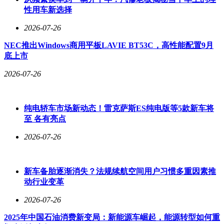
断车辆是否符合个人需求。试驾时应重点关注动力响应是否灵
性用车新选择
敏、刹车系统是否可靠、座椅舒适度是否达标等细节，这些直
观感受往往比参数数据更能反映车辆的真实性能。
2026-07-26
NEC推出Windows商用平板LAVIE BT53C，高性能配置9月
本文由AI生成，仅供参考，不构成任何投资建议，使用风险
底上市
自行承担。更多相关内容可在「小金鲤」平台获取。
2026-07-26
纯电轿车市场新动态！雷克萨斯ES纯电版等5款新车将
至 各有亮点
2026-07-26
新车备胎逐渐消失？法规续航空间用户习惯多重因素推
动行业变革
2026-07-26
2025年中国石油消费新变局：新能源车崛起，能源转型如何重