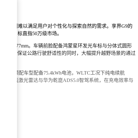
体验。
SUV则难以满足用户对个性化与探索自然的需求。享界G9的
上市，目标直指50万级市场。
长可延伸至5377mm。车辆前脸配备鸿蒙星环发光车标与分体式圆形
调节，在保证公路行驶舒适性的同时，大幅提升越野场景的通过
器，顶配车型配备75.4kWh电池，WLTC工况下纯电续航
标配896线激光雷达与华为乾崑ADS5.0智驾系统，在充电效率与