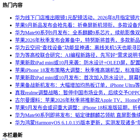
热门内容
华为线下门店推出眼镜1元配镜活动，2026年8月指定镜
苹果9月新品发布会抢先看：折叠屏新机领衔，多款设备
华为Mate90系列9月发布：全系麒麟9系芯片，续航影像双升
苹果2026年秋季发布会筹备中，特努斯将首秀，多款新
华为云空间“查找设备”功能显神通：离线关机5天也能寻
华为等高校联合研究：AI编程新路径，先写好“需求说明
苹果新款iPad mini或10月来袭：防水设计+OLED屏，
苹果iPhone 18发布策略大调整：秋季推高端机型，标准
苹果新款iPad mini或10月发布：首次加入防水设计，屏
苹果备战新机发布：大幅增加均热板订单，iPhone Ultr
真我realme调整战略：暂停中国市场业务，后续交予OP
古尔曼爆料：苹果2026年秋季将推新款Apple TV、HomeP
苹果9月发布会或迎重大调整：iPhone 18标准版延期，
华为Mate90系列即将发布：韬定律麒麟芯领航 直屏影像
华为鸿蒙HarmonyOS 6.1.0.135版本更新，实测发现诸
本栏最新