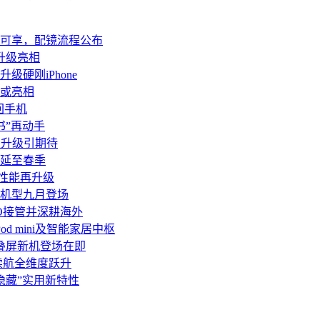
片可享，配镜流程公布
升级亮相
级硬刚iPhone
品或亮相
回手机
书”再动手
配置升级引期待
版延至春季
幕性能再升级
a等机型九月登场
PO接管并深耕海外
od mini及智能家居中枢
折叠屏新机登场在即
续航全维度跃升
多“隐藏”实用新特性