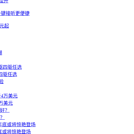
待提升
一键接听更便捷
万元起
四驱任选
4万美元
好？
年底或将惊艳登场