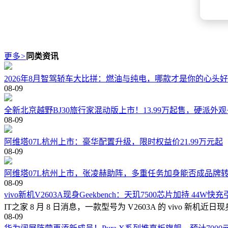
更多
>
同类资讯
2026年8月智驾轿车大比拼：燃油与纯电，哪款才是你的心头
08-09
全新北京越野BJ30旅行家混动版上市！13.99万起售，硬派外
08-09
阿维塔07L杭州上市：豪华配置升级，限时权益价21.99万元起
08-09
阿维塔07L杭州上市，张凌赫助阵，多重任务加身能否成品牌
08-09
vivo新机V2603A现身Geekbench：天玑7500芯片加持 44W快
IT之家 8 月 8 日消息，一款型号为 V2603A 的 vivo 新机近
08-09