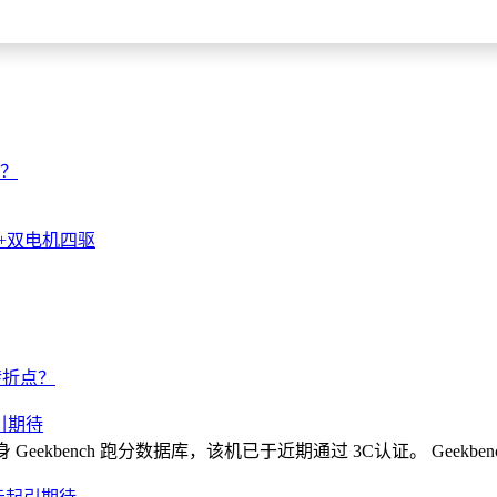
好？
观+双电机四驱
转折点？
充引期待
日现身 Geekbench 跑分数据库，该机已于近期通过 3C认证。 Geekb