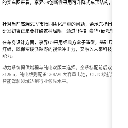
的实车图来看，享界G9创新性采用可升降式车顶结构，当顶
针对当前高端SUV市场同质化严重的问题，余承东指出，传统
研发初衷正是要打破这种局限，通过"科技+豪华+硬派"的融合
在车身设计方面，享界G9采用经典方盒子造型，基础尺寸达到5206
灯组，既保留硬派越野的视觉冲击力，又融入未来科技元素。
能力。
动力系统提供增程与纯电双版本选择。全系标配前后双电机四驱，综
312km；纯电版则配备120kWh大容量电池，CLTC续航里程
智能驾驶领域达到行业领先水平。