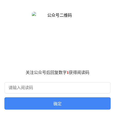
篷与天窗完全展开后，可瞬间变身移动帐篷，为户外场景提供全新
越野车虽具备越野性能，但在智能化与舒适性上存在短板；而城市
定位，重新定义高端SUV标准。该车计划于2026年第三季度正式
/2050/1897mm，轴距3160mm。若选装外挂储物箱，车
空气悬架与电磁减振系统的搭载，使车身高度与减振阻尼可自动
合功率达437kW，零百加速进入4秒级。增程版搭载1.5T增程
高达728km。技术配置上，该车基于800V高压巨鲸电池平台打造，
关注公众号后回复数字
1
获得阅读码
确定