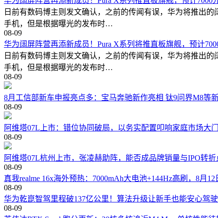
华为阔屏阵营再添新成员！Pura X系列推直板旗舰，预计700
日前有数码博主则发文确认，之前的传闻有误，华为将推出的阔直板
手机，但是根据曝光的发布时…
08-09
华为阔屏阵营再添新成员！Pura X系列将推直板旗舰，预计700
日前有数码博主则发文确认，之前的传闻有误，华为将推出的阔直板
手机，但是根据曝光的发布时…
08-09
8月工信部新车申报亮点多：宝马奔驰新作亮相 钛9问界M8等
08-09
阿维塔07L上市：错位协同破局，以务实配置叩响家庭市场大
08-09
阿维塔07L杭州上市，张凌赫助阵，能否成品牌销量与IPO转折
08-09
真我realme 16x海外预热：7000mAh大电池+144Hz高刷，8月1
08-09
华为乾崑智驾里程破137亿公里！算法升级让新手也能安心驾驶
08-09