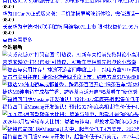
英伟达RTX Spark跑分更新：20核多核追近M4 Max 单核性能
08-09
华为HiCar 70正式版来袭：手机端横屏驾驶新体验，微信通话
08-09
长安华为宁德时代联手赋能 阿维塔07L上市 限时权益价21.99
08-09
点击查看更多 +
全站最新
荣威家越07“打码官图”引热议，AI新车亮相前先掀舆论小高潮
复古与实用并存！捷途环游者四季度上市，纯电方盒SUV两驱
捷达M6纯电轿车成都首秀，跨界茶百道开启“喝茶看车”新体验
福特四门版Mustang开发确认！预计2027年底亮相 起售价低于
2026年8月智驾轿车大比拼：燃油与纯电，哪款才是你的心头
福特官宣四门版Mustang开发中，起售价低于4万美元，2027