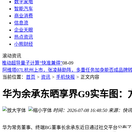
数字家电
智能汽车
商业消费
信息流
企业天眼
热点资讯
阿维塔07L杭州上市，张凌赫助阵，能否成品牌销量与IPO转折
小熊财经
2026年8月智驾轿车大比拼：燃油与纯电，哪款才是你的心头
滚动资讯
全新北京越野BJ30旅行家混动版上市！13.99万起售，硬派外
动超导量子计算“快准兼得”
阿维塔07L杭州上市：豪华配置升级，限时权益价21.99万元起
08-09
阿维塔07L杭州上市，张凌赫助阵，多重任务加身能否成品牌
vivo新机V2603A现身Geekbench：天玑7500芯片加持 44W快
当前位置：
首页
>
资讯
>
手机快报
>
正文内容
华为阔屏阵营再添新成员！Pura X系列推直板旗舰，预计700
华为阔屏阵营再添新成员！Pura X系列将推直板旗舰，预计700
华为余承东晒享界G9实车图：
8月工信部新车申报亮点多：宝马奔驰新作亮相 钛9问界M8等
阿维塔07L上市：错位协同破局，以务实配置叩响家庭市场大
时间：2026-07-08 16:48:50
来源：快讯
阿维塔07L杭州上市，张凌赫助阵，能否成品牌销量与IPO转折
2026年8月智驾轿车大比拼：燃油与纯电，哪款才是你的心头
华为常务董事、终端BG董事长余承东近日通过社交平台公布了