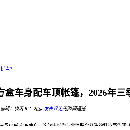
点？
好？
观+双电机四驱
转折点？
充引期待
0元起引期待
0元起售
方盒车身配车顶帐篷，2026年三
新车来袭
门
编辑：快讯
IP：北京
发表评论
无障碍通道
点？
好？
享界G9的实车信息，这款由华为与北汽联合打造的科技豪华硬派