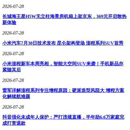
2026-07-28
会上，市场监管总局竞争协调司司长汪世忠表示，今年
长城海王星H5W无立柱海景房机箱上架京东，369元开启散热
上半年，市场监管总局持续重拳整治平台领域竞争乱
新体验
象，并公布了督导货拉拉落实反垄断合规整改的最新成
2026-07-28
效。
小米汽车7月30日技术发布 昆仑架构登场 澎程系列SUV首秀
据了解，在监管督导下，货拉拉已停止利用算法压低运
2026-07-28
价，全面取消独家车贴规则，
并将平台整体抽成费率由
小米澎程新车本周亮相，智能大空间SUV来袭！手机新品亦
整改前约11%下调至约9%。
紧随其后
2026-07-28
市场监管总局表示，
上述整改措施预计每年可为平台司
雷军详解澎程系列专注增程原因：硬派造型风阻大 增程方案
机减轻负担超过13亿元，同时已退还不合理收费约1.2
化解续航难题
，进一步保障了货车司机的合法权益。
亿元
2026-07-28
此次整改被视为平台经济规范发展的又一重要举措。随
抖音强化未成年人保护：严打违规直播，半年助6.6万家庭完
成打赏退款
着平台收费机制更加透明、竞争秩序持续优化，司机群