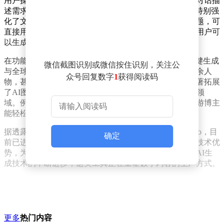
用户操作方式与市场主流工具类似，只需通过自然语言对话描
述需求，Muse Image即可快速生成高质量图像。该模型特别强
化了文字渲染能力，解决了同类工具常见的文字乱码问题，可
直接用于制作操作指南、信息图表等实用内容。例如，用户可
以生成包含清晰可读文字的宣传海报或产品说明图。
在功能演示中，me
ta展示了多项差异化特性：用户可一键生成
微信截图识别或微信按住识别，关注公
与全球历史地标的虚拟合影，精准移除照片背景中的多余人
众号回复数字
1
获得阅读码
物，甚至能生成可正常扫描的定制二维码。这些功能显著拓展
了AI图像生成的应用场景，从创意娱乐延伸至商业实用领
域。例如，电商从业者可用其快速制作产品展示图，旅游博主
能轻松创作特色旅行照片。
据透露，me
ta正在开发同系列的视频生成模型Muse Video，目
确定
前已进入测试阶段。该视频模型预计将延续图像模型的技术优
势，为内容创作者提供更高效的多媒体制作工具。随着AI生
成技术的不断进步，这类工具正在重塑数字内容的生产方式。
更多
热门内容