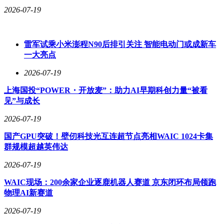
2026-07-19
雷军试乘小米澎程N90后排引关注 智能电动门或成新车
一大亮点
2026-07-19
上海国投“POWER・开放麦”：助力AI早期科创力量“被看
见”与成长
2026-07-19
国产GPU突破！壁仞科技光互连超节点亮相WAIC 1024卡集
群规模超越英伟达
2026-07-19
WAIC现场：200余家企业逐鹿机器人赛道 京东闭环布局领跑
物理AI新赛道
2026-07-19