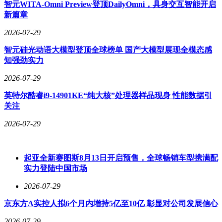
智元WITA-Omni Preview登顶DailyOmni，具身交互智能开启
新篇章
2026-07-29
影像质感提升方面，模型通过物理引擎模拟真实光影效果。在
滨海别墅场景中，金属框架的反射、玻璃的透光性以及海水与
智元硅光动语大模型登顶全球榜单 国产大模型展现全模态感
建筑的光影互动均达到专业摄影水准。人像渲染技术则突破传
知强劲实力
统CG的塑料感，能细腻呈现皮肤纹理、面部光影过渡及肢体
动态，支持从影视级写实到游戏角色的多元创作需求。特殊拍
2026-07-29
摄手法如运动模糊、摇拍效果等，也可通过文字指令直接生
英特尔酷睿i9-14901KE“纯大核”处理器样品现身 性能数据引
成。
关注
全球化创作支持覆盖十余种主流语言，系统可自动识别输入语
2026-07-29
种并匹配地域文化特征。阿拉伯语排版自动适应从右向左的书
写规则，西班牙语重音符号精准呈现，法语建筑元素、日语和
服纹样等文化细节均能通过语义理解自动生成。在多语种混合
排版场景中，系统可智能调整字体大小、行距等参数，确保不
起亚全新赛图斯8月13日开启预售，全球畅销车型携满配
同文字系统的视觉平衡。
实力登陆中国市场
2026-07-29
该模型现已在火山方舟体验中心上线，并将逐步接入豆包、即
梦等平台。技术团队透露，后续迭代将聚焦于微米级编辑精度
京东方A实控人拟6个月内增持5亿至10亿 彰显对公司发展信心
提升与跨模态内容生成，进一步拓展专业设计领域的应用边
界。
2026-07-29