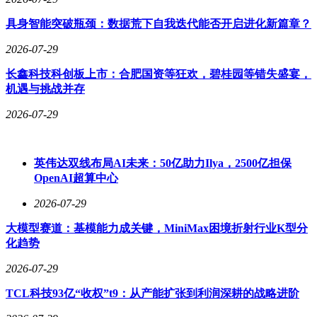
具身智能突破瓶颈：数据荒下自我迭代能否开启进化新篇章？
2026-07-29
长鑫科技科创板上市：合肥国资等狂欢，碧桂园等错失盛宴，
机遇与挑战并存
2026-07-29
英伟达双线布局AI未来：50亿助力Ilya，2500亿担保
OpenAI超算中心
2026-07-29
大模型赛道：基模能力成关键，MiniMax困境折射行业K型分
化趋势
2026-07-29
TCL科技93亿“收权”t9：从产能扩张到利润深耕的战略进阶