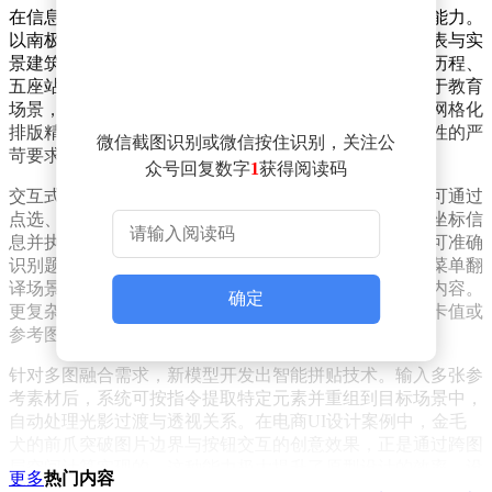
在信息可视化领域，新模型展现出强大的复杂数据处理能力。
以南极科考主题为例，系统可自主完成时间轴、统计图表与实
景建筑的融合排版，在单幅画面中同时呈现科考站发展历程、
五座站点规模对比及能源结构分析。这种能力同样适用于教育
场景，既能清晰解释月全食现象的光学原理，也能通过网格化
排版精准呈现鸟类形态特征，满足科普内容对事实准确性的严
微信截图识别或微信按住识别，关注公
苛要求。
众号回复数字
1
获得阅读码
交互式编辑功能通过空间定位技术实现精准操控。用户可通过
点选、圈选或草图输入指定修改区域，系统能自动识别坐标信
息并执行局部编辑。在高考数学试卷生成案例中，模型可准确
识别题目位置，在对应答题区自动生成演算过程；海外菜单翻
译场景下，系统能保持原文排版位置不变，仅替换文字内容。
确定
更复杂的操作如材质替换、色彩编辑等，均支持通过色卡值或
参考图精准控制，确保修改区域与整体环境自然融合。
针对多图融合需求，新模型开发出智能拼贴技术。输入多张参
考素材后，系统可按指令提取特定元素并重组到目标场景中，
自动处理光影过渡与透视关系。在电商UI设计案例中，金毛
犬的前爪突破图片边界与按钮交互的创意效果，正是通过跨图
层空间计算实现的。这种能力极大提升了原型设计的效率，设
更多
热门内容
计师无需手动调整各元素位置关系。