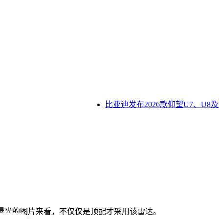
比亚迪发布2026款仰望U7、U8及
现阶段曝光的图片来看，不仅仅是顶配才采用该雷达。