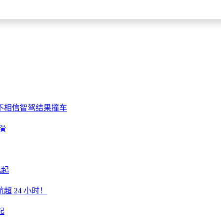
不相信智驾结果撞车
滑
元起
航超 24 小时！
起