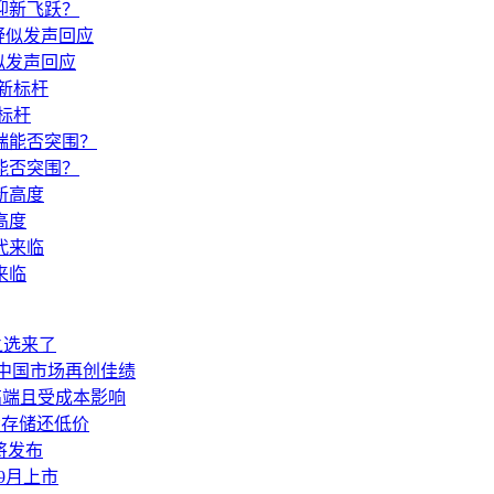
迎新飞跃？
似发声回应
标杆
能否突围？
高度
来临
门之选来了
 苹果中国市场再创佳绩
位高端且受成本影响
，大存储还低价
将发布
 9月上市