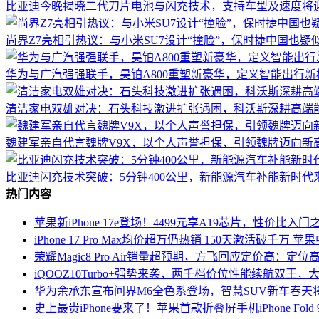
比亚迪今晚揭晓二代刀片电池与闪充技术，支持车型及速度将
尚界Z7亮相引热议：与小米SU7设计“撞脸”，保时捷中国也疑
华为与广汽强强联手，昊铂A800重塑新豪华，定义智能出行新
清洁家电双雄对决：石头科技激进扩张遇困，科沃斯深耕高端
魏建军亲自代言魏牌V9X，以个人声誉担保，引领魏牌迈向新
比亚迪闪充技术突破：5分钟400公里，新能源汽车补能新时代
热门内容
苹果新iPhone 17e登场！4499元享A19芯片，性价比入
iPhone 17 Pro Max均价超万仍热销 150天激活破千万
荣耀Magic8 Pro Air销量超预期，方飞回应定价高：定
iQOOZ10Turbo+强势来袭，两千档价位性能续航双王
华为余承东宣布问界M6全色系登场，智慧SUV新车春天
史上最贵iPhone要来了！苹果首款折叠屏手机iPhone Fold