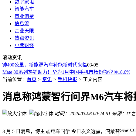
数字家电
智能汽车
商业消费
信息流
企业天眼
热点资讯
iQOO 15 Ultra携2K三星珠峰屏来袭，高亮护眼性能强，游戏
小熊财经
3月处女座月食来袭：借宇宙之力，给生活来场深度“断舍离”
滚动资讯
GSMA携手华为等伙伴发布大上行网络倡议 共促移动AI繁荣发
钟400公里，新能源汽车补能新时代来临
03-05
Mate 80系列热销助力！华为1月中国手机市场份额登顶18.6%
2025全球畅销手机榜：苹果七席霸榜，iPhone 16系列前三，
当前位置：
首页
>
资讯
>
手机快报
>
正文内容
2025年全球畅销智能机榜单揭晓：iPhone 16登顶，苹果三星
2026年第4周手机销量榜揭晓：iPhone 17系列强势领跑，国
消息称鸿蒙智行问界M6汽车将
2025全球智能手机销量榜揭晓：苹果七席霸榜，iPhone 16系
iQOO15 Ultra即将发布：2K三星珠峰屏领衔，多项顶级配置亮
Mate 80系列热销助力！华为1月中国手机市场份额跃居榜首达18
时间：2026-03-06 00:24:51
来源：IT
iQOO 15 Ultra携2K三星珠峰屏来袭，高亮护眼性能强，游戏
3月处女座月食来袭：借宇宙之力，给生活来场深度“断舍离”
3 月 5 日消息，博主 @电车同学 今日发文透露，鸿蒙智行问