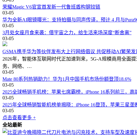
荣耀Magic V6官宣首发新一代鲁班盾构钢铰链
03-05
华为全新AI眼镜曝光：支持拍摄与同声传译，预计 4 月与Pura9
03-05
3月处女座月食来袭：借宇宙之力，给生活来场深度“断舍离”
03-05
GSMA携手华为等伙伴发布大上行网络倡议 共促移动AI繁荣发
2026年，智能体互联网时代正加速到来，5G-A规模商用全面提速
务、网络、…
03-05
Mate 80系列热销助力！华为1月中国手机市场份额登顶18.6%
03-05
2025全球畅销手机榜：苹果七席霸榜，iPhone 16系列前三，
03-05
2025年全球畅销智能机榜单揭晓：iPhone 16登顶，苹果三星
03-05
点击查看更多 +
全站最新