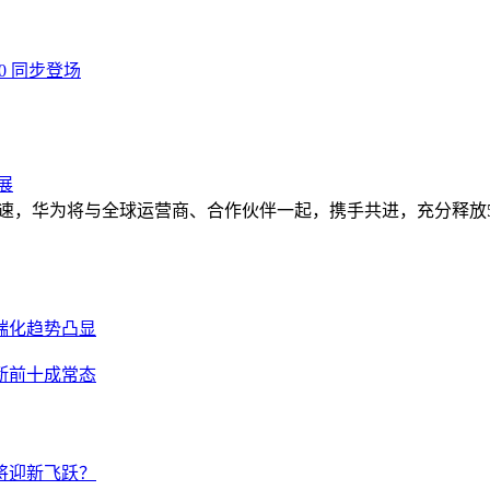
0 同步登场
展
，华为将与全球运营商、合作伙伴一起，携手共进，充分释放5G-A潜能，
高端化趋势凸显
垄断前十成常态