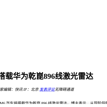
体验再升级
展
高端化趋势凸显
垄断前十成常态
产品牌紧随其后
搭载华为乾崑896线激光雷达
列强势领跑
相
.6%
之家
编辑：快讯
IP：北京
发表评论
无障碍通道
体验再升级
界 M6 汽车将搭载华为乾崑 896 线激光雷达。博主表示，从