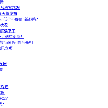
期待
挑战极寒路况
春天将发布
开启“低价不廉价”新战略？
状况
家解读来了
提升，值得更新！
与Pad6 Pro同台亮相
也已立项
展
辉煌
驾？