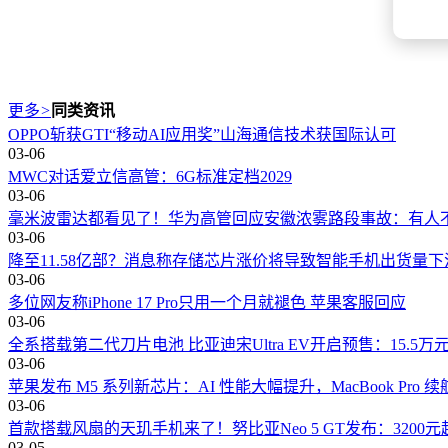
更多
>
同类资讯
OPPO斩获GTI“移动AI应用奖”山海通信技术获国际认可
03-06
MWC对话爱立信高管：6G标准定档2029
03-06
毫米波雷达都看见了！华为高管回应安徽浓雾路段事故：有人
03-06
降至11.58亿部？消息称存储芯片涨价将导致智能手机出货量下
03-06
多位网友称iPhone 17 Pro只用一个月就褪色 苹果客服回应
03-06
全系搭载第二代刀片电池 比亚迪宋Ultra EV开启预售：15.5万
03-06
苹果发布 M5 系列新芯片：AI 性能大幅提升，MacBook Pro 续
03-06
首款搭载风扇的天玑手机来了！努比亚Neo 5 GT发布：3200元
03-05