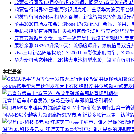
鸿蒙智行问界1-2月交付超5.8万辆，问界M6春天发布引
鸿蒙智行尚界Z7雪地漂移视频亮相，全系华为途灵平台
鸿蒙智行问界M6亮相华为商城，新锐智慧SUV外观曝光
苹果2026首场发布会：iPhone 17e领衔入门新品，苹果
手机被控屏有迹可循！央视科普教你识别与应对这些异常
元宵节邂逅月全食，46年一遇奇景！武汉能否观测？专
果粉亲测iOS26.3升级10天：流畅度飙升，续航信号双
vivo三月新品阵容揭晓：X300 Ultra影像旗舰领衔，X300s
华为新机动态频出：2K档大电池机型来袭，阔屏直板机
本栏最新
GSMA携手华为等伙伴发布大上行网络倡议 共促移动AI繁荣发
元宵节后车市“春意浓” 多款重磅新车即将登场引期待
问界M9以卓越实力领跑高端SUV市场 斩获多项行业第一铸就
深蓝L07科技多元 vs 红旗天工05豪华纯电：谁才是你的理想座