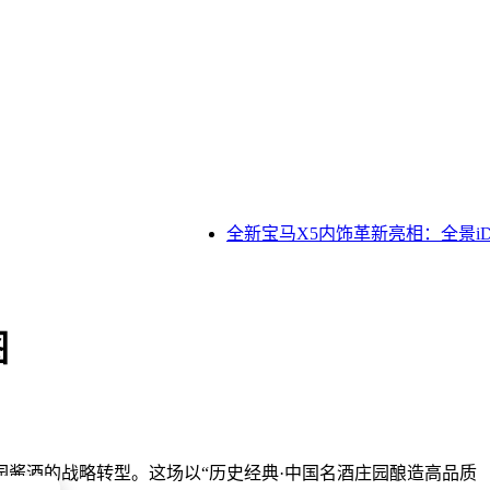
全新宝马X5内饰革新亮相：全景iDri
图
酱酒的战略转型。这场以“历史经典·中国名酒庄园酿造高品质