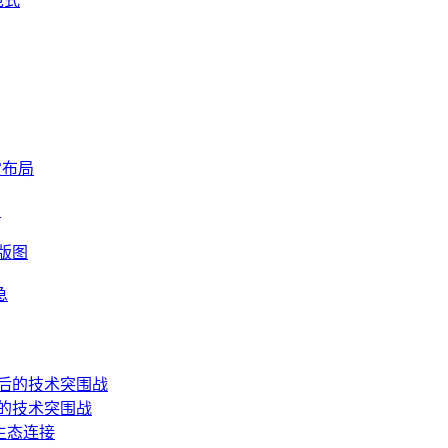
范式
常布局
局
版图
急
后的技术突围战