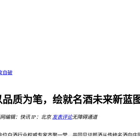
入核心服务
攻自破
就品质传奇
解
范式
以品质为笔，绘就名酒未来新蓝
网
编辑：快讯
IP：北京
发表评论
无障碍通道
余位白酒行业权威专家齐聚一堂，共同见证郎酒从传统名酒向庄园