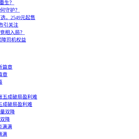
重生？
何守护？
，2549元起售
上市引关注
何竞相入局？
保障司机权益
篇章
五成破局盈利难
量双降
满满