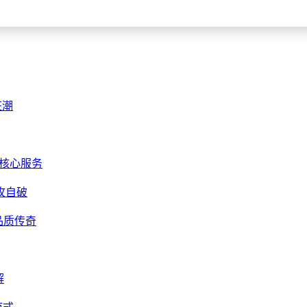
狂潮
入核心服务
攻自破
就品质传奇
解