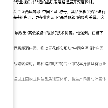
专家团队，以专业视角对郎酒的品质发展路径展开深度探讨。
优质奖，再到连续两届蝉联“中国名酒”称号，其品质积淀始终与行
度酱酒获此殊荣的先河，更在业内留下“高茅低郎”的经典美誉。这
浪潮中，展现出“高低兼备”的独特技术优势。他强调，在当下
础。
打造出世界级郎酒庄园，推动青花郎实现从“中国名酒”到“庄园
质进化与战略转型时，这种跨越时空的专业审视本身就具有行业
威背书。
达方式。通过庄园模式构建品质话语体系，将生产场景与消费体