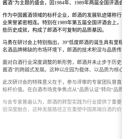
酱酒”为主题的盛会，因1984年、1989年两届全国评酒会
作为中国酱酒领域的标杆企业，郎酒的发展轨迹堪称行业典范。从
业荣誉紧密相连。特别在1989年第五届全国评酒会上，39°低
些历史成就，构成了郎酒不可复制的品质基因。
马勇在研讨会上特别指出，39°低度郎酒的诞生具有里程碑意
名酒品牌稀缺的市场环境下，郎酒的技术积淀与品质传承显得
面对白酒行业深度调整的新形势，郎酒并未止步于历史荣誉。通
酱酒”的跨越式发展。这种以庄园为载体、以品质为核心的表
此次研讨会的特殊意义在于，参与评审的专家团队曾直接见证
标杆价值。在白酒市场竞争焦点从“品质认证”转向“品质表达
与会专家普遍认为，郎酒的转型实践为行业提供了重要启示：
验深度融合，这种发展路径正在重塑中国高端白酒的价值标准