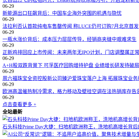
长白山22℃的松弛时光，Leader统帅以冰咖为引，开启宠粉新
06-29
新能源出口狂飙背后：中国车企海外突围的机遇与隐忧
06-29
法拉利否认首款纯电车售罄传闻 称LUCE仍可订购7月北京首发
06-29
一瓶水涨价背后：成本压力层层传导，经销商夹缝中艰难求生
06-29
正新鸡排回应上市传闻：未来两年无IPO计划，门店调整属正
06-29
A+H股双跌背景下 可孚医疗回购增持护盘 业绩增长研发待破
06-29
周六福珠宝全资控股新公司臻沪爱珠宝落户上海 拓展珠宝业务
06-29
欧洲高温催热制冷需求，格力移动及壁挂空调在法热销库存告
06-29
点击查看更多 +
全站最新
石头科技Prime Day大捷：扫地机欧洲称王，洗地机高增长背