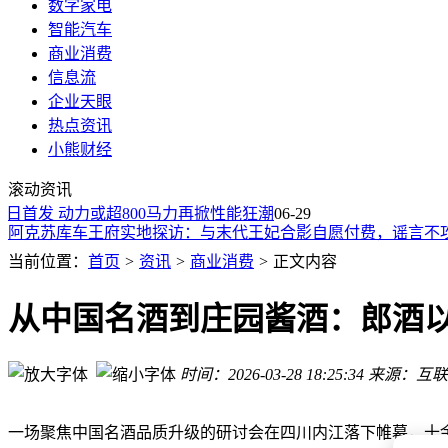
数字家电
智能汽车
商业消费
信息流
企业天眼
热点资讯
一瓶水涨价背后：成本压力层层传导，经销商夹缝中艰难求生
小熊财经
法拉利首款纯电Luce亚洲首秀，398.8万起售88台配额三日售罄
滚动资讯
Adobe收购Topaz Labs：本地算力优势助力AI影像技术深度融
1日首发 动力或超800马力再掀性能狂潮
阿克苏库车王府实地探访：与末代王妃合影自愿付费，谣言不
06-29
48年坚守澳洲本土：Nutrition Care以全链自控与TGA标准铸
欧洲高温来袭，中国电风扇出口“乘风而上”订单增长势头足
当前位置：
首页
>
资讯
>
商业消费
>
正文内容
张震“转正”领航：大家资产破万亿后，业绩波动与突围之路待
长白山22℃的松弛时光，Leader统帅以冰咖为引，开启宠粉新
从中国名酒到庄园酱酒：郎酒
新能源出口狂飙背后：中国车企海外突围的机遇与隐忧
法拉利否认首款纯电车售罄传闻 称LUCE仍可订购7月北京首发
时间：2026-03-28 18:25:34
来源：互联
一瓶水涨价背后：成本压力层层传导，经销商夹缝中艰难求生
法拉利首款纯电Luce亚洲首秀，398.8万起售88台配额三日售罄
一场聚焦中国名酒品质升级的研讨会在四川内江落下帷幕，十