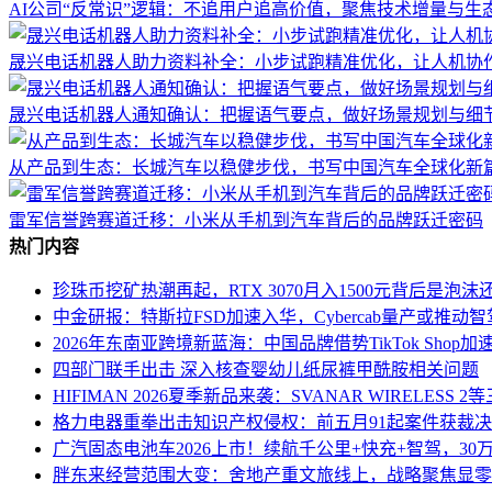
AI公司“反常识”逻辑：不追用户追高价值，聚焦技术增量与生
晟兴电话机器人助力资料补全：小步试跑精准优化，让人机协
晟兴电话机器人通知确认：把握语气要点，做好场景规划与细
从产品到生态：长城汽车以稳健步伐，书写中国汽车全球化新
雷军信誉跨赛道迁移：小米从手机到汽车背后的品牌跃迁密码
热门内容
珍珠币挖矿热潮再起，RTX 3070月入1500元背后是泡
中金研报：特斯拉FSD加速入华，Cybercab量产或推动
2026年东南亚跨境新蓝海：中国品牌借势TikTok Shop加
四部门联手出击 深入核查婴幼儿纸尿裤甲酰胺相关问题
HIFIMAN 2026夏季新品来袭：SVANAR WIRELESS
格力电器重拳出击知识产权侵权：前五月91起案件获裁
广汽固态电池车2026上市！续航千公里+快充+智驾，30
胖东来经营范围大变：舍地产重文旅线上，战略聚焦显零