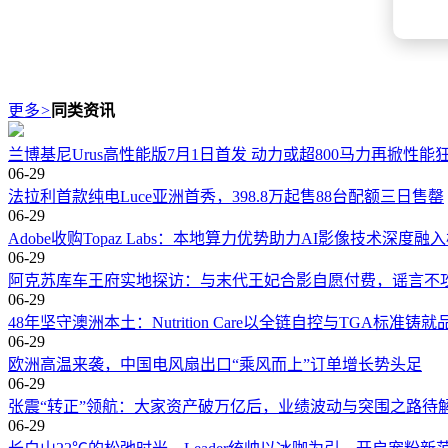
更多
>
同类资讯
兰博基尼Urus高性能版7月1日首发 动力或超800马力再掀性能
06-29
法拉利首款纯电Luce亚洲首秀，398.8万起售88台配额三日售罄
06-29
Adobe收购Topaz Labs：本地算力优势助力AI影像技术深度融
06-29
阿克苏库车王府实地探访：与末代王妃合影自愿付费，谣言不
06-29
48年坚守澳洲本土：Nutrition Care以全链自控与TGA标准铸
06-29
欧洲高温来袭，中国电风扇出口“乘风而上”订单增长势头足
06-29
张震“转正”领航：大家资产破万亿后，业绩波动与突围之路待
06-29