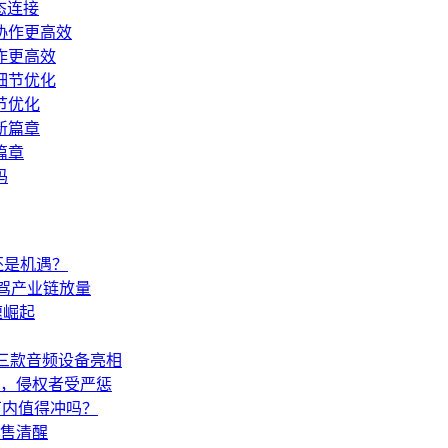
态连接
作更高效
节优化
篇章
沫还是机遇？
智驾产业链放量
速崛起
 2等三款音频设备亮相
决，侵权者受严惩
万内值得冲吗？
售清醒