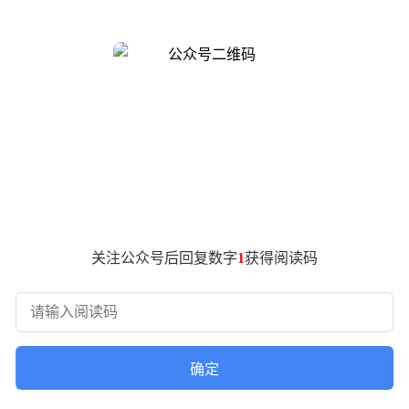
评委的集体亮相而备受瞩目，中国食品工业协会副会长马勇领衔的
1963年斩获四川省名酒评比金奖，到1979年荣获国家质量
度郎酒与53°经典郎酒双双摘得“中国名酒”桂冠，不仅开创了低
义。这款产品不仅承载着郎酒的名酒基因，更在白酒行业名酒复兴
尤为珍贵，这为其从传统名酒向高端庄园酱酒转型奠定了坚实基
过在赤水河左岸49公里黄金产区的持续深耕，企业历时20余年
达方式，正在为中国酱酒行业开辟新的品质叙事维度。
郎酒名酒认证的关键时刻。时隔40年，当他们再次审视郎酒的品
关注公众号后回复数字
1
获得阅读码
”的背景下，专家团队的集体认可为郎酒的庄园酱酒战略提供了权
传统名酒要实现可持续发展，既需要坚守品质根基，更要创新表
。
确定