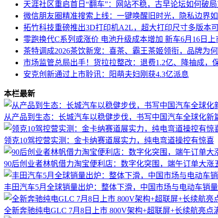
天涯社区重启首日“翻车”：网站不稳，古早论坛如何破局
微信朋友圈精准搜索上线：一键唤醒旧时光，隐私边界如
拓竹科技重磅推出3D打印机A2L，超大打印尺寸多版本可选
零跑换代C系列或涨价 电池升级成本增加 新车6月16日
茶特调成2026茶饮新宠：喜茶、霸王茶姬领衔，品牌为
市场监管总局出手！货拉拉整改：退费1.2亿、降抽成，
安克创新通过上市聆讯：阳萌夫妇刚获4.3亿派息
本栏最新
从产品到生态：长城汽车以稳健步伐，书写中国汽车全球化新
领克10驾控营实测：金卡纳赛道展实力，纯电弯道操控有惊喜
90后创业者林帆借力淘宝便利店：数字化突围，端午订单大涨
丰田汽车5月全球销量出炉：整体下滑，中国市场与电动车销
全新奔驰纯电GLC 7月8日上市 800V架构+超联屏+长续航亮点