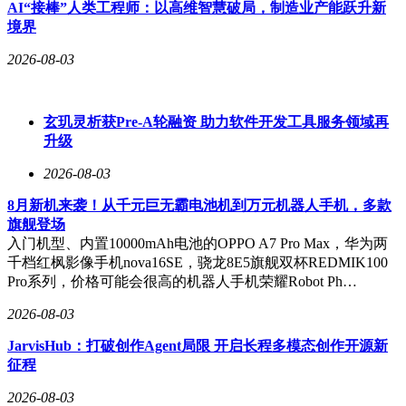
AI“接棒”人类工程师：以高维智慧破局，制造业产能跃升新
境界
2026-08-03
玄玑灵析获Pre-A轮融资 助力软件开发工具服务领域再
升级
2026-08-03
8月新机来袭！从千元巨无霸电池机到万元机器人手机，多款
旗舰登场
入门机型、内置10000mAh电池的OPPO A7 Pro Max，华为两
千档红枫影像手机nova16SE，骁龙8E5旗舰双杯REDMIK100
Pro系列，价格可能会很高的机器人手机荣耀Robot Ph…
2026-08-03
JarvisHub：打破创作Agent局限 开启长程多模态创作开源新
征程
2026-08-03