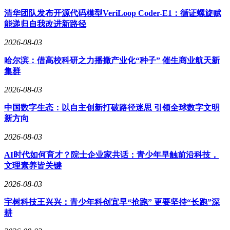
清华团队发布开源代码模型VeriLoop Coder-E1：循证螺旋赋
能递归自我改进新路径
2026-08-03
哈尔滨：借高校科研之力播撒产业化“种子” 催生商业航天新
集群
2026-08-03
中国数字生态：以自主创新打破路径迷思 引领全球数字文明
新方向
2026-08-03
AI时代如何育才？院士企业家共话：青少年早触前沿科技，
文理素养皆关键
2026-08-03
宇树科技王兴兴：青少年科创宜早“抢跑” 更要坚持“长跑”深
耕