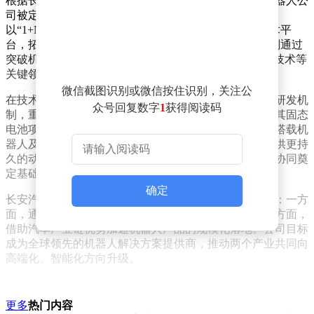
根据长安汽车此前发布的董事会决议公告，新设立的机器人公
司被定位为集团战略转型的核心载体。其业务规划
以“1+N+X”战略为框架，即围绕1个智能人形机器人技术平
台，拓展N个应用场景，并开发X类创新产品。公司计划通过
突破机器人“大脑”决策系统、高效能源模块及精密驱动技术等
关键领域，构建覆盖多场景的机器人产业生态。
微信截图识别或微信按住识别，关注公
在技术合作方面，长安汽车已与行业头部企业建立联合研发机
众号回复数字
1
获得阅读码
制，重点攻关人形机器人的核心零部件与算法。例如，其固态
电池项目已取得阶段性进展，预计今年三季度前将完成搭载机
器人及整车的验证测试。这一技术突破不仅为机器人提供更持
久的动力支持，也为未来智能汽车与机器人的能源系统协同奠
定基础。
确定
长安汽车表示，机器人业务将与汽车主业形成双向赋能：一方
面，通过机器人技术提升汽车生产的智能化水平；另一方面，
借助汽车产业链优势加速机器人产品的规模化落地。公司目标
成为全球领先的机器人解决方案提供商，推动两个产业共同向
高端化、智能化方向升级。
更多
热门内容