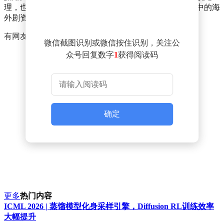
理，也依然存在被系统识别清理的可能，此前存于网盘中的海
外剧资源正陆续被下架或删除。
有网友称，已转存到个人网盘的文件暂未受影响。
微信截图识别或微信按住识别，关注公
众号回复数字
1
获得阅读码
确定
更多
热门内容
ICML 2026 | 蒸馏模型化身采样引擎，Diffusion RL训练效率
大幅提升