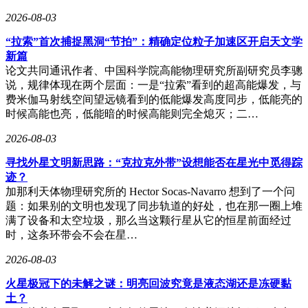
2026-08-03
“拉索”首次捕捉黑洞“节拍”：精确定位粒子加速区开启天文学
新篇
论文共同通讯作者、中国科学院高能物理研究所副研究员李骢
说，规律体现在两个层面：一是“拉索”看到的超高能爆发，与
费米伽马射线空间望远镜看到的低能爆发高度同步，低能亮的
时候高能也亮，低能暗的时候高能则完全熄灭；二…
2026-08-03
寻找外星文明新思路：“克拉克外带”设想能否在星光中觅得踪
迹？
加那利天体物理研究所的 Hector Socas-Navarro 想到了一个问
题：如果别的文明也发现了同步轨道的好处，也在那一圈上堆
满了设备和太空垃圾，那么当这颗行星从它的恒星前面经过
时，这条环带会不会在星…
2026-08-03
火星极冠下的未解之谜：明亮回波究竟是液态湖还是冻硬黏
土？