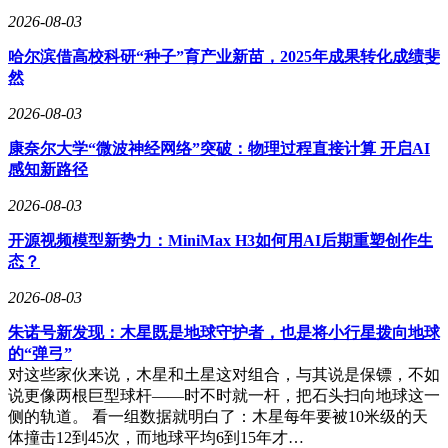
2026-08-03
哈尔滨借高校科研“种子”育产业新苗，2025年成果转化成绩斐
然
2026-08-03
康奈尔大学“微波神经网络”突破：物理过程直接计算 开启AI
感知新路径
2026-08-03
开源视频模型新势力：MiniMax H3如何用AI后期重塑创作生
态？
2026-08-03
朱诺号新发现：木星既是地球守护者，也是将小行星拨向地球
的“弹弓”
对这些家伙来说，木星和土星这对组合，与其说是保镖，不如
说更像两根巨型球杆——时不时就一杆，把石头扫向地球这一
侧的轨道。 看一组数据就明白了：木星每年要被10米级的天
体撞击12到45次，而地球平均6到15年才…