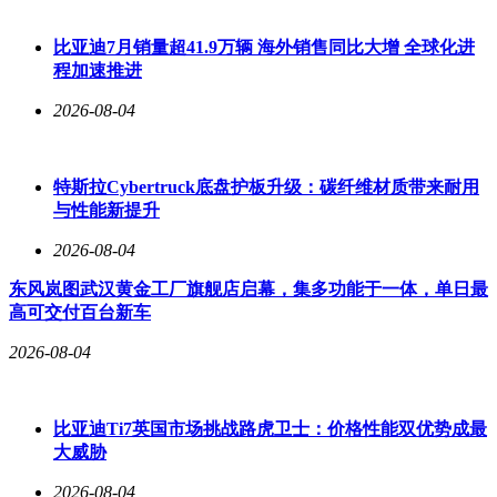
根据理想汽车官方透露的信息，到2026年，其全系产品将升级
比亚迪7月销量超41.9万辆 海外销售同比大增 全球化进
至800伏高压平台，并配备5C超充电池，大幅提升充电效率。
程加速推进
同时，理想汽车计划在2026年建成约4800座超充站，其中高速
2026-08-04
充电桩的占比预计将超过35%，进一步完善充电网络布局。
从谍照来看，理想L6在外观设计上与现款车型保持高度一
致。前脸部分，新车延续了贯穿式大灯组与日行灯的组合设
特斯拉Cybertruck底盘护板升级：碳纤维材质带来耐用
计，下方两侧为长方形的远近光灯组，搭配黑化U型饰条，营
与性能新提升
造出时尚且动感的视觉效果。车身侧面和尾部同样沿用现款车
型的设计语言，平直的车顶线条不仅提升了车内乘客的头部空
2026-08-04
间，还使整车造型更加稳重。尾部则配备了理想标志性的贯穿
东风岚图武汉黄金工厂旗舰店启幕，集多功能于一体，单日最
式尾灯组，进一步增强了辨识度。
高可交付百台新车
2026-08-04
比亚迪Ti7英国市场挑战路虎卫士：价格性能双优势成最
大威胁
2026-08-04