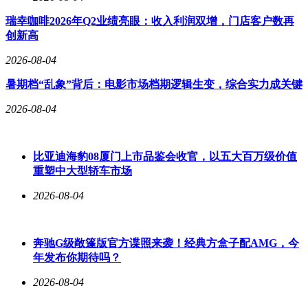
瑞幸咖啡2026年Q2业绩亮眼：收入利润双增，门店客户数再
创新高
2026-08-04
暑期档“乱象”背后：电影市场档期逻辑生变，综合实力成关键
2026-08-04
比亚迪海豹08厦门上市品鉴会收官，以五大百万级价值
重塑中大型轿车市场
2026-08-04
内饰方面，理想L6预计将延续现款车型的设计风格，中控台
奔驰G级敞篷版官方谍照来袭！经典方盒子配AMG，今
采用双15.7英寸的中控大屏与副驾驶屏的组合，并内嵌于方向
年发布你期待吗？
盘上方，搭配HUD抬头显示系统，为驾驶者提供便捷且科技
感十足的交互体验。新车的配置有望进一步升级，以满足消费
2026-08-04
者对智能化和舒适性的更高需求。