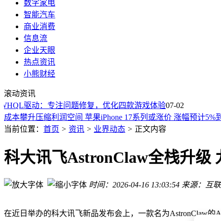
数字家电
智能汽车
商业消费
信息流
企业天眼
热点资讯
科大讯飞P30 5G领衔，多款热门学习机功能性能大比拼，助
小熊财经
iPhone 17 Pro“爱马仕橙”成过去式，iPhone 18 Pro红色款或
滚动资讯
豆包转向B端：低价策略入局AI coding，能否在竞争中突围？
 WHQL驱动：专注问题修复，优化四款游戏体验
成本攀升压缩利润空间 苹果iPhone 17系列或涨价 涨幅预计5%到
07-02
REDMI K90至尊版震撼登场！狂暴双芯+超强散热，2999元
小米无线鼠标4 Pro正式亮相：TOG传感器加持，动态滚轮切换
当前位置：
首页
>
资讯
>
业界动态
>
正文内容
2026年三款AI智能降噪助听器深度测评：精准匹配需求，开
小学生学习机怎么选？科大讯飞P30Turbo等热门品牌全方位对
科大讯飞AstronClaw全栈升级
2026翻译耳机市场激战正酣：科大讯飞Air 2领跑，多款热门
2026智能学习机怎么选？科大讯飞T30护眼大屏+智能辅导成
时间：2026-04-16 13:03:54
来源：互联
科大讯飞P30 5G领衔，多款热门学习机功能性能大比拼，助
iPhone 17 Pro“爱马仕橙”成过去式，iPhone 18 Pro红色款或
在近日举办的科大讯飞新品发布会上，一款名为AstronCl