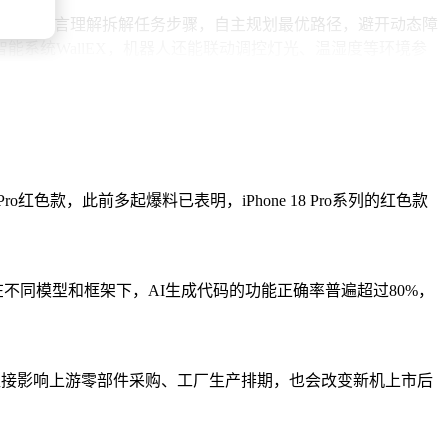
器人通过自然语言理解拆解任务步骤，自主规划最优路径，避开动态障
系统WallEX，机器人还能联动调控灯光、温湿度等环境参
服务的数字化延伸到物理世界的自主干预，科大讯飞通过架构创新
智能向"可感知、可执行、可创造"的新阶段演进。
色款，此前多起爆料已表明，iPhone 18 Pro系列的红色款
不同模型和框架下，AI生成代码的功能正确率普遍超过80%，
会直接影响上游零部件采购、工厂生产排期，也会改变新机上市后