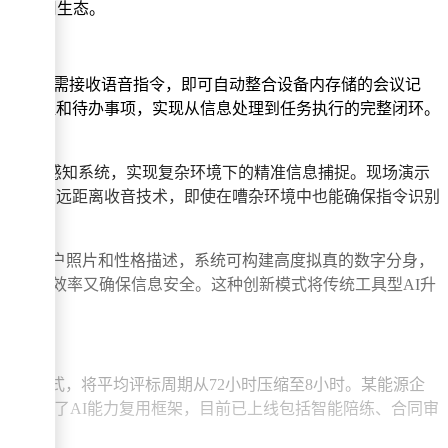
AI应用生态。
例，系统仅需接收语音指令，即可自动整合设备内存储的会议记
日历提醒和待办事项，实现从信息处理到任务执行的完整闭环。
视觉的多模态感知系统，实现复杂环境下的精准信息捕捉。现场演示
动识别与远距离收音技术，即使在嘈杂环境中也能确保指令识别
破。基于用户照片和性格描述，系统可构建高度拟真的数字分身，
保证工作效率又确保信息安全。这种创新模式将传统工具型AI升
的工作模式，将平均评标周期从72小时压缩至8小时。某能源企
，则为企业提供了AI能力复用框架，目前已上线包括智能陪练、合同审