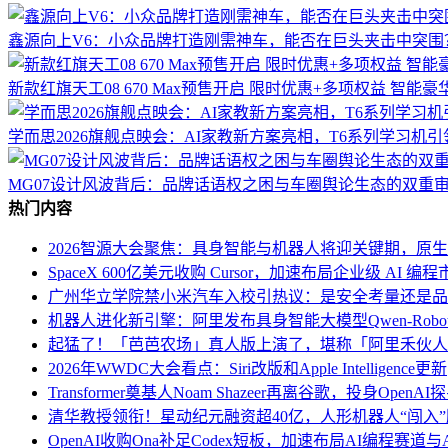
鑫源向上V6：小众品牌打造刚需神车，能否在巨头夹击中突围
新款红旗天工08 670 Max预售开启 限时优惠+多项权益 智能
学而思2026旗舰点映会：AI家教新方案亮相，T6系列学习机
MG07设计风波背后：品牌话语权之困与车圈舆论生态的双重
热门内容
2026智源大会聚焦：具身智能与机器人将迎关键期，原
SpaceX 600亿美元收购 Cursor，加速布局企业级 AI 编程
广州华立学院禁小米汽车入校引热议：是安全考量还是品
机器人进化新引擎：阿里发布具身智能大模型Qwen-Robo
起猛了！「芭芭农场」真人版上演了，堪称「阿里禾伙人
2026年WWDC大会看点：Siri改版和Apple Intelligence更新
Transformer奠基人Noam Shazeer再离谷歌，投身Open
清华教授领衔！星动纪元融资超40亿，人形机器人“闯入
OpenAI收购Ona补足Codex短板，加速布局AI编程赛道与An