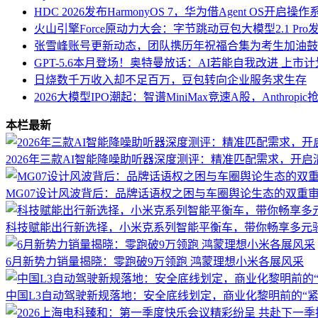
HDC 2026发布HarmonyOS 7，华为借Agent OS开启
火山引擎Force原动力大会：字节跳动豆包大模型2.1 Pr
张雪峰账号更新动态，团队携历年祝福合集为考生加油鼓
GPT-5.6本月登场！奥特曼放话：AI若能自我改进 上市
日烧数千万收入却不足百万，豆包转向企业服务求生存
2026大模型IPO潮起：智谱MiniMax竞速A股，Anthro
本栏最新
2026年三款AI智能降噪助听器深度测评：精准匹配需求，开
MG07设计风波背后：品牌话语权之困与车圈舆论生态的双重
科技赋能出行新选择，小米克系列智能平衡车，带你畅享多元
6月新势力销量揭晓：零跑破9万领跑 鸿蒙理想小米各展风采
中国L3自动驾驶新规落地：安全底线划定，商业化黎明前的“紧