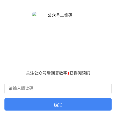
移动场景、企业服务及空间交互等多个领域，构建起覆盖全场景的
融合，开创了智能工作流新模式。演示环节以制定广交会参展方案为
档。该方案不仅支持实时编辑修改，还能将核心日程自动拆解为
问题，显著提升工作效率。
讯飞AI眼镜以40克超轻重量重新定义智能穿戴设备，通过语音与
回溯视听记录，生成新闻稿并推送至指定平台。该设备采用的唇
调度能力的AI中枢，通过新增的Buddy功能实现个性化服务突
关注公众号后回复数字
1
获得阅读码
uddy协同完成市场分析报告，每个分身保持独立数据空间，既
项优化。该系统通过多Agent协同评审机制，模拟真实专家团队
确定
率提升至92%。配套发布的AstronSkillHub开源平台