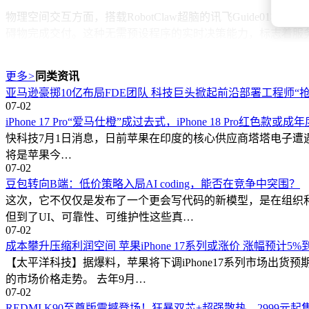
物理空间交互方面，搭载RobotClaw超脑的讯飞Guide
碍物完成交付。这种无需预设程序的实时决策能力，标志着服务
数，创造沉浸式空间体验。
更多
>
同类资讯
此次发布的九项创新成果，共同构建起"软硬一体"的AI应用
亚马逊豪掷10亿布局FDE团队 科技巨头掀起前沿部署工程师“抢
打破了AI应用的传统边界。据悉，相关技术已与300余家生态
07-02
iPhone 17 Pro“爱马仕橙”成过去式，iPhone 18 Pro红色款或
快科技7月1日消息，日前苹果在印度的核心供应商塔塔电子遭遇了一起
将是苹果今…
07-02
豆包转向B端：低价策略入局AI coding，能否在竞争中突围？
这次，它不仅仅是发布了一个更会写代码的新模型，是在组织和
但到了UI、可靠性、可维护性这些真…
07-02
成本攀升压缩利润空间 苹果iPhone 17系列或涨价 涨幅预计5%到
【太平洋科技】据爆料，苹果将下调iPhone17系列市场出
的市场价格走势。 去年9月…
07-02
REDMI K90至尊版震撼登场！狂暴双芯+超强散热，2999元