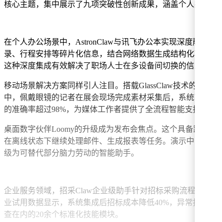
核心主题，集中展示了九项突破性创新成果，涵盖个人办公、
在个人办公场景中，AstronClaw与讯飞办公本实现深度
录、行程安排等碎片化信息，结合网络数据生成结构化攻略文
这种深度集成有效解决了职场人士在多设备间切换的信息孤岛
移动场景解决方案同样引人注目。搭载GlassClaw技术的
中，佩戴眼镜的记者在展会现场完成素材采集后，系统可自动
的准确率超过98%，为媒体工作者提供了全流程智能支持。
桌面数字伙伴Loomy的升级成为发布会焦点。这个具备跨平台
在离线状态下继续处理邮件、生成报表等任务。演示中，多个B
级为可替代部分脑力劳动的智能助手。
企业服务领域，招采Claw企业级助手针对招标采购流程进行专
业试用数据显示，系统集成后招标成本降低40%，异常报价识别准确
查在内的20余个标准化技能模块。