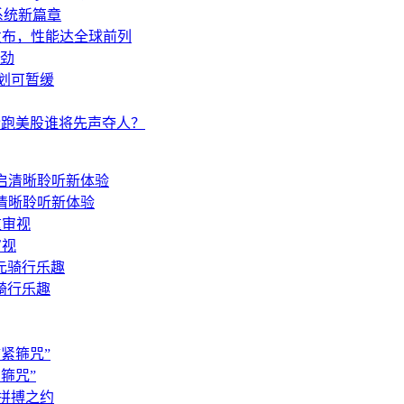
操作系统新篇章
o发布，性能达全球前列
劲
计划可暂缓
pic抢跑美股谁将先声夺人？
启清晰聆听新体验
审视
骑行乐趣
箍咒”