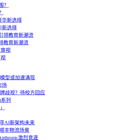
？
豪华新选择
引领教育新潮流
审视
生模型或加速涌现
市场
牌歧视？待校方回应
t系列
」
AI探寻AI新架构未来
”顺丰物流场景
thropic激烈竞逐