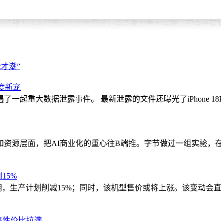
01机器人展示了真正的自主执行能力。在"送咖啡"任务演示中，机
机器人从执行固定指令向理解复杂场景的重大突破。配合全屋智能
新范式。从个人设备的智能渗透到企业系统的深度整合，从虚拟
才潮”
伙伴展开合作，预计年内将覆盖超过5000万终端设备，推动人工
成年度新宠
重大数据泄露事件。 最新泄露的文件还曝光了iPhone 18Pro红
资源层面，把AI商业化的重心往B端推。字节做过一组实验，在
15%
货预期，生产计划削减15%；同时，该机型售价或将上涨。该变动
起售性价比拉满