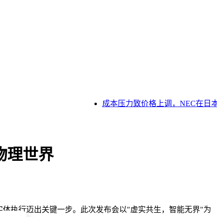
成本压力致价格上调，NEC在日本提
实物理世界
向实体执行迈出关键一步。此次发布会以"虚实共生，智能无界"为