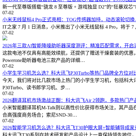
新一代至尊版搭载“骁龙 8 至尊版 + 游戏独显 D2”的“狂暴双芯
07-02
小米无线鼠标4 Pro正式亮相：TOG传感器加持，动态滚轮切换
IT之家 7 月 1 日消息，小米推出了小米无线鼠标 4 Pro，将于 
07-02
2026年三款AI智能降噪助听器深度测评：精准匹配需求，开
这款电池不仅具有高能效续航，还提供了赠送干燥套装的优惠
Powerone助听器电池三款产品的详细…
07-02
小学生学习机怎么选？科大讯飞P30Turbo等热门品牌全方位对
今天，我们将对比几款市场上热门的小学生学习机，包括科大讯
P30Turbo、读书郎学习机、步…
07-02
2026翻译耳机市场激战正酣：科大讯飞Air 2领跑，多款热门
小米智能翻译耳机M-Talk则以高性价比获得市场关注，其
合高强度商务场合；索尼SND-30…
07-02
2026智能学习机怎么选？科大讯飞T30护眼大屏+智能辅导成
科大讯飞T30系列在技术研发和产品设计上一直保持领先地