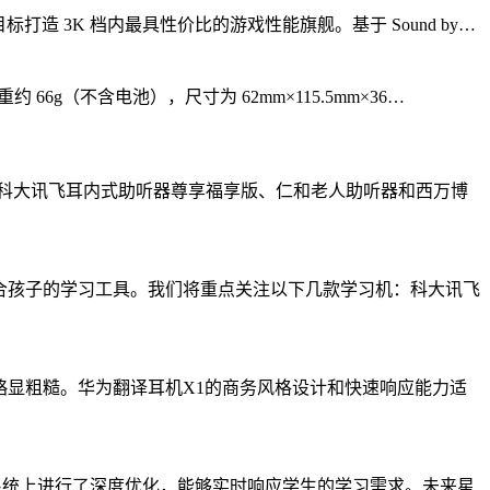
目标打造 3K 档内最具性价比的游戏性能旗舰。基于 Sound by…
 66g（不含电池），尺寸为 62mm×115.5mm×36…
科大讯飞耳内式助听器尊享福享版、仁和老人助听器和西万博
适合孩子的学习工具。我们将重点关注以下几款学习机：科大讯飞
略显粗糙。华为翻译耳机X1的商务风格设计和快速响应能力适
系统上进行了深度优化，能够实时响应学生的学习需求。未来星