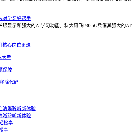
您选对学习好帮手
护眼显示和强大的AI学习功能。科大讯飞P30 5G凭借其强大
门核心岗位更迭
本大考
额保障
更新移除代码
启清晰聆听新体验
松享