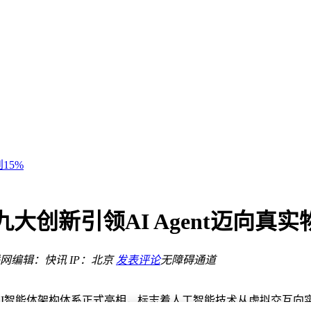
您选对学习好帮手
成年度新宠
15%
起售性价比拉满
，售价199元
启清晰聆听新体验
比来啦！
 九大创新引领AI Agent迈向真
产品谁更胜一筹？
家长优选
网
编辑：快讯
IP：北京
发表评论
无障碍通道
您选对学习好帮手
成年度新宠
aw的AI智能体架构体系正式亮相，标志着人工智能技术从虚拟交互