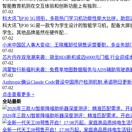
智能教育机则在交互体验和创新功能上有独到…
07-02
科大讯飞P30 5G领衔，多款热门学习机功能性能大比拼，助
科大讯飞P30 5G是一款专为学生设计的智能学习机，配备大屏
学生。其他品牌虽然在硬件配…
07-02
小米中国区人事大变动：王晓雁卸任销售运营要职，多业务部
07-02
芯片内存双涨潮来袭：骁龙8E6新机或迈6000元门槛 行业迎成
07-02
鸿蒙智行新福利来袭：免费享地图数据服务与ADS辅助驾驶高
07-02
Anthropic确认Claude Code曾设中国用户检测机制 承诺明日
07-02
点击查看更多 +
全站最新
2026年三款AI智能降噪助听器深度测评：精准匹配需求，开
全新一代天工08预售开启！17.98万起，家庭高品质纯电生活轻