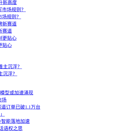
升新高度
市场规则？
新赛道
更贴心
主沉浮？
生模型或加速涌现
市场
道订单已破1.1万台
」
身智能落地加速
业话语权之思