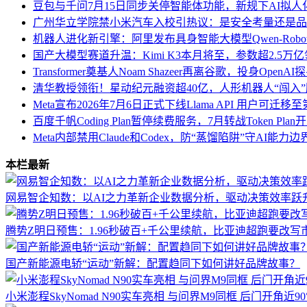
豆包与千问7月15日同步关停智能体功能，新规下AI拟
广州华立学院禁小米汽车入校引热议：是安全考量还是品
机器人进化新引擎：阿里发布具身智能大模型Qwen-Robo
国产大模型赛道升温：Kimi K3本月将至，参数超2.5万
Transformer奠基人Noam Shazeer再离谷歌，投身Open
清华教授领衔！星动纪元融资超40亿，人形机器人“闯入
Meta宣布2026年7月6日正式下线Llama API 用户可迁
百度千帆Coding Plan暂停续费服务，7月转战Token Pl
Meta内部禁用Claude和Codex，防“蒸馏陷阱”守AI能力边
本栏最新
网易智企知数：以AI之力革新企业数据分析，驱动决策效率跃
腾势Z明日预售：1.96秒破百+千公里续航，比亚迪超跑要改写
国产新能源电轿“运动”新解：配置趋同下如何讲好品牌故事？
小米澎程SkyNomad N90实车亮相 与问界M9同框 后门开角近9