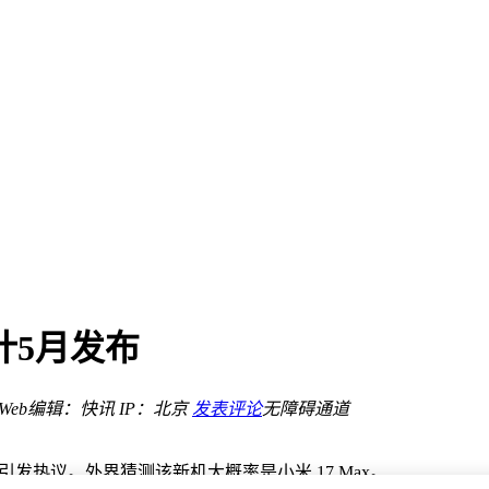
升新高度
市场规则？
元
业务平稳推进
ch 5登场
计5月发布
么选？
Web
编辑：快讯
IP：北京
发表评论
无障碍通道
数据
升新高度
引发热议。外界猜测该新机大概率是小米 17 Max。