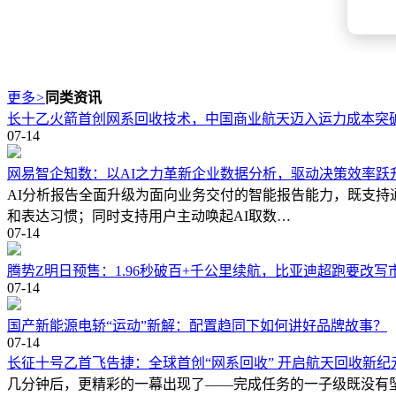
更多
>
同类资讯
长十乙火箭首创网系回收技术，中国商业航天迈入运力成本突
07-14
网易智企知数：以AI之力革新企业数据分析，驱动决策效率跃
AI分析报告全面升级为面向业务交付的智能报告能力，既支持
和表达习惯；同时支持用户主动唤起AI取数…
07-14
腾势Z明日预售：1.96秒破百+千公里续航，比亚迪超跑要改写
07-14
国产新能源电轿“运动”新解：配置趋同下如何讲好品牌故事？
07-14
长征十号乙首飞告捷：全球首创“网系回收” 开启航天回收新纪
几分钟后，更精彩的一幕出现了——完成任务的一子级既没有