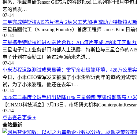
据悉，搭载自研Tensor G6芯片的谷歌Pixel 11系列将
艺的首发…
07-14
三星完成特斯拉AI5芯片流片 2纳米工艺加持 或助力特斯拉AI
三星晶圆代工（Samsung Foundry）首席工程师 James Kim 
07-14
三星携手特斯拉推进AI芯片合作：AI5流片完成 2纳米工艺助
三星电子代工业务部门内部人士透露，特斯拉与三星合作的AI
电子计划在泰勒工厂通过2至3纳米先进…
07-14
小米澎程道路测试成果显著：雷军亲赴极端环境，428万公里
今日，小米CEO雷军发文披露了小米澎程近两年的道路测试情况
试，为了小米澎程，他还在去年1…
07-14
2026年二季度全球手机出货降11% 三星领跑 苹果份额新高 小
【CNMO科技消息】7月13日，市场研究机构Counterpoint
07-14
点击查看更多 +
全站最新