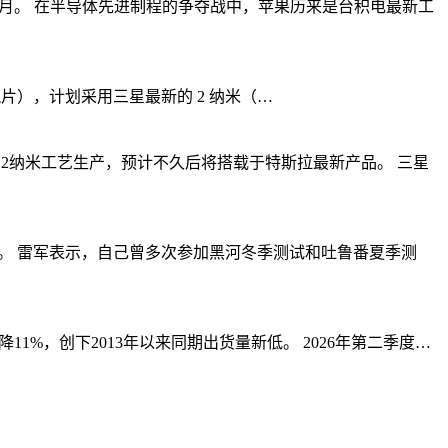
了整整一个月。 在半导体先进制程的争夺战中，苹果历来是台积电最新工
-out（流片），计划采用三星最新的 2 纳米（…
2纳米工艺生产，预计不久后将搭载于特斯拉最新产品。 三星
上路。 雷军表示，自己曾多次参加黑河冬季测试和吐鲁番夏季测
下降11%，创下2013年以来同期出货量新低。 2026年第二季度…