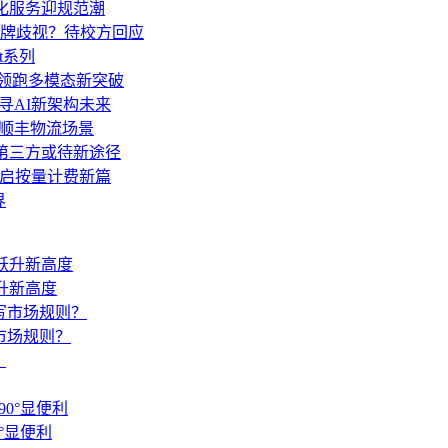
人化服务迎规范潮
牌歧视？待校方回应
t系列
亿领跑多模态新突破
AI探寻AI新架构未来
”顺丰物流场景
移至第三方或待新途径
an开启按量计费新篇
界
升新高度
市场规则？
0°显便利