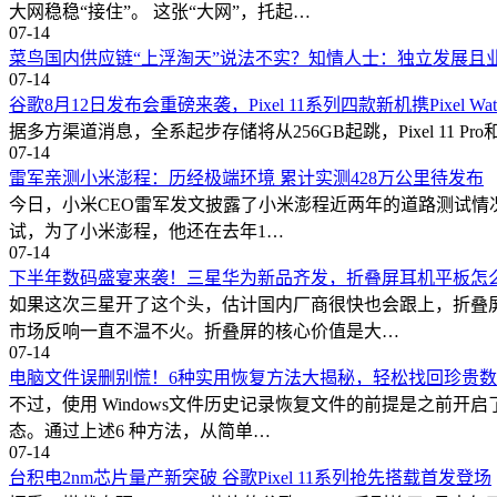
大网稳稳“接住”。 这张“大网”，托起…
07-14
菜鸟国内供应链“上浮淘天”说法不实？知情人士：独立发展且
07-14
谷歌8月12日发布会重磅来袭，Pixel 11系列四款新机携Pixel Wat
据多方渠道消息，全系起步存储将从256GB起跳，Pixel 11 Pr
07-14
雷军亲测小米澎程：历经极端环境 累计实测428万公里待发布
今日，小米CEO雷军发文披露了小米澎程近两年的道路测试情况
试，为了小米澎程，他还在去年1…
07-14
下半年数码盛宴来袭！三星华为新品齐发，折叠屏耳机平板怎
如果这次三星开了这个头，估计国内厂商很快也会跟上，折叠
市场反响一直不温不火。折叠屏的核心价值是大…
07-14
电脑文件误删别慌！6种实用恢复方法大揭秘，轻松找回珍贵
不过，使用 Windows文件历史记录恢复文件的前提是之
态。通过上述6 种方法，从简单…
07-14
台积电2nm芯片量产新突破 谷歌Pixel 11系列抢先搭载首发登场