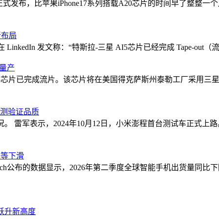
于8月中旬正式发布，比苹果iPhone17系列搭载A20芯片的时间早
新布局
日前在 LinkedIn 发文称：“特斯拉-三星 AI5芯片已经完成 Tape
力量产
5芯片已完成流片。该芯片将在美国得克萨斯州泰勒工厂采用三星
实测验证品质
。 雷军表示，2024年10月12日，小米澎程首台测试车正式
米等下滑
Research公布的数据显示，2026年第二季度全球智能手机出货量同比