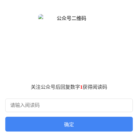
核准，预计是小米17 Max。鉴于小米4月21日将发布REDMI K
 17 Max最核心的变化是取消了后者出圈的背屏设计，这么做是为
0mAh±，这也是小米品牌手机最大容量电池。
及反向充电。
R5X内存+UFS 4.1存储，属第一梯队规格。
可能向小米 17Pro看齐，为4999元起售。
关注公众号后回复数字
1
获得阅读码
确定