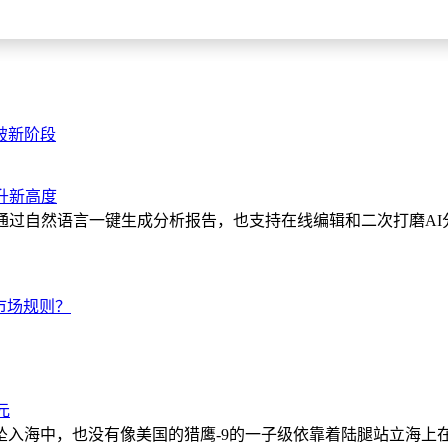
破新阶段
升新高度
通过自然语言一键生成分析报告，也支持在线编辑和二次打磨A
市场规则？
元
坠入海中，也没有像美国的猎鹰-9的一子级依靠着陆腿站立海上