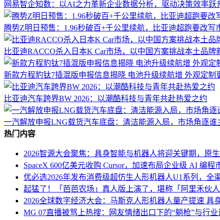
网易智企知数：以AI之力革新企业数据分析，驱动决策效率跃
腾势Z明日预售：1.96秒破百+千公里续航，比亚迪超跑要改写
比亚迪RACCO杀入日本K Car市场，以中国方案挑战本土品牌
新款方程豹钛7插混版申报信息揭晓 电池升级续航增 外观定制
比亚迪汽车跨界BW 2026：以潮酷科技与青年共赴热爱之约
一汽解放申报LNG载货汽车底盘：清洁能源入局，市场角逐谁
热门内容
2026智源大会聚焦：具身智能与机器人将迎关键期，原
SpaceX 600亿美元收购 Cursor，加速布局企业级 AI 编程
优必选2026年发布消费级超仿生人形机器人U1系列，全渠
起猛了！「芭芭农场」真人版上演了，堪称「阿里禾伙人
2026全球数字经济大会：马斯克人形机器人量产提速 具
MG 07直播被骂上热搜：网友情绪出口下的“躺枪”与行