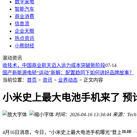
数字家电
智能汽车
商业消费
信息流
企业天眼
热点资讯
小熊财经
台积电2nm芯片量产新突破 谷歌Pixel 11系列抢先搭载首发登场
滚动资讯
网易智企知数：以AI之力革新企业数据分析，驱动决策效率跃
收技术，中国商业航天迈入运力成本突破新阶段
腾势Z明日预售：1.96秒破百+千公里续航，比亚迪超跑要改写
07-14
国产新能源电轿“运动”新解：配置趋同下如何讲好品牌故事？
长征十号乙首飞告捷：全球首创“网系回收” 开启航天回收新纪
当前位置：
首页
>
资讯
>
业界动态
>
正文内容
菜鸟国内供应链“上浮淘天”说法不实？知情人士：独立发展且
谷歌8月12日发布会重磅来袭，Pixel 11系列四款新机携Pixel Wat
小米史上最大电池手机来了 预
雷军亲测小米澎程：历经极端环境 累计实测428万公里待发布
下半年数码盛宴来袭！三星华为新品齐发，折叠屏耳机平板怎
时间：2026-04-16 13:34:44
来源：Tech
电脑文件误删别慌！6种实用恢复方法大揭秘，轻松找回珍贵
台积电2nm芯片量产新突破 谷歌Pixel 11系列抢先搭载首发登场
网易智企知数：以AI之力革新企业数据分析，驱动决策效率跃
4月16日消息，今日，“小米史上最大电池手机曝光”登上热搜，