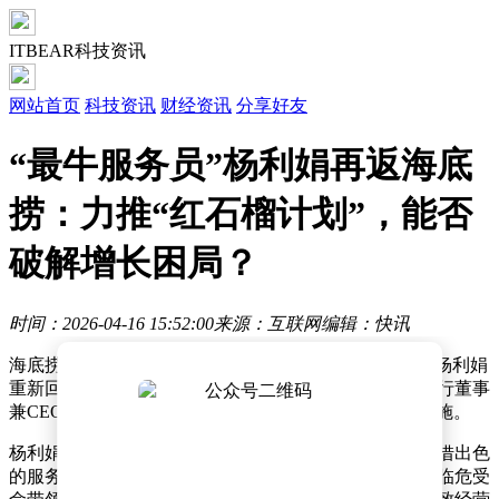
ITBEAR科技资讯
网站首页
科技资讯
财经资讯
分享好友
“最牛服务员”杨利娟再返海底
捞：力推“红石榴计划”，能否
破解增长困局？
时间：2026-04-16 15:52:00
来源：互联网
编辑：快讯
海底捞近日迎来重要人事变动，被称为“最牛服务员”的杨利娟
重新回归公司核心管理层。此前，她已辞任特海国际执行董事
兼CEO职务，转而统筹海底捞“红石榴计划”的推进与实施。
杨利娟的职业生涯堪称传奇。她从基层服务员起步，凭借出色
的服务能力和管理天赋，逐步晋升至公司高层，曾两次临危受