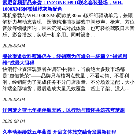
索尼音频新品来袭：INZONE H9 II联名套装登场，WH-
以“救火队长”身份多次力挽狂澜，此次能否再次带领公司找到
1000XM6解锁橄榄灰新配色
新的增长路径，引发业界广泛关注。业内人士分析，其丰富的
耳机搭载与WH-1000XM6同款的30mm碳纤维驱动单元，兼顾
实战经验和对餐饮行业的深刻理解，或能为“红石榴计划”注入
解析力与动态表现，既能精准捕捉游戏中脚步声、枪声、方位
新动能，但如何平衡主业与创新业务的关系，仍是海底捞需要
音效等细微声响，带来沉浸式对战体验，也可轻松驾驭日常音
面对的长期课题。
乐、影音播放，实现一机多用。同时设备…
2026-08-04
餐饮渠道饮料蓝海仍在，经销商为何难分一杯羹？“铺货思
维”成最大阻碍
快消行业资深观察者在调研中指出，当前绝大多数市场都
是“虚假繁荣”——品牌只考核网点数量，不看动销、不看利
润，经销商为了完成任务不分门店质量、不分场景适配，大小
终端全部铺货，最后造成大量无效覆盖：货上了架、没人…
2026-08-04
洋河梦之蓝七年相伴航天路，以行动与情怀共筑苍穹梦想
2026-08-04
久事动娱绘就五年蓝图 开启文体旅交融合发展新征程