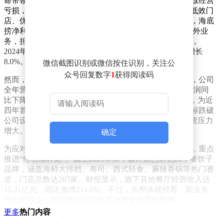
命带领海底捞走出困境。2022年，海底捞因逆势扩张导致经营
亏损，杨利娟接任CEO后主导“啄木鸟计划”，通过关闭低效门
店、优化内部管理，使公司当年实现扭亏为盈。2023年，海底
捞净利润达44.95亿元，创下历史新高。此后，她转战海外业
务，担任特海国际CEO，仅用一年便让该公司扭亏为盈，
2024年第三季度收入同比增长14.6%，2025年全年收入增长
8.0%。
微信截图识别或微信按住识别，关注公
众号回复数字
1
获得阅读码
然而，海底捞近期面临新的增长挑战。2025年财报显示，公司
全年营业收入432.2亿元，同比增长1.1%，但核心经营利润同
比下降13.3%至54亿元，年内溢利减少14.0%至40.4亿元，为近
四年首次净利润负增长。与此同时，翻台率这一关键指标跌破
公司设定的“及格线”4.0次/天，降至3.9次/天，反映出运营压力
增大。
确定
为应对主业承压，海底捞近年来加速布局第二增长曲线，重点
推进“红石榴计划”。截至2025年末，该计划已孵化20个餐饮子
品牌，涵盖海鲜大排档、寿司、西式轻食、麻辣香锅等热门赛
道，门店总数达207家。财报显示，旗下其他餐厅经营收入达
15.21亿元，同比激增214.6%。不过，从整体规模看，新业务
仍占比较小，尚未能完全弥补主业增速放缓的影响。
更多
热门内容
杨利娟的回归被视为海底捞突破当前瓶颈的关键举措。她曾