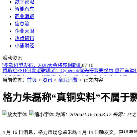
数字家电
智能汽车
商业消费
信息流
企业天眼
热点资讯
印度外卖巨头戈亚尔跨界创业：可穿戴设备与航空双线并进，
小熊财经
聚焦核心单品显成效 蔚来ES8大五座版上市完善产品布局
滚动资讯
骨传导耳机怎么选？十款热门产品深度测评，帮你精准避坑找
多款机型发布，2026大会将亮相新机
特斯拉FSD研发逻辑曝光：Cybercab优先搭载完整版 量产车
07-16
哈弗大狗与H6L焕新登场 全新Hi2混动系统助力省油又亲民
自助餐“攻占”商场：繁荣表象下，是持续扩张还是暗藏危机？
当前位置：
首页
>
资讯
>
商业消费
>
正文内容
中式烘焙巨头“跨界”西式烘焙，烘焙品牌“餐厅化”是破局新招
比亚迪旗下腾势汽车于六盘水新设销售公司 拓展新能源业务版
格力朱磊称“真铜实料”不属于
IMAX与歌尔丹拿携手：将影院级沉浸体验工程化融入车载娱
比亚迪海外品牌架构大调整：聚焦资源整合，加速拓展全球市
时间：2026-04-16 16:03:17
来源：IT
印度外卖巨头戈亚尔跨界创业：可穿戴设备与航空双线并进，
聚焦核心单品显成效 蔚来ES8大五座版上市完善产品布局
4 月 16 日消息，格力市场总监朱磊 4 月 14 日晚发文