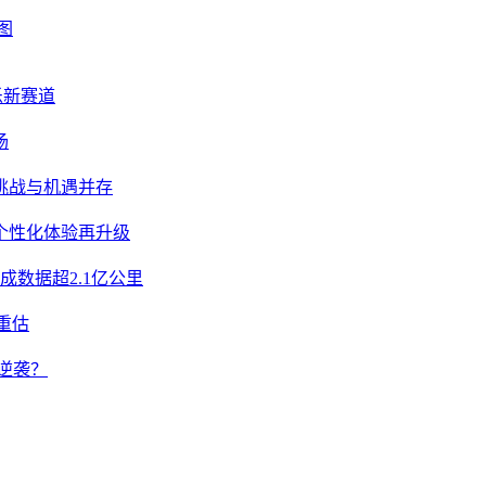
图
乐新赛道
场
挑战与机遇并存
个性化体验再升级
数据超2.1亿公里
重估
逆袭？