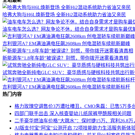
全站最新
哈弗大狗与H6L焕新登场 全新Hi2混动系统助力省油又亲民
油车电车怎么选？网友争论不休，结合自身需求才是购车最优
吉利银河A7 EM满油满电狂飙2608km 创电混轿车续航新巅峰
新能源车“1.8年车龄”被误读？别慌，带你拨开迷雾看清真相
试驾奔驰全新纯电GLC SUV：豪华质感与硬核科技共筑出行
吉利银河A7 EM满油满电狂飙2608km 创电混轿车续航新标杆
热门内容
格力玫瑰空调售价3万遭吐槽丑，CMO朱磊：已售5万多
四部门联手出击 深入核查婴幼儿纸尿裤甲酰胺相关问题
二手豪华燃油车价格“大跳水”：保时捷15万、宾利26.8
AI版支付宝“阿宝”公测开启 72项技能助力生活服务新体