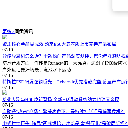
更多
>
同类资讯
聚焦核心单品显成效 蔚来ES8大五座版上市完善产品布局
07-16
骨传导耳机怎么选？十款热门产品深度测评，帮你精准避坑找
防水音质方面，性能是Runner4的一大亮点，达到了IP6
户外运动暴汗场景、泳池水下运动…
07-16
特斯拉FSD研发逻辑曝光：Cybercab优先搭载完整版 量产车
07-16
哈弗大狗与H6L焕新登场 全新Hi2混动系统助力省油又亲民
07-16
自助餐“攻占”商场：繁荣表象下，是持续扩张还是暗藏危机？
07-16
中式烘焙巨头“跨界”西式烘焙，烘焙品牌“餐厅化”是破局新招