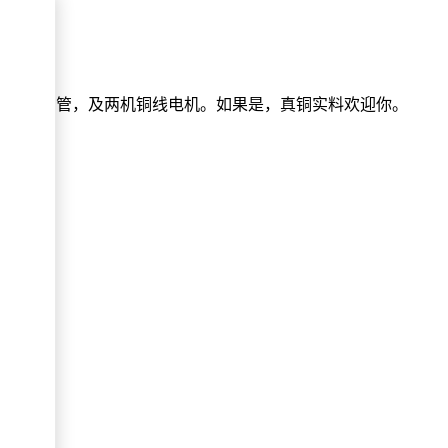
了两器铜管，及两机铜线电机。如果是，真铜实料欢迎你。