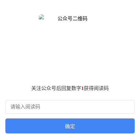
”应用于全媒体传播之前，并未看到哪家家电企业用此宣传。
不属于剽窃者。
，此事我将暂时不再回应：你是否保证全部家用空调产品均采用
段，显示格力空调也有铝线电机。
关注公众号后回复数字
1
获得阅读码
确定