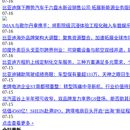
07-16
比亚迪旗下腾势汽车于六盘水新设销售公司 拓展新能源业务版
07-16
IMAX与歌尔丹拿携手：将影院级沉浸体验工程化融入车载娱
07-16
比亚迪海外品牌架构大调整：聚焦资源整合，加速拓展全球市
07-16
印度外卖巨头戈亚尔跨界创业：可穿戴设备与航空双线并进，
07-16
比亚迪方程豹上线定制化交车服务，三种方案满足多元需求，
07-15
比亚迪辅助驾驶成绩亮眼：车型保有量超333万，天神之眼日生成
07-15
老牌电池企业ST南都预重整：转型阵痛中寻新机，行业价值待
07-15
北汽蓝谷上半年预亏收窄，双品牌发力享界G9登场，能否助其
07-15
估值4560亿！SHEIN赴港IPO，跨境电商巨头开启“出海”新征程
07-15
点击查看更多 +