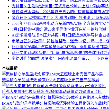
格力电器重拳出击知识产权侵权：前五月91起案件获裁
支付宝AI生活助理“阿宝”正式开启公测，上线72项办事
茶饮跨界冰淇淋：2026年夏天背后的供应链博弈与市场
金鼎轩亚运村20年老店闭店 租约到期引打卡潮 北京多店
2026年7月1日起两项电动汽车新国标实施 全方位筑牢安
7月1日起集中调价 近20家半导体企业开启新一轮涨价潮
AI需求激增与成本压力共振 7月1日起近20家半导体企业
市场监管总局出手！货拉拉整改：退费1.2亿、降抽成，
比亚迪2026年6月汽车销量达403472辆，乘用车及出口
从亚文化到现象级IP：“后室”与“模因恐怖”的全球狂欢之
宁德时代曾毓群“泼冷水”：固态电池量产尚远，当下购
本栏最新
聚焦核心单品显成效 蔚来ES8大五座版上市完善产品布局
哈弗大狗与H6L焕新登场 全新Hi2混动系统助力省油又亲民
IMAX与歌尔丹拿携手：将影院级沉浸体验工程化融入车载娱