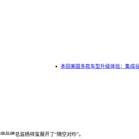
本田美国多款车型升级体验：集成谷歌G
信空调品牌总监杨祥玺展开了“隔空对吵”。