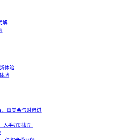
解
新体验
台，审美会与时俱进
万，入手好时机？
验