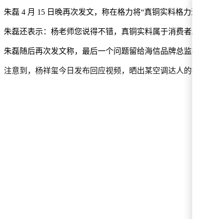
朱磊 4 月 15 日晚再次发文，称在格力将“真铜实料格力造
朱磊还表示：杨老师您说得不错，真铜实料属于消费者。但，
朱磊随后再次发文称，最后一个问题留给海信品牌总监杨老师
注意到，杨祥玺今日发布回应视频，晒出某空调达人的拆机片