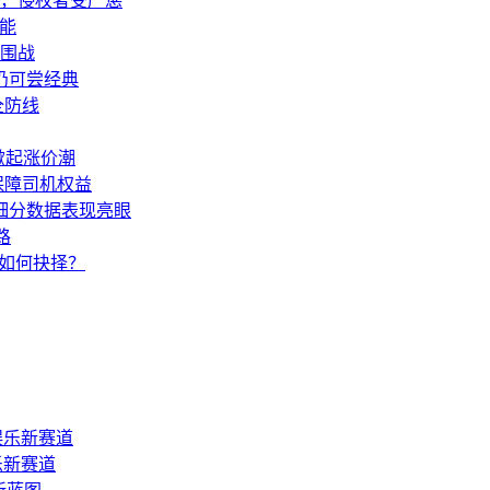
决，侵权者受严惩
技能
突围战
仍可尝经典
全防线
掀起涨价潮
保障司机权益
等细分数据表现亮眼
路
车如何抉择？
乐新赛道