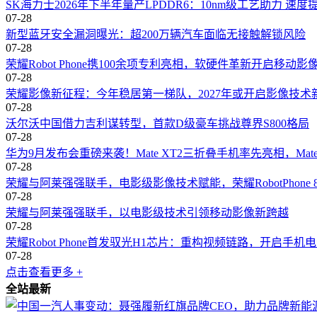
SK海力士2026年下半年量产LPDDR6：10nm级工艺助力 速
07-28
新型蓝牙安全漏洞曝光：超200万辆汽车面临无接触解锁风险
07-28
荣耀Robot Phone携100余项专利亮相，软硬件革新开启移动影
07-28
荣耀影像新征程：今年稳居第一梯队，2027年或开启影像技术
07-28
沃尔沃中国借力吉利谋转型，首款D级豪车挑战尊界S800格局
07-28
华为9月发布会重磅来袭！Mate XT2三折叠手机率先亮相，Mat
07-28
荣耀与阿莱强强联手，电影级影像技术赋能，荣耀RobotPhone 
07-28
荣耀与阿莱强强联手，以电影级技术引领移动影像新跨越
07-28
荣耀Robot Phone首发驭光H1芯片：重构视频链路，开启手
07-28
点击查看更多 +
全站最新