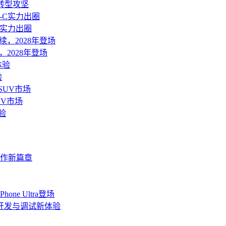
转型攻坚
C实力出圈
2028年登场
验
UV市场
协作新篇章
ne Ultra登场
端开发与调试新体验