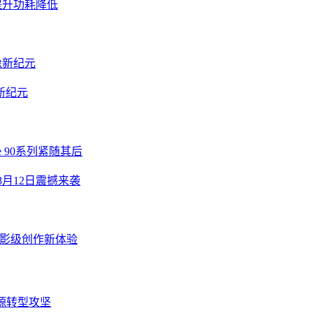
度提升功耗降低
像新纪元
新纪元
e 90系列紧随其后
8月12日震撼来袭
机电影级创作新体验