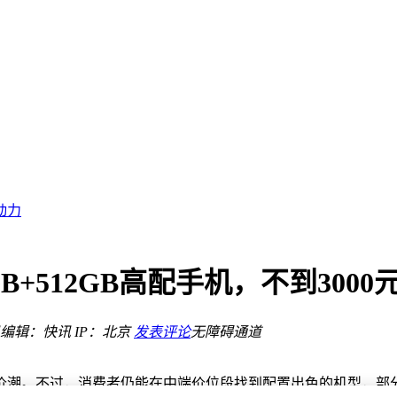
e 90系列紧随其后
时
新需求
亮相并开启预订
动力
度提升功耗降低
像新纪元
+512GB高配手机，不到3000
新纪元
编辑：快讯
IP：北京
发表评论
无障碍通道
e 90系列紧随其后
时
潮。不过，消费者仍能在中端价位段找到配置出色的机型，部分16