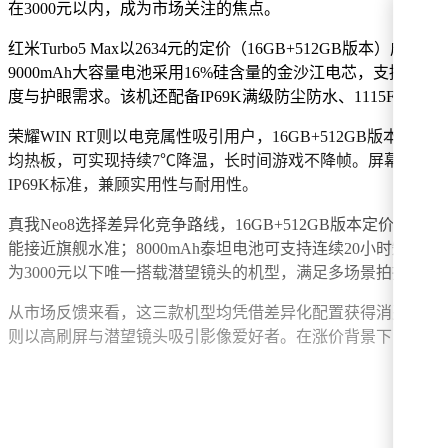
在3000元以内，成为市场关注的焦点。
红米Turbo5 Max以2634元的定价（16GB+512GB
9000mAh大容量电池采用16%硅含量的金沙江电芯，支持1600
度与护眼需求。该机还配备IP69K满级防尘防水、1115F对
荣耀WIN RT则以电竞属性吸引用户，16GB+512GB版本售
均热板，可实现持续7℃降温，长时间游戏不降帧。屏幕采用6.8
IP69K标准，兼顾实用性与耐用性。
真我Neo8选择差异化竞争路线，16GB+512GB版本定价289
能接近旗舰水准；8000mAh泰坦电池可支持连续20小时短视频
为3000元以下唯一搭载潜望镜头的机型，满足多场景拍摄需求
从市场反馈来看，这三款机型均凭借差异化配置获得消费者认可。红
则以高刷屏与潜望镜头吸引影像爱好者。在涨价背景下，中端机