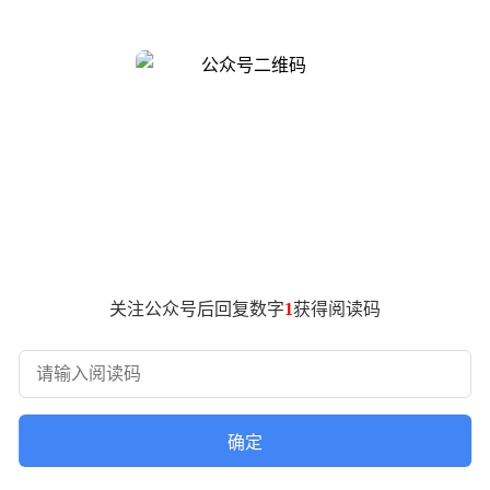
版本）成为性价比标杆。尽管较首发价上涨255元，但其配置依然领先同
次循环后仍保持80%以上健康度；屏幕方面采用6.83英寸LTPS OL
称双扬声器及澎湃T1S信号增强芯片，网络稳定性显著提升。
价2999元。其核心优势在于10000mAh青海湖电池与散热风扇的组
3英寸1.5K天马屏，刷新率高达185Hz，并搭载C1+射频增
9元。其屏幕采用三星LTPS直屏，支持165Hz刷新率与3800H
播放或7小时《王者荣耀》游戏。影像系统方面，该机配备5000万像
。
关注公众号后回复数字
1
获得阅读码
米Turbo5 Max以超长续航与全能配置覆盖大众需求；荣耀W
型通过堆料创新实现“越级体验”，为消费者提供了更多高性价
确定