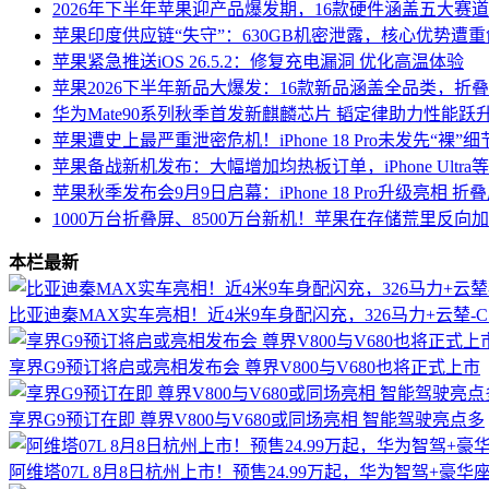
2026年下半年苹果迎产品爆发期，16款硬件涵盖五大赛
苹果印度供应链“失守”：630GB机密泄露，核心优势遭重
苹果紧急推送iOS 26.5.2：修复充电漏洞 优化高温体验
苹果2026下半年新品大爆发：16款新品涵盖全品类，折叠iPho
华为Mate90系列秋季首发新麒麟芯片 韬定律助力性能跃
苹果遭史上最严重泄密危机！iPhone 18 Pro未发先“裸”
苹果备战新机发布：大幅增加均热板订单，iPhone Ultr
苹果秋季发布会9月9日启幕：iPhone 18 Pro升级亮相 折叠
1000万台折叠屏、8500万台新机！苹果在存储荒里反向
本栏最新
比亚迪秦MAX实车亮相！近4米9车身配闪充，326马力+云辇-
享界G9预订将启或亮相发布会 尊界V800与V680也将正式上市
享界G9预订在即 尊界V800与V680或同场亮相 智能驾驶亮点多
阿维塔07L 8月8日杭州上市！预售24.99万起，华为智驾+豪华