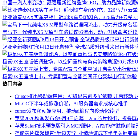
中国一汽人事变动：聂强履新红旗品牌CEO，助力品牌新能源
比亚迪秦MAX实车亮相！近4米9车身配闪充，326马力+云辇-
宝马下一代纯电X5 M原型车路试谍照流出，动力升级命名延续，
起亚全新赛图斯8月13日开启预售 全球品质升级带来出行新体
极氪9X五座版低调登场，以空间重构与务实策略角逐50万级S
极氪9X五座版上市，专属配置与全能空间开启豪华出行新体验
热门内容
Cursor推出移动端应用：AI编码告别多屏依赖 开启移动
MLCC下半年或掀涨价潮，AI服务器需求成核心推手
cursor发布移动端应用，推动ai编程向移动化转型
苹果2026秋季发布会9月9日启幕：2nm芯片领衔，折叠屏iPho
苹果Safari技术预览版引入MCP服务，AI智能体赋能前
存储芯片撑起标普“半边天”？业绩验证成下半年关键变量