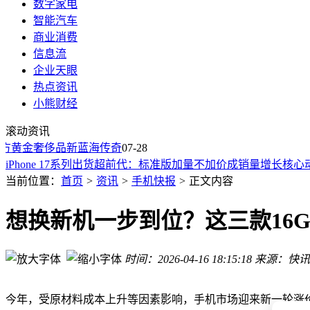
数字家电
智能汽车
商业消费
信息流
企业天眼
热点资讯
华为9月发布会重磅来袭！Mate XT2三折叠手机率先亮相，Mat
小熊财经
从46万到16.98万：路虎降价背后，中国新能源定价权换手进行
滚动资讯
得物上线租赁服务：超百品类入驻，满足灵活消费与产品体验
黄金奢侈品新蓝海传奇
8月5日尊界时代发布会上，鸿蒙智行首款硬派SUV享界G9将
07-28
iPhone 17系列出货超前代：标准版加量不加价成销量增长核心
SK海力士2026年下半年量产LPDDR6：10nm级工艺助力 速
当前位置：
首页
>
资讯
>
手机快报
>
正文内容
新型蓝牙安全漏洞曝光：超200万辆汽车面临无接触解锁风险
荣耀Robot Phone携100余项专利亮相，软硬件革新开启移动影
想换新机一步到位？这三款16GB
荣耀影像新征程：今年稳居第一梯队，2027年或开启影像技术
沃尔沃中国借力吉利谋转型，首款D级豪车挑战尊界S800格局
时间：2026-04-16 18:15:18
来源：快讯
华为9月发布会重磅来袭！Mate XT2三折叠手机率先亮相，Mat
从46万到16.98万：路虎降价背后，中国新能源定价权换手进行
今年，受原材料成本上升等因素影响，手机市场迎来新一轮涨价