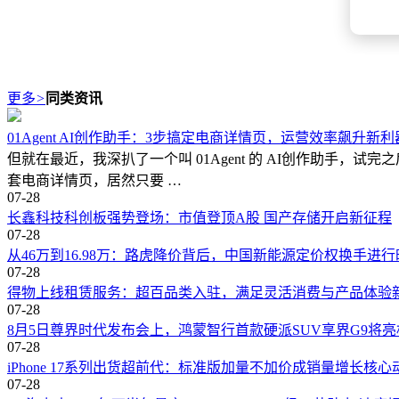
更多
>
同类资讯
01Agent AI创作助手：3步搞定电商详情页，运营效率飙升新利
但就在最近，我深扒了一个叫 01Agent 的 AI创作助手
套电商详情页，居然只要 …
07-28
长鑫科技科创板强势登场：市值登顶A股 国产存储开启新征程
07-28
从46万到16.98万：路虎降价背后，中国新能源定价权换手进行
07-28
得物上线租赁服务：超百品类入驻，满足灵活消费与产品体验
07-28
8月5日尊界时代发布会上，鸿蒙智行首款硬派SUV享界G9将
07-28
iPhone 17系列出货超前代：标准版加量不加价成销量增长核心
07-28