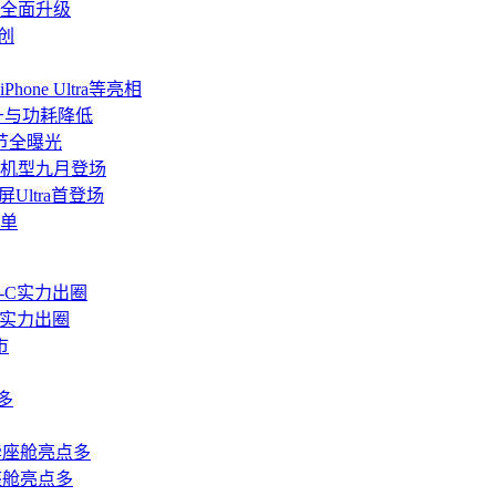
道全面升级
创
ne Ultra等亮相
升与功耗降低
细节全曝光
a等机型九月登场
屏Ultra首登场
加单
C实力出圈
座舱亮点多