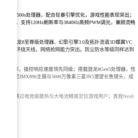
级：搭载天玑9500s处理器，配合狂暴引擎优化，游戏性能表现突出；
ED直屏，支持120Hz刷新率与3840Hz高频PWM调光，兼顾流畅
合，配合骁龙8至尊版处理器、幻影引擎3.0及拓扑流道3D蝶翼VC
强芯片与24根环绕天线，网络抢网能力突出。防尘防水等级同样达到
z瞬时触控采样率，操控响应速度领先同级；搭载骁龙8Gen5处理器，性
素索尼IMX896主摄与5000万像素三星JN5潜望长焦镜头，成
IN RT通过电竞级散热与大电池精准定位游戏用户；真我Neo8
比选择。