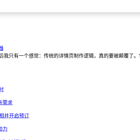
器
，试完之后我只有一个感觉：传统的详情页制作逻辑，真的要被颠覆
时
新需求
亮相并开启预订
动力