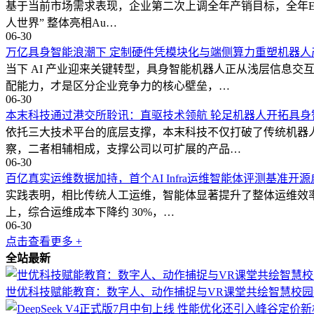
基于当前市场需求表现，企业第二次上调全年产销目标，全年EAI
人世界” 整体亮相Au…
06-30
万亿具身智能浪潮下 定制硬件凭模块化与端侧算力重塑机器人
当下 AI 产业迎来关键转型，具身智能机器人正从浅层信息
配能力，才是区分企业竞争力的核心壁垒，…
06-30
本末科技通过港交所聆讯：直驱技术领航 轮足机器人开拓具身
依托三大技术平台的底层支撑，本末科技不仅打破了传统机器
察，二者相辅相成，支撑公司以可扩展的产品…
06-30
百亿真实运维数据加持，首个AI Infra运维智能体评测基准开源
实践表明，相比传统人工运维，智能体显著提升了整体运维效率：
上，综合运维成本下降约 30%，…
06-30
点击查看更多 +
全站最新
世优科技赋能教育：数字人、动作捕捉与VR课堂共绘智慧校园