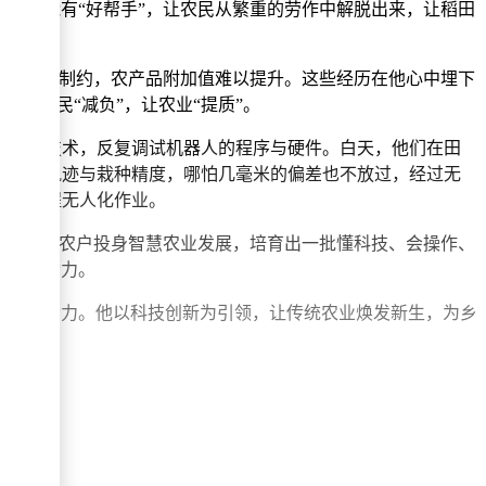
一日能有“好帮手”，让农民从繁重的劳作中解脱出来，让稻田
自然条件制约，农产品附加值难以提升。这些经历在他心中埋下
让农民“减负”，让农业“提质”。
等核心技术，反复调试机器人的程序与硬件。白天，他们在田
的行走轨迹与栽种精度，哪怕几毫米的偏差也不放过，经过无
理的全程无人化作业。
带动更多农户投身智慧农业发展，培育出一批懂科技、会操作、
入强劲动力。
的内生动力。他以科技创新为引领，让传统农业焕发新生，为乡