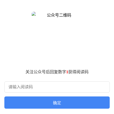
些场景深深烙印在罗山东的心中，让他萌生出一个愿望：希望有朝
会。祖辈们“面朝黄土背朝天”的劳作模式，不仅效率低下，还受
锐地察觉到智慧农业的巨大潜力，决心用科技创新为农田“赋能”，
查阅大量资料，整合AI图像解析、北斗卫星定位、激光雷达感知
的耕作需求；夜晚，他们埋首实验室，优化AI算法，调整机器人
器人。这款机器人不仅能精准解析设计图案，还能实现从插秧到管
的理念。他免费向周边农户传授机器人操作技术与智慧种植经验，
区，让智慧科技的成果惠及更多良田，为当地农业高质量发展注
关注公众号后回复数字
1
获得阅读码
用实际行动证明，智慧科技不仅能润养良田，更能激活乡村发展
身农业科技领域，用智慧与担当书写农业发展的新篇章。
确定