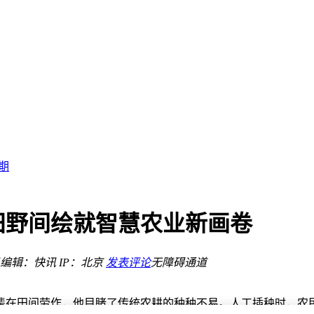
智能新路径
新图景
期
理与多元场景应用
 海外布局加速
田野间绘就智慧农业新画卷
产业新格局
智能新路径
编辑：快讯
IP：北京
发表评论
无障碍通道
新图景
辈在田间劳作，他目睹了传统农耕的种种不易。人工插秧时，农