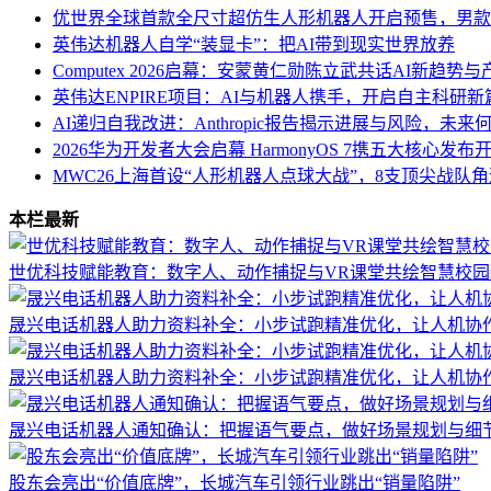
优世界全球首款全尺寸超仿生人形机器人开启预售，男款
英伟达机器人自学“装显卡”：把AI带到现实世界放养
Computex 2026启幕：安蒙黄仁勋陈立武共话AI新趋势
英伟达ENPIRE项目：AI与机器人携手，开启自主科研新
AI递归自我改进：Anthropic报告揭示进展与风险，未来
2026华为开发者大会启幕 HarmonyOS 7携五大核心发布开
MWC26上海首设“人形机器人点球大战”，8支顶尖战队
本栏最新
世优科技赋能教育：数字人、动作捕捉与VR课堂共绘智慧校园
晟兴电话机器人助力资料补全：小步试跑精准优化，让人机协
晟兴电话机器人助力资料补全：小步试跑精准优化，让人机协
晟兴电话机器人通知确认：把握语气要点，做好场景规划与细
股东会亮出“价值底牌”，长城汽车引领行业跳出“销量陷阱”