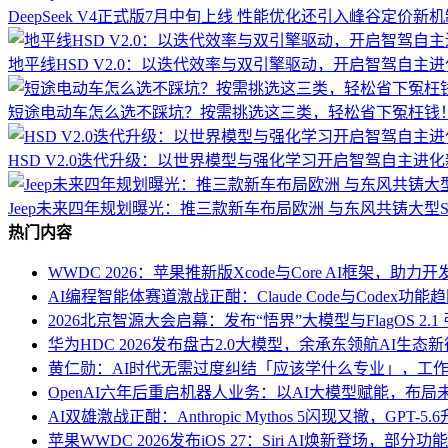
DeepSeek V4正式版7月中旬上线 性能优化还引入峰谷定价新
地平线HSD V2.0：以迭代效率与双引擎驱动，开启智驾自主
短途电动车怎么选不踩坑？按需挑选这三类，轻松省下冤枉钱
HSD V2.0迭代升级：以世界模型与强化学习开启智驾自主进
Jeep未来四年规划曝光：推三款新车布局欧洲 与东风共铸大型S
热门内容
WWDC 2026：苹果推新版Xcode与Core AI框架，助
AI编程智能体赛道激战正酣：Claude Code与Codex
2026北京智源大会启幕：发布“悟界”大模型与FlagOS 2.1
华为HDC 2026发布盘古2.0大模型，余承东领航AI生态
黄仁勋：AI时代无需过度纠结「应该学什么专业」，工作
OpenAI六年后重启机器人业务：以AI大模型赋能，布
AI双雄激战正酣：Anthropic Mythos 5闪现又撤，GPT-5
苹果WWDC 2026发布iOS 27：Siri AI焕新登场，部