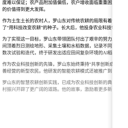
度难以保证；农产品附加值偏低，农户增收面临重重困难。这
的价值得到更大发挥。
作为土生土长的农村人，罗山东对传统农耕的局限有着切身体
了“用科技改变农耕”的种子。长大后，他投身农业科技领域，敏
为了实现这一目标，罗山东带领团队付出了艰辛的努力。他们
间顶着烈日测绘地形、采集土壤和水稻数据，记录不同环境下
数次试验和迭代，终于研发出适应田间复杂环境的AI稻田机
作为农业科技创新的先锋，罗山东始终秉持“共享创新成果”
善经营的新型农民。他研发的智能农耕模式还被推广到多个地
罗山东的智慧农耕创新实践，已成为农业科技创新的典范。他
村振兴开辟了更广阔的道路。他的故事，激励着更多新农人投