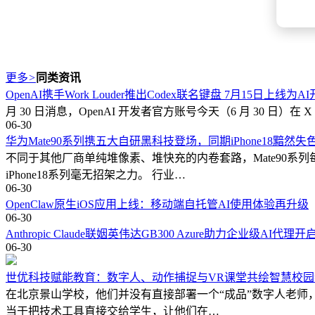
更多
>
同类资讯
OpenAI携手Work Louder推出Codex联名键盘 7月15日上线为
月 30 日消息，OpenAI 开发者官方账号今天（6 月 30 日）在 X
06-30
华为Mate90系列携五大自研黑科技登场，同期iPhone18黯然
不同于其他厂商单纯堆像素、堆快充的内卷套路，Mate90
iPhone18系列毫无招架之力。 行业…
06-30
OpenClaw原生iOS应用上线：移动端自托管AI使用体验再升级
06-30
Anthropic Claude联姻英伟达GB300 Azure助力企业级AI代理
06-30
世优科技赋能教育：数字人、动作捕捉与VR课堂共绘智慧校园
在北京景山学校，他们并没有直接部署一个“成品”数字人老师
当于把技术工具直接交给学生，让他们在…