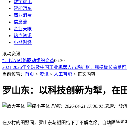
数字家电
智能汽车
商业消费
信息流
企业天眼
本末科技通过港交所聆讯：直驱技术领航 轮足机器人开拓具身
热点资讯
世优科技赋能教育：数字人、动作捕捉与VR课堂共绘智慧校园
小熊财经
OpenAI首款硬件：Codex联名键盘7月登场，助力AI开发
滚动资讯
用户Codex额度消耗速度过快 OpenAI成立“应急小组”
，以AI战略驱动组织变革
继天涯后另一“时代的眼泪”回归：西祠胡同7月1日重新上线
06-30
2021-2026年全球及中国工业机器人市场扩张，规模增长前景可
具身智能新突破！「晓途」机器狗进驻上海西岸，赋能城市治
当前位置：
首页
>
资讯
>
人工智能
>
正文内容
AGV智能机器人：多场景适配，助力各行业物流传输升级变革
贾跃亭宣布FF EAI机器人单月交付破百 全年目标提至2000台
罗山东：以科技创新为犁，在
万亿具身智能浪潮下 定制硬件凭模块化与端侧算力重塑机器人
本末科技通过港交所聆讯：直驱技术领航 轮足机器人开拓具身
时间：2026-04-21 17:36:01
来源：快讯
世优科技赋能教育：数字人、动作捕捉与VR课堂共绘智慧校园
在乡村的田野间，罗山东与稻田结下了不解之缘。自幼跟随祖