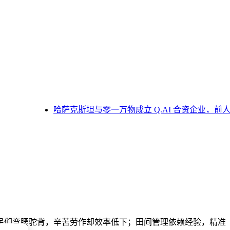
哈萨克斯坦与零一万物成立 Q.AI 合资企业，前人工智
民们弯腰驼背，辛苦劳作却效率低下；田间管理依赖经验，精准