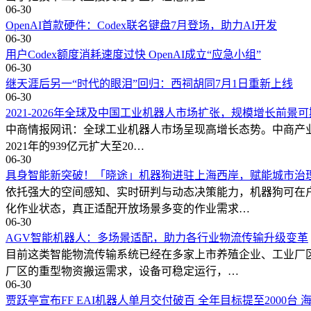
06-30
OpenAI首款硬件：Codex联名键盘7月登场，助力AI开发
06-30
用户Codex额度消耗速度过快 OpenAI成立“应急小组”
06-30
继天涯后另一“时代的眼泪”回归：西祠胡同7月1日重新上线
06-30
2021-2026年全球及中国工业机器人市场扩张，规模增长前景可
中商情报网讯：全球工业机器人市场呈现高增长态势。中商产业研
2021年的939亿元扩大至20…
06-30
具身智能新突破！「晓途」机器狗进驻上海西岸，赋能城市治
依托强大的空间感知、实时研判与动态决策能力，机器狗可在
化作业状态，真正适配开放场景多变的作业需求…
06-30
AGV智能机器人：多场景适配，助力各行业物流传输升级变革
目前这类智能物流传输系统已经在多家上市养殖企业、工业厂
厂区的重型物资搬运需求，设备可稳定运行，…
06-30
贾跃亭宣布FF EAI机器人单月交付破百 全年目标提至2000台