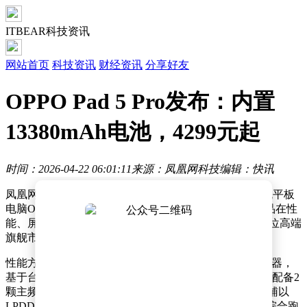
ITBEAR科技资讯
网站首页
科技资讯
财经资讯
分享好友
OPPO Pad 5 Pro发布：内置
13380mAh电池，4299元起
时间：2026-04-22 06:01:11
来源：凤凰网科技
编辑：快讯
凤凰网科技讯 4月21日，OPPO正式推出旗下新一代旗舰平板
电脑OPPO Pad 5 Pro。作为Pad 4 Pro的继任者，这款产品在性
能、屏幕、便携性和生产力体验上实现了全面跃升，定位高端
旗舰市场，起售价4299元。
性能方面，OPPO Pad 5 Pro搭载第五代骁龙8至尊版处理器，
基于台积电3nm工艺打造，采用第二代自研Oryon架构，配备2
颗主频4.32GHz的超级内核和6颗3.53GHz的性能内核。辅以
LPDDR5X内存、UFS4.1闪存及天工散热系统，安兔兔综合跑