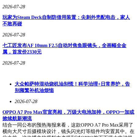
售价方面，OPPO Pad 5 Pro提供8GB+256GB、
2026-07-28
12GB+256GB、12GB+512GB、16GB+512GB四种存储规格，
8GB+256GB版售价4299元。新机将于发布会后在各渠道正式
玩家为Steam Deck自制防借用装置：尖刺外壳配电击，家人
开售。
不敢再碰
OPPO Pad 5 Pro以13.2英寸巨幕、旗舰级性能、轻薄机身和完
2026-07-28
善的配件生态，在高端安卓平板市场中树立了新的标杆，尤其
七工匠发布AF 10mm F2.5自动对焦鱼眼镜头，全画幅全金
适合对移动办公、专业创作和影音娱乐有综合需求的用户群
属，首发价2330元
体。
2026-07-28
大众帕萨特混动烧机油别慌！科学治理+日常养护，告
别频繁补机油烦恼
2026-07-28
OPPO A7 Pro Max官宣亮相，万级大电池加持，OPPO一加或
掀续航新潮流
结合一同公布的预热海报来看，这款OPPO A7 Pro Max采用了
横向大尺寸后摄模块设计，镜头闪光灯等组件均安置其中。在