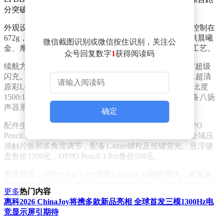
分突破447万分，为目前安卓平板最高水准。
外观设计上，OPPO Pad 5 Pro机身厚度仅5.94mm，重量控制在
672g，在13.2英寸大屏设备中实现了轻薄便携。新机提供晨曦
微信截图识别或微信按住识别，关注公
金、摩卡棕、莫奈紫三款配色，机身采用金属喷砂氧化工艺。
众号回复数字
1
获得阅读码
续航方面，该平板内置13380mAh大容量电池，支持67W超级
闪充。屏幕方面，OPPO Pad 5 Pro配备一块13.2英寸3.4K超清
原彩LCD屏，支持144Hz刷新率和1000nits峰值亮度，对比度
1500:1，并通过德国莱茵智能护眼5.0认证。音频方面配备八扬
声器系统，总音腔容积达9.68cc，支持全景空间音频。
确定
配件生态方面，OPPO Pad 5 Pro配套推出悬浮键盘和OPPO
Pencil 3 Pro手写笔。悬浮键盘采用磁吸触点连接，支持全域压
感触控板和多角度调节，配备1.4mm键程及按键背光。悬浮键
盘售价1399元，OPPO Pencil 3 Pro售价599元。
系统层面，OPPO Pad 5 Pro预装ColorOS 16操作系统，首发桌
面级自由多窗系统，支持应用窗口自由缩放、拖拽叠加和无级
更多
热门内容
缩放。深度适配PC级WPS，支持近场键鼠共享和远控电脑功
惠科2026 ChinaJoy将携多款新品亮相 全球首发三模1300Hz电
能，可远程访问Mac/Windows文件。
竞显示屏引期待