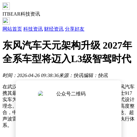
ITBEAR科技资讯
网站首页
科技资讯
财经资讯
分享好友
东风汽车天元架构升级 2027年
全系车型将迈入L3级智驾时代
时间：2026-04-26 09:38:36
来源：快讯
编辑：快讯
在武汉光谷科技会展中心举办的2026九峰山论坛上，东风汽车
携其最新研发的天元架构模型惊艳亮相。这一模型以猛士917
实车为蓝本进行缩小设计，直观展示了天元架构的集成式设计
理念。整车将电池、底座、底盘及自驾座舱等核心部件高度整
合，中央搭载自研芯片作为“智驾大脑”，配合毫米波雷达、超
声波雷达及外置激光雷达，构建了一个全方位的感知与执行体
系。