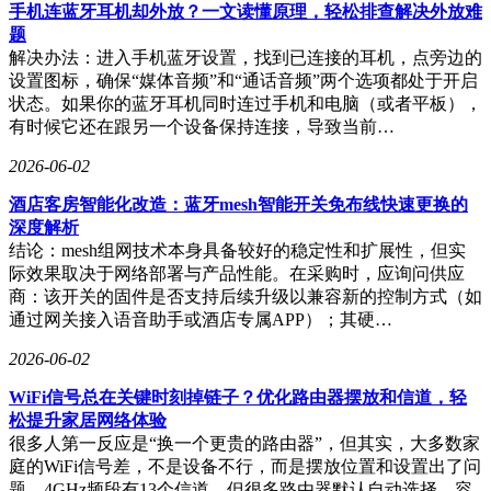
手机连蓝牙耳机却外放？一文读懂原理，轻松排查解决外放难
题
解决办法：进入手机蓝牙设置，找到已连接的耳机，点旁边的
设置图标，确保“媒体音频”和“通话音频”两个选项都处于开启
状态。如果你的蓝牙耳机同时连过手机和电脑（或者平板），
有时候它还在跟另一个设备保持连接，导致当前…
2026-06-02
酒店客房智能化改造：蓝牙mesh智能开关免布线快速更换的
深度解析
结论：mesh组网技术本身具备较好的稳定性和扩展性，但实
际效果取决于网络部署与产品性能。在采购时，应询问供应
商：该开关的固件是否支持后续升级以兼容新的控制方式（如
通过网关接入语音助手或酒店专属APP）；其硬…
2026-06-02
WiFi信号总在关键时刻掉链子？优化路由器摆放和信道，轻
松提升家居网络体验
很多人第一反应是“换一个更贵的路由器”，但其实，大多数家
庭的WiFi信号差，不是设备不行，而是摆放位置和设置出了问
题。4GHz频段有13个信道，但很多路由器默认自动选择，容