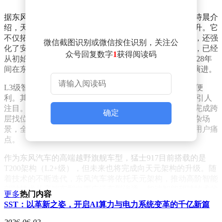
据东风汽车集团研发总院的智能驾驶软件开发工程师胡诗晨介
绍，天元架构相较于传统车型，在集成度上有了显著提升。它
不仅拓展了用户场景的定义能力，加快了系统响应速度，还强
微信截图识别或微信按住识别，关注公
化了安全性能。该架构基于华为乾崑智驾基础进行迭代，已经
众号回复数字
1
获得阅读码
从初始的L2级别升级至当前的L3级，并计划在2027至2028年
间在东风全系车型中普及，未来还将向L3+、L4级持续演进。
L3级智能辅助驾驶技术的实现，为城市驾驶带来了诸多便
利。其中，城市NOA导航辅助驾驶和代客泊车功能尤为引人
注目。代客泊车功能支持手机远程操作，车辆能够自主完成跨
确定
层找位、会车避让、狭窄车位停泊以及断头路倒车等复杂场
景，全程无需人工介入，有效解决了停车难、车位窄等用户痛
点。
作为东风汽车的高端越野旗舰车型，猛士917目前搭载的是
T200架构（L2+级），但未来也将完成向天元架构的升级。随
着技术的不断迭代，东风汽车将依托天元架构，推动高阶智能
驾驶技术从高端车型向更广泛车型渗透，加速智能驾驶技术的
更多
热门内容
规模化普及进程。
SST：以革新之姿，开启AI算力与电力系统变革的千亿新篇