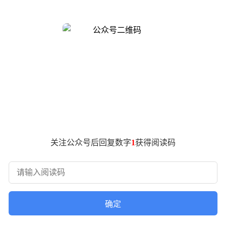
企业形成完整产业链，覆盖从原料供应到物流配送的全环节，成
开发强度超40%的地区不同，三水土地开发强度仅29.6%，可
展4200亩产业空间，年内整备土地1270亩，为产业升级预留充
化工产业基地，吸引总投资238亿元的宁德邦普新材料项目落地
19年保持人口净流入，2024年常住人口达88.91万人。
水，专注风味研究和酿造工艺创新；水都产业园拥有21条无菌
合；精酿赛道中，嘉士伯三水基地主打中高端产品，猫员外啤酒年
域，产品广泛应用于高铁、航空航天、新能源汽车等高端领域。
改造和营销创新实现突围。
关注公众号后回复数字
1
获得阅读码
回收，处理全国三分之一退役新能源汽车电池；粤海信研发的龙勃
于战新领域。
现备案、申报一天办结，嘉士伯项目从动工到投产仅用一年半。水
，蒸汽价格下降降低用汽成本1800万元，组建超百人代办专班实现
确定
门赛道，而是立足制造业优势，在细分领域深耕细作。从健力宝