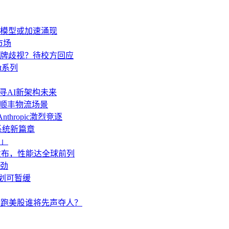
生模型或加速涌现
市场
牌歧视？待校方回应
t系列
AI探寻AI新架构未来
”顺丰物流场景
thropic激烈竞逐
操作系统新篇章
」
o发布，性能达全球前列
劲
计划可暂缓
pic抢跑美股谁将先声夺人？