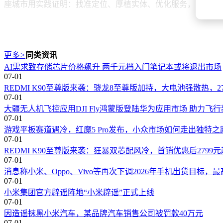
座城市用实践证明：找准定位、厚植实体、优化服务，同样能
更多
>
同类资讯
AI需求致存储芯片价格飙升 两千元档入门笔记本或将退出市场
07-01
REDMI K90至尊版来袭：骁龙8至尊版加持，大电池强散热，2
07-01
大疆无人机飞控应用DJI Fly鸿蒙版登陆华为应用市场 助力飞
07-01
游戏平板赛道遇冷，红魔5 Pro发布，小众市场如何走出独特之
07-01
REDMI K90至尊版来袭：狂暴双芯配风冷，首销优惠后2799
07-01
消息称小米、Oppo、Vivo等再次下调2026年手机出货目标，最
07-01
小米集团官方辟谣阵地“小米辟谣”正式上线
07-01
因造谣抹黑小米汽车，某品牌汽车销售公司被罚款40万元
07-01