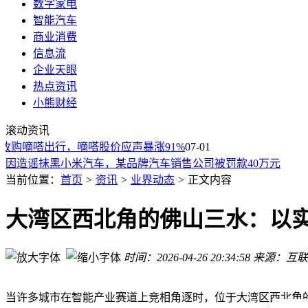
数字家电
智能汽车
商业消费
信息流
企业天眼
热点资讯
小熊财经
小米公司发言人：某品牌汽车销售公司因造谣小米被行政处罚4
消息称小米、Oppo、Vivo等再次下调2026年手机出货目标，最
滚动资讯
小米集团官方辟谣阵地“小米辟谣”正式上线
收购嘀嗒出行，嘀嗒股价应声暴涨91%
07-01
因造谣抹黑小米汽车，某品牌汽车销售公司被罚款40万元
道格S300 Pro来袭：大电池强性能四摄全，LCD党新选择但价
当前位置：
首页
>
资讯
>
业界动态
>
正文内容
小米辟谣账号正式上线 携手法务部共筑清朗网络与品牌权益防
联想摩托罗拉发布moto tag 2蓝牙追踪器，续航超500天还新增moto b
大湾区西北角的佛山三水：以实
石头科技新专利落地！新型扫地机器人干湿垃圾同清，开启全
石头科技新型扫地机器人专利落地，干湿垃圾同扫，清洁效率
石头科技再获突破！新专利扫地机器人干湿垃圾同步处理，引
时间：2026-04-26 20:34:58
来源：互联
小米公司发言人：某品牌汽车销售公司因造谣小米被行政处罚4
消息称小米、Oppo、Vivo等再次下调2026年手机出货目标，最
当许多城市在智能产业赛道上竞相角逐时，位于大湾区西北角