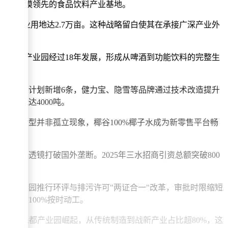
为华南规模领先的食品饮料产业基地。
供出让产业用地达2.7万亩。这种战略留白使其在承接广深产业外
足空间。
；水都产业园经过18年发展，形成从啤酒到功能饮料的完整生
生产线，计划新增6条，健力宝、隐雪等品牌通过技术改造提升
产能达4000吨。
这种转型并非孤立现象，椰谷100%椰子水成为新零售平台畅
天线透镜打破国外垄断。2025年三水招商引资总额突破800
都产业园推行环评与排污许可"两证合一"改革，审批时限缩短
重大项目100%按时动工。
诞生到水都产业园崛起，从传统制造到战新产业占比超80%，这