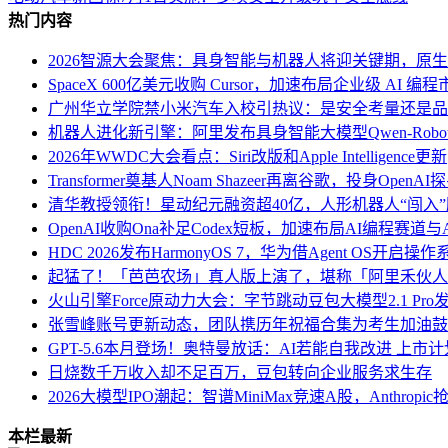
热门内容
2026智源大会聚焦：具身智能与机器人将迎关键期，原
SpaceX 600亿美元收购 Cursor，加速布局企业级 AI 编程
广州华立学院禁小米汽车入校引热议：是安全考量还是品
机器人进化新引擎：阿里发布具身智能大模型Qwen-Robo
2026年WWDC大会看点：Siri改版和Apple Intelligence更新
Transformer奠基人Noam Shazeer再离谷歌，投身Open
清华教授领衔！星动纪元融资超40亿，人形机器人“闯入
OpenAI收购Ona补足Codex短板，加速布局AI编程赛道与An
HDC 2026发布HarmonyOS 7，华为借Agent OS开启
起猛了！「芭芭农场」真人版上演了，堪称「阿里禾伙人
火山引擎Force原动力大会：字节跳动豆包大模型2.1 Pr
张雪峰账号更新动态，团队携历年祝福合集为考生加油鼓
GPT-5.6本月登场！奥特曼放话：AI若能自我改进 上市
日烧数千万收入却不足百万，豆包转向企业服务求生存
2026大模型IPO潮起：智谱MiniMax竞速A股，Anthro
本栏最新