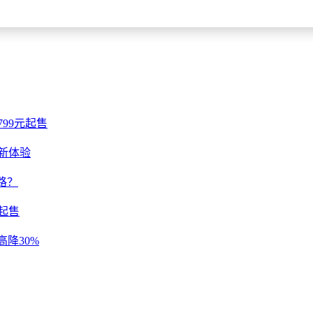
在区域竞争中脱颖而出。
799元起售
行新体验
路？
元起售
高降30%