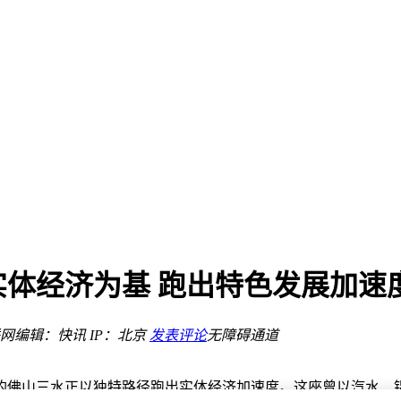
0万元
高降30%
格劝退？
线
uds 2 plus新配色
体经济为基 跑出特色发展加速
场景清洁新篇
大提升
领清洁新潮流
网
编辑：快讯
IP：北京
发表评论
无障碍通道
0万元
高降30%
的佛山三水正以独特路径跑出实体经济加速度。这座曾以汽水、