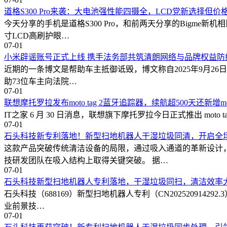
道格S300 Pro来袭：大电池强性能四摄全，LCD党新选择但价
今天分享的手机是道格S300 Pro，和前两天分享的Bigme新
寸LCD高刷护眼…
07-01
小米辟谣账号正式上线 携手法务部共筑清朗网络与品牌权益防
近期的一条博文是帮助车主抵御诋毁，博文称自2025年9月26日
助73位车主向法院…
07-01
联想摩托罗拉发布moto tag 2蓝牙追踪器，续航超500天还新增moto b
IT之家 6 月 30 日消息，联想旗下摩托罗拉今日正式推出 moto ta
07-01
石头科技新专利落地！新型扫地机器人干湿垃圾同清，开启全
这款产品突破传统清洁设备的局限，通过吸入通道的革新设计
技研发团队在吸入结构上取得关键突破。 据…
07-01
石头科技新型扫地机器人专利落地，干湿垃圾同扫，清洁效率
石头科技（688169）新型扫地机器人专利（CN20252091
业前景技…
07-01