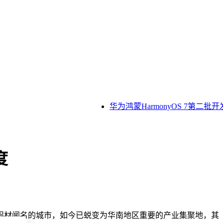
华为鸿蒙HarmonyOS 7第二批
度
铝材闻名的城市，如今已蜕变为华南地区重要的产业集聚地，其