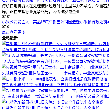
石头科技再获突破！新专利扫地机器人干湿垃圾同步处理，引
传统扫地机器人在处理液体垃圾时往往显得力不从心，然而石
局，正在重塑行业竞争格局，为传统家电企业…
07-01
小米公司发言人：某品牌汽车销售公司因造谣小米被行政处罚4
07-01
点击查看更多 +
全站最新
苹果奥迪前设计师联手打造：NASA月球车灵感加持，17万起
“无人网约车是骗局”等言论引纠纷，一传媒公司侵权被判赔偿
央视荧屏“双星”董倩与王世林：二十余载相守，事业家庭双轨
雷军谈小米SU7 Ultra纽北表现：立志打造比肩保时捷特斯拉
7月车市盛宴来袭！7款重磅新车扎堆上市，购车前必看这份清
电动汽车新国标7月1日实施：多项安全升级筑牢安全底线