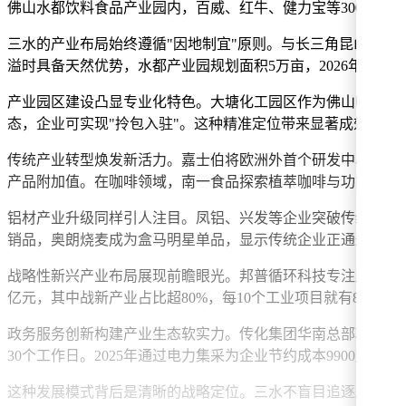
佛山水都饮料食品产业园内，百威、红牛、健力宝等300余家
三水的产业布局始终遵循"因地制宜"原则。与长三角昆山等土地
溢时具备天然优势，水都产业园规划面积5万亩，2026年还将拓
产业园区建设凸显专业化特色。大塘化工园区作为佛山唯一省级
态，企业可实现"拎包入驻"。这种精准定位带来显著成效，三水连续
传统产业转型焕发新活力。嘉士伯将欧洲外首个研发中心设在三
产品附加值。在咖啡领域，南一食品探索植萃咖啡与功能成分结
铝材产业升级同样引人注目。凤铝、兴发等企业突破传统门窗领
销品，奥朗烧麦成为盒马明星单品，显示传统企业正通过技术
战略性新兴产业布局展现前瞻眼光。邦普循环科技专注废旧电池
亿元，其中战新产业占比超80%，每10个工业项目就有8个属
政务服务创新构建产业生态软实力。传化集团华南总部项目实
30个工作日。2025年通过电力集采为企业节约成本9900万元
这种发展模式背后是清晰的战略定位。三水不盲目追逐AI等热