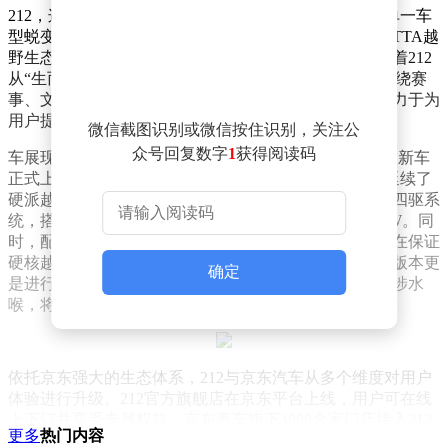
212，这个拥有六十年历史的国民越野品牌，已成功从单一车
型蜕变为独立越野品牌。此次车展上，212全球首发METTA越
野生态系列，这是品牌发展历程中的重要里程碑，意味着212
从“生而越野”迈向“不止越野”的新境界。METTA系列围绕赛
事、文旅、营地精心打造线上线下一体化生态闭环，致力于为
用户提供覆盖全场景的越野体验。
微信截图识别或微信按住识别，关注公
众号回复数字
1
获得阅读码
车展现场，212 T01 METTA与T01 METTA巴丹吉林两款新车
正式上市，指导价分别为18.99万元和21.99万元。新车延续了
硬派越野的基因，采用前后整体硬桥、大梁底盘与分时四驱系
统，搭载2.0T + 采埃孚8AT动力总成，最大功率达185kW。同
时，配备蠕行模式、坦克掉头、底盘透视等丰富配置，在保证
硬核越野性能的同时，兼顾了驾乘的舒适性。巴丹吉林版本更
确定
是进行了升级，配备氮气减震、33英寸全地形胎与高位涉水
喉，将极限越野能力提升到新的高度。
依托京东强大的生态体系，212与京东汽车从多个维度对用户
体验进行升级。212官方旗舰店在京东平台上线，用户可在线
上下订并享受专属权益；京东养车旗下4000余家门店接入212
更多
热门内容
的服务体系，让车辆的维修保养更加便捷；越野套件、户外装