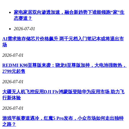
备等商品实现一站式选购，全面覆盖买车、养车、用车的全周
期。
家电家居双向渗透加速，融合新趋势下谁能领跑“家”生
态赛道？
METTA系列还推出“旅行家”与“俱乐部”两大生态板块。通过
联合文旅与越野社群，打造专业的穿越路线，拓展露营、社交
2026-07-01
等生活化空间，降低越野门槛，积极践行“越野平权”理念。未
来，212还将陆续推出Performance性能系列与Classic高定系
AI需求致存储芯片价格飙升 两千元档入门笔记本或将退出市
列，进一步完善METTA产品矩阵，满足不同用户群体的多样
场
化需求。
2026-07-01
REDMI K90至尊版来袭：骁龙8至尊版加持，大电池强散热，
2799元起售
2026-07-01
大疆无人机飞控应用DJI Fly鸿蒙版登陆华为应用市场 助力飞
行新体验
2026-07-01
游戏平板赛道遇冷，红魔5 Pro发布，小众市场如何走出独特
之路？