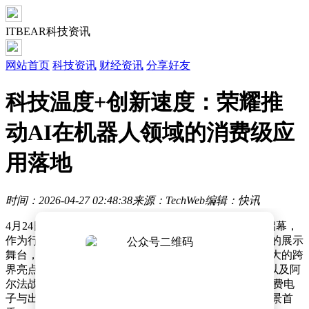
ITBEAR科技资讯
网站首页
科技资讯
财经资讯
分享好友
科技温度+创新速度：荣耀推
动AI在机器人领域的消费级应
用落地
时间：2026-04-27 02:48:38
来源：TechWeb
编辑：快讯
4月24日，2026（第十九届）北京国际汽车展览会盛大启幕，
作为行业年度重磅盛会，这场展会不仅是汽车产业创新的展示
舞台，更成为跨领域科技融合的前沿阵地。本次展会最大的跨
界亮点之一，便是荣耀携人形机器人“闪电”“元气仔”，以及阿
尔法战略落地首个新物种Robot Phone集体亮相，打破消费电
子与出行科技的行业边界，上演一场AI全场景生态的实景首