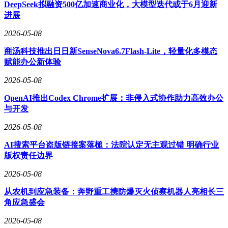
DeepSeek拟融资500亿加速商业化，大模型迭代或于6月迎新
略蓝图落地生根的实体成果，标志着荣耀的AI生态已从理念
进展
探索阶段，迈入可触摸、可体验、可应用的消费级落地新阶
段。
2026-05-08
值得关注的是，在2026亦庄半程马拉松赛事中，荣耀机器人已
商汤科技推出日日新SenseNova6.7Flash-Lite，轻量化多模态
率先完成实景试炼，在复杂户外场景中展现出稳定的环境感
赋能办公新体验
知、路径规划与智能交互能力。这一实战落地充分证明，荣耀
布局机器人赛道绝非单纯技术炫技，而是基于人本需求的前瞻
2026-05-08
性深耕。
OpenAI推出Codex Chrome扩展：非侵入式协作助力高效办公
与开发
从户外赛事实景适配到车展沉浸式场景展示，荣耀用扎实的落
地成果，诠释了“敢想、敢做、敢不同”的核心品牌精神，在AI
2026-05-08
机器人赛道快速实现技术突破与场景落地，展现出强劲的技术
迭代速度与创新实力。
AI搜索平台盗版链接案落槌：法院认定无主观过错 明确行业
版权责任边界
坚持技术速度与落地温度并重发展 主动拥抱产业融合浪潮
2026-05-08
在技术研发与生态布局中，荣耀秉承AHI增强人类智能理念，
打破传统AI只重算力、缺乏共情的短板，推动AI从单纯的“执
从农机到应急装备：奔野重工携防爆灭火侦察机器人亮相长三
行指令”升级为“感知冷暖”，实现智能IQ与生命EQ的双重跃
角应急盛会
升。
2026-05-08