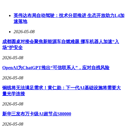
对荣耀而言，技术迭代从来不是最终目的，以人为本才是AI
发展的核心内核，所有技术创新都是服务于人、赋能生活的工
具。
英伟达布局自动驾驶：技术分层推进 生态开放助力L4加
速落地
此次亮相的Robot Phone作为阿尔法战略首个新物种产品，重
构了传统智能终端形态，打通了手机智能与机器人智能的协同
2026-05-08
壁垒，实现个人智能、全局智能与边端智能的深度联动。
而“闪电”“元气仔”人形机器人，则进一步拓宽了AI终端的场景
成都圆桌对接会聚焦新能源车自燃难题 挪车机器人加速“入
边界，让智能服务从手持终端延伸至立体空间，覆盖日常陪
场”护安全
伴、场景服务、智能交互等多元消费级场景。
2026-05-08
两款机器人既展现了荣耀优秀的AI算法、空间感知与运动控
OpenAI为ChatGPT推出“可信联系人”，应对自残风险
制技术，也传递出科技温柔治愈的人文温度，让大众真切感受
到AI服务生活的无限可能。
2026-05-08
纵观行业发展，AI技术正从单点创新走向全场景渗透，消费
铜线将无法满足需求！黄仁勋：下一代AI基础设施将需要大
电子与出行、智能服务产业的融合已成必然趋势。北京车展作
量光学连接
为跨产业融合的核心平台，汇聚了汽车、智能硬件、人工智能
2026-05-08
等多领域创新力量。
新华三发布万卡级AI超节点S80000
荣耀此次参展，正是主动拥抱产业融合浪潮，以自身AI终端
生态优势，为智能出行、空间智能领域注入全新活力，加速推
2026-05-08
动机器人产业从行业级应用向消费级场景普及，让AHI人本智