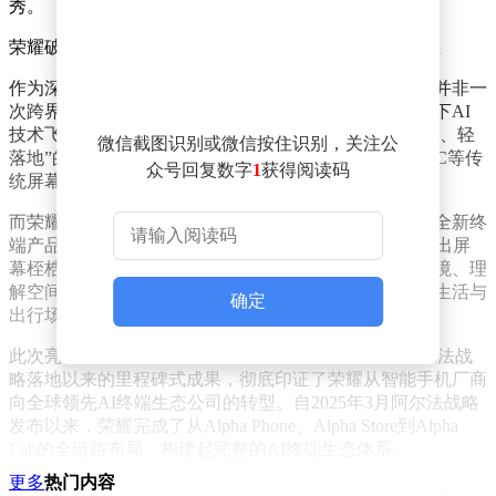
秀。
荣耀破局AI单项能力发展桎梏 搭建完整AI终端生态体系
作为深耕消费电子多年的科技品牌，荣耀此次登陆车展并非一
次跨界噱头式亮相，而是品牌战略升级的具象落地。当下AI
技术飞速迭代，行业普遍陷入“重算力、轻体验”“重迭代、轻
微信截图识别或微信按住识别，关注公
落地”的内卷困境，多数品牌的AI能力仍局限于手机、PC等传
众号回复数字
1
获得阅读码
统屏幕终端。
而荣耀选择车展这一沉浸式物理场景集中展示机器人与全新终
端产品，核心初衷正是让大众直观看见：AI正在彻底走出屏
幕桎梏，从虚拟算力转化为真实场景能力，具备感知环境、理
解空间、自主行动的全维度智能，真正融入人们的现实生活与
确定
出行场景。
此次亮相的两款机器人产品与Robot Phone，是荣耀阿尔法战
略落地以来的里程碑式成果，彻底印证了荣耀从智能手机厂商
向全球领先AI终端生态公司的转型。自2025年3月阿尔法战略
发布以来，荣耀完成了从Alpha Phone、Alpha Store到Alpha
Lab的全链路布局，构建起完整的AI终端生态体系。
更多
热门内容
此次亮相的全新产品矩阵，不再是概念化的技术演示，而是战