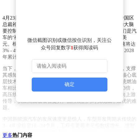
4月23日，在中国愿景发布会上，维智捷全球副总裁兼中国区
总裁祁松用形象的比喻阐述了公司的核心业务：“我们的大脑
要控制一举一动，需要复杂的神经系统。简单来说，我们是汽
车的‘神经系统’。”2025年，维智捷全球销售额达到88亿美
微信截图识别或微信按住识别，关注公
元。根据规划，2025 - 2028年，其全球收入复合年均增速将达
众号回复数字
1
获得阅读码
3% - 4%，EBITDA利润率累计提升约200个基点，2026 - 2028
年累计自由现金流约10亿美元。
当下，汽车正从单纯的交通工具进化为“移动智能终端”，支撑
其感知、决策、执行的电气架构成为决定整车竞争力的核心底
层技术之一，这也给行业带来了前所未有的挑战。与传统燃油
确定
车相比，纯电动汽车的电气架构单车价值量大幅提升2 - 3倍，
高压线束占比接近30%。然而，整车市场的价格战持续向上游
传导，供应商面临着在提升产品性能的同时实现成本最优的难
题。
中国新能源汽车的发展速度更是惊人，车型开发周期从传统的
3 - 4年缩短至18 - 24个月，工程变更频率呈指数级增长。维智
捷亚太区工程总监顾昕给出了一个具体数据：“我们每年要面
更多
热门内容
对24000个以上的工程更改，这是线束行业最大的挑战。”传统