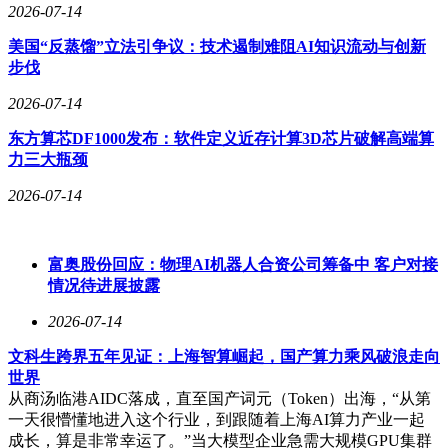
2026-07-14
构开发的全流程自动化，将绘图时间缩短50%。在此基础上推
出的工程AI智能体，能够自动完成多格式图纸转换与智能变
美国“反蒸馏”立法引争议：技术遏制难阻AI知识流动与创新
更，CHS、E3等专业软件图纸的数据转换率达到100%，图纸
步伐
变更工作量减少18%。维智捷亚太区自动化信息技术部总监胡
中瑞透露了自研数字化的底层逻辑：“八年间我们开发了上百
2026-07-14
款生产、运营相关的软件……只有自己写的代码才最懂我们自
东方算芯DF1000发布：软件定义近存计算3D芯片破解高端算
己的设备、自己的工艺、自己的痛点。”更重要的是，这套自
力三大瓶颈
研系统积累了海量一线数据，为AI训练提供了基础。
2026-07-14
新能源汽车的续航与成本压力，对电气架构的轻量化提出了极
高要求，维智捷在材料创新方面成果显著。顾昕分享了一个案
例，某款最近上市的车型，经维智捷专家团队对架构和3D布
富奥股份回应：物理AI机器人合资公司筹备中 客户对接
线优化后，“回路数量减少21%，回路长度减少10%，线束重
情况待进展披露
量减轻16%，焊点数量大幅减少了81%”。在导线材料方面，
维智捷的0.22mm²铜包钢导线可替代传统0.35mm²铜导线，减
2026-07-14
重30%、降铜73%，荣获第十届铃轩奖材料类金奖并实现量
产；0.75mm²铜包铝导线减重35%、降铜76%，解决了铝导线
文科生跨界五年见证：上海智算崛起，国产算力乘风破浪走向
需要特殊端子与压接工艺的行业痛点；柔性扁平导线（FFC）
世界
可节省60%的车内空间。
从商汤临港AIDC落成，直至国产词元（Token）出海，“从第
一天很懵懂地进入这个行业，到跟随着上海AI算力产业一起
独立上市后的维智捷，正将汽车领域积累的核心技术能力向更
成长，算是非常幸运了。”当大模型企业急需大规模GPU集群