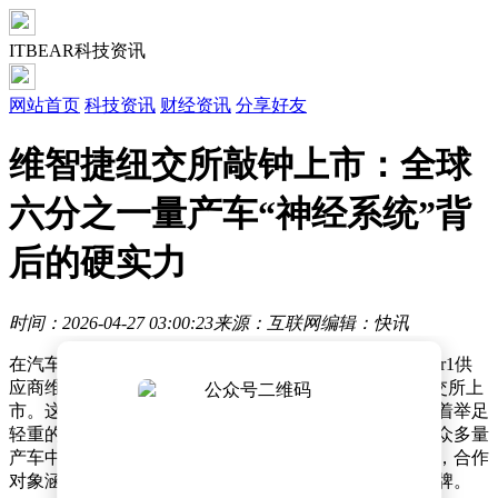
ITBEAR科技资讯
网站首页
科技资讯
财经资讯
分享好友
维智捷纽交所敲钟上市：全球
六分之一量产车“神经系统”背
后的硬实力
时间：2026-04-27 03:00:23
来源：互联网
编辑：快讯
在汽车产业深度变革的浪潮中，一家长期低调的汽车Tier1供
应商维智捷（Versigent）迎来了高光时刻——成功在纽交所上
市。这家企业虽不为普通消费者熟知，却在汽车行业有着举足
轻重的地位，其生产的线束和电气架构已广泛嵌入全球众多量
产车中，每六辆量产车里就有一辆使用了维智捷的产品，合作
对象涵盖大众、丰田等传统巨头以及国内新势力头部品牌。