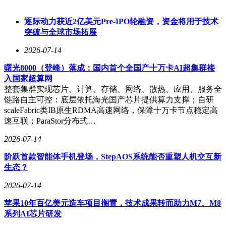
的“按图生产”模式已无法满足市场需求，供应商必须具备从早
期设计到批量交付的全流程快速响应能力。随着中国车企加速
逐际动力获近2亿美元Pre-IPO轮融资，资金将用于技术
出海，供应链的全球化能力成为核心竞争力，但不同区域的法
突破与全球市场拓展
规标准、市场需求、供应链环境差异巨大，全球布局与本地化
2026-07-14
需求的矛盾日益凸显。
曙光8000（登峰）落成：国内首个全国产十万卡AI超集群接
这些挑战表明，行业发展逻辑发生了根本性转变，电气架构供
入国家超算网
应商不能再仅仅是零部件制造商，而要成为整车厂的“系统级
整套集群实现芯片、计算、存储、网络、散热、应用、服务全
合作伙伴”，深度参与整车架构的定义与开发。维智捷的核心
链路自主可控：底层依托海光国产芯片提供算力支撑；自研
竞争力，正是源于对全流程数智化的持续投入。
scaleFabric类IB原生RDMA高速网络，保障十万卡节点稳定高
速互联；ParaStor分布式…
在生产端，维智捷全面落地了自动化集成制造系统
（AIMS）。该系统以数字孪生与物联网技术为支撑，打通了
2026-07-14
从客户订单预测、原材料接收，到智能下线、全自动与半自动
插线总装，再到成品检验发运的生产全生命周期。AIMS实现
阶跃首款智能体手机登场，StepAOS系统能否重塑人机交互新
了质量管控节点前移与高度自动化的智能生产排序，确保全流
生态？
程精准追溯。祁松强调：“你的生产流程如果不做标准化，你
做数字化、自动化就像在沙地建高楼一样，根基是不稳
2026-07-14
的。”数据显示，AIMS系统使切线压接区换型时间节省7%，
苹果10年百亿美元造车项目搁置，技术成果转而助力M7、M8
产品质量与准时交付率均达到99.9%的行业顶尖水平。
系列AI芯片研发
在工程技术端，维智捷自研的iHarness工具套件实现了电气架