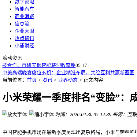
数字家电
智能汽车
商业消费
信息流
企业天眼
热点资讯
小熊财经
卢伟冰揭秘：小米未推iPhone Air形态产品原因，还谈价格与
滚动资讯
卢伟冰直播揭秘小米17 Max：四大核心配置升级，打造全能旗
技合作，自研天枢智能将迎收获期
上海布局太空算力赛道 全球首个天基光计算载荷联合研制正式
05-17
中美高端晚宴席位玄机：企业精准布局，共绘互利共赢新蓝图
小米推出电池升级服务：老机型换大电池 再战两年
当前位置：
首页
>
资讯
>
业界动态
>
正文内容
苹果首款折叠屏iPhone Ultra试产受阻：被铰链难住了
理想凭什么敢“造人”？
小米荣耀一季度排名“变脸”：
小米汽车公布YU7全新颜色火山灰
卢伟冰直播剧透小米17 Max：屏幕、影像、性能、续航四大亮
时间：2026-04-30 05:12:39
来源：互联
亚利桑那大学毕业典礼上演尴尬一幕：谷歌前CEO施密特演讲
卢伟冰揭秘：小米未推iPhone Air形态产品原因，还谈价格与
卢伟冰直播揭秘小米17 Max：四大核心配置升级，打造全能旗
中国智能手机市场在最新季度呈现出复杂格局，小米与荣耀的