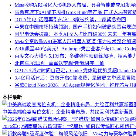
Meta收购ARI强化人形机器人布局，具身智能或成AI发
马斯克旗下xAI或下周推Grok Build等产品 正式入局智
“OTA锁电”话题再引热议：8家被约谈，2家紧急撤回
苹果在中国市场持续领跑，国产手机如何破局突围实现逆
阿里电话会披露：本季AI收入占比首破30% 未来一年有
Meta全资收购ARI进军人形机器人赛道 借力技术整合加
ARR飙至440亿美元！Anthropic凭企业客户与Claude Co
百度文心大模型5.1发布：多维弹性预训练加持，搜索能
北京车展现场：雷军送李想“听我讲完”T恤
GPT-5.5派对时间自己定，Codex凭体验优势反超Claude 
3.4亿月活背后：豆包开启C端收费，是破局之举还是冒
谷歌Cloud Next 2026：AI Agent规模化落地，推理
本栏最新
中美高端晚宴席位玄机：企业精准布局，共绘互利共赢新蓝图
2026年Q2湖南腊味市场洞察：“忆腊坊”如何以传统匠心领跑行