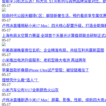
智能学习机怎么选？科大讯飞T30系列与其他品牌深度对比，
05-17
招商时代公园天樾境C区：解锁新奢生活，预约看房享专属优
05-17
卢伟冰直播揭秘小米17 Max：四大核心配置升级，打造全能旗
05-17
上海布局太空算力赛道 全球首个天基光计算载荷联合研制正式
05-17
中美高端晚宴席位玄机：企业精准布局，共绘互利共赢新蓝图
05-17
小米推出电池升级服务：老机型换大电池 再战两年
05-17
苹果首款折叠屏iPhone Ultra试产受阻：被铰链难住了
05-17
理想凭什么敢“造人”？
05-17
小米汽车公布YU7全新颜色火山灰
05-17
卢伟冰直播剧透小米17 Max：屏幕、影像、性能、续航四大亮
05-17