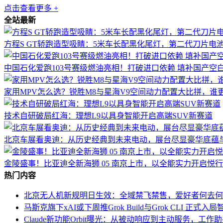
点击查看更多 +
全站最新
方程S GT轿跑造型吸睛：5米车长配黑化尾灯，第二代刀片电
中国石化爱跑103号赛级燃油亮相！打破进口依赖 填补国产空
家用MPV怎么选？锐胜M8与星海V9空间动力配置大比拼，谁
技术自研破局红海：理想L9以具身智能开启高端SUV新赛道
北京车展看奥迪：从历史经典到未来电动，展台尽显豪华底蕴
金陵盛事！比亚迪全新海狮 05 南京上市，以全能实力开启悦
热门内容
北京无人机新规明日生效：全域禁飞禁售，爱好者何去何
马斯克旗下xAI或下周推Grok Build与Grok CLI 正式
Claude新功能Orbit曝光：从被动响应到主动服务，工作