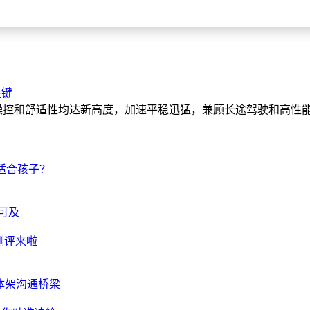
关键
GT操控和舒适性均达新高度，加速平稳迅猛，兼顾长途驾驶和高
适合孩子？
可及
测评来啦
体架沟通桥梁