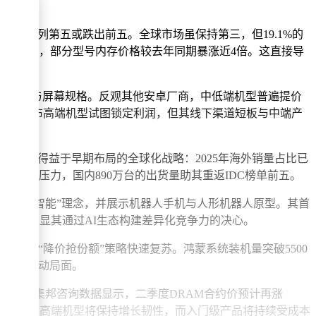
统计中位列第五或跌出前五。全球市场虽保持第三，但19.1%的
3%-38%，部分型号内存价格较去年同期暴涨近4倍。这直接导
同时升级存储与屏幕规格。反观其他安卓厂商，中低端机型普遍提价
通过提前发布高端机型试图锁定利润，但其线下渠道短板与中端产
。其成功得益于早期布局的全球化战略：2025年海外销量占比已
了竞争压力，国内890万台的出货量助其重返IDC榜单前五。
出“增强人类智能”理念，并展示机器人手机与人形机器人原型。其首
，更凸显其通过AI生态构建差异化竞争力的决心。
正以“降价抢份额”策略快速复苏。鸿蒙系统装机量突破5500
守”的被动局面。
027年。集邦咨询数据显示，二季度DRAM合约价预计再涨
IDC分析指出，高端机型将保持增长韧性，而入门级产品将持续受成本