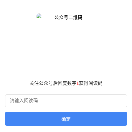
本攀升与消费需求分化的双重考验。
出货量登顶国内市场，但仅一年后出货量暴跌35%，在多家机构的
季度DRAM合约价环比上涨55%-60%，NAND产品涨幅达3
3000元价位手机的存储成本接近千元，严重侵蚀利润空间。
准版起售价较前代降低800元，苹果iPhone17在维持价格的
，小米赖以生存的价格敏感型中高端用户群体加速流失。尽管小米
o S等竞品存在明显差距。
球出货量逆势增长25%，成为安卓阵营中唯一正增长的头部厂商
。即便国内市场受华为复苏影响微降2%，海外市场的扩张仍有效对冲
关注公众号后回复数字
1
获得阅读码
布投入100亿美元向AI终端生态公司转型，2026年进一步提
协助、工作检查等消费级场景。与京东签署的千亿级战略合作协议
华为凭借麒麟芯片回归、核心元器件国产化率提升及存储议价优势，
无法在国内建立独立品牌认知，荣耀可能陷入“海外增长但国内失
确定
6年中国大陆智能手机出货量将下滑10%，存储芯片短缺或持续至2
依赖中低端机型的厂商构成致命威胁，性价比模式的基本逻辑面临改写。