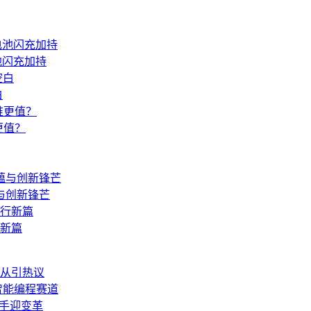
池闪充加持
白
更值？
与创新锋芒
行新篇
从引热议
入局智能编程赛道
助手迎变革