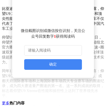
比亚迪集团品牌及公关处总经理李云飞在社交媒体上透露，仰
望U9 Xtreme的售价虽高，但市场反响热烈，其限量身份和顶
尖性能使其成为收藏家和汽车爱好者的争抢对象。这款车不仅
代表了比亚迪在高端电动车领域的最新突破，也彰显了中国汽
车工业在全球舞台上的竞争力。
微信截图识别或微信按住识别，关注公
众号回复数字
1
获得阅读码
仰望U9 Xtreme的辉煌战绩可追溯至2025年。当年10月21日，
仰望汽车官方宣布，该车型以6分59秒157的成绩成功登陆纽北
官方圈速榜单，刷新了量产电车的圈速纪录，实现了“极速+圈
速双第一”的壮举。这一成绩不仅让仰望U9 Xtreme跻身全球顶
级超跑行列，更证明了中国品牌在高性能电动车领域的技术实
力。
确定
同年11月21日，在2025广州车展上，比亚迪再次带来惊喜：仰
望U9 Xtreme接连刷新株洲国际赛车场、珠海国际赛车场、成
都天府国际赛车场和上海国际赛车场四大专业赛车场的圈速纪
录，成为四大赛道量产圈速的第一名。这一系列成就的取得，
标志着仰望U9 Xtreme在性能和操控性上达到了世界领先水
平。
更多
热门内容