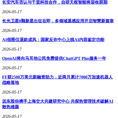
个条目。
长安汽车否认与千里科技合作，自研天枢智能将迎收获期
硬件友好性带来显著部署优势。内存占用降低90%使得单卡可
2026-05-17
同时处理更多图像请求，推理延迟的大幅缩减则满足自动驾驶
长光卫星8颗新星出征在即，多领域遥感应用开启智慧新篇章
等实时场景需求。更关键的是，这种效率提升并未牺牲模型性
能——在空间推理任务中，准确率较传统方法提升12%-18%。
2026-05-17
研究团队强调，信息压缩遵循严格的选择标准，仅保留对推理
至关重要的空间坐标信息，剔除冗余像素数据。
AI假图仅退款成风：国家反诈中心上线AI内容鉴定功能
当前方案仍存在三方面局限。首先是触发机制依赖人工指令，
2026-05-17
模型尚不能自主判断何时启用视觉基元；其次受输入分辨率限
OpenAI将向马耳他公民免费提供ChatGPT Plus服务一年
制，在医疗影像等细粒度分析场景表现欠佳；最后是跨场景泛
化能力不足，真实世界复杂拓扑结构下的准确率较合成数据下
2026-05-17
降约20%。针对这些问题，研究团队正在开发动态分辨率调整
模块，并构建包含9.7万个数据源的多元化训练集。
FF获2500万美元新融资助力，近两月累计7000万加速机器人
战略落地
这项突破引发学界对视觉推理本质的重新思考。传统观点认为
提升图像质量是唯一路径，而DeepSeek证明，建立合适的空
2026-05-17
间表征体系可能更具决定性。其技术路线与OpenAI的"图像思
远东股份携手上海交大共建研究中心 共探热管理技术破解AI
维链"形成鲜明对比：前者追求推理透明性，将空间坐标显式
散热难题
化；后者侧重内部处理能力，保持视觉操作的"黑箱"特性。这
种范式差异或将重塑多模态技术的发展方向。
2026-05-17