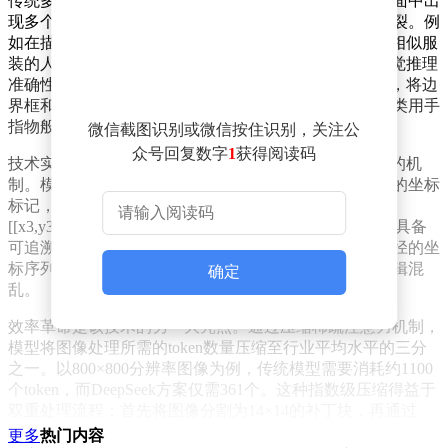
传统多模态模型在处理复杂场景时存在致命缺陷：当画面中出
现多个相似对象时，语言描述的模糊性会导致推理链断裂。例
如在描述"穿红衣服的行人"时，模型难以区分三个身着相似服
装的人物。这种被称为"引用鸿沟"的现象，成为制约视觉推理
准确性的关键瓶颈。研究团队通过引入"视觉基元"概念，将边
界框和坐标点转化为推理的基本单元，使模型能够像人类用手
指物般进行精准指代。
微信截图识别或微信按住识别，关注公
众号回复数字
1
获得阅读码
技术实现层面，该方案创造性地构建了"边推理边指向"的机
制。模型在生成文本答案的同时，会输出对应视觉对象的坐标
标记，如"检测到三只狗，位置分别为[[x1,y1,x2,y2]],
[[x3,y3,x4,y4]]..."。这种显式化的空间锚定，使推理过程具备
可追溯性。在迷宫导航测试中，模型能完整记录行进路径的坐
标序列，彻底避免了传统方法因语言描述不清导致的逻辑混
确定
乱。
效率革命是该技术的另一大亮点。通过压缩稀疏注意力机制，
模型将图像处理所需的token数量压缩至行业平均水平的三分
之一。以800×800分辨率图像为例，传统模型需要消耗约1100
个token，而DeepSeek方案仅需361个。这种指数级压缩得益于
双重处理流程：首先将图像分割为14×14的补丁块，再通过
3×3空间压缩生成视觉标记，最终在KV缓存中保留极简的81
更多
热门内容