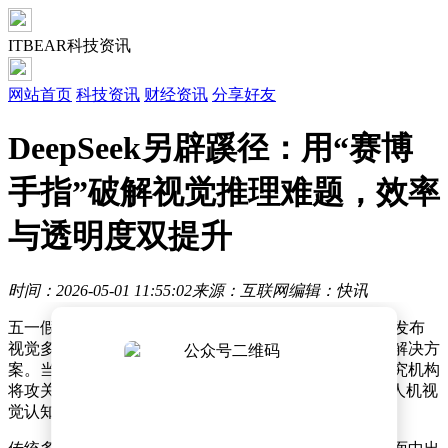
ITBEAR科技资讯
网站首页
科技资讯
财经资讯
分享好友
DeepSeek另辟蹊径：用“赛博
手指”破解视觉推理难题，效率
与透明度双提升
时间：2026-05-01 11:55:02
来源：互联网
编辑：快讯
五一假期前夕，科技圈迎来一项重要突破——DeepSeek发布
视觉多模态技术报告，提出一套与主流路线截然不同的解决方
案。当行业普遍聚焦于提升模型视觉分辨率时，这家研究机构
将攻关方向转向推理过程中的"指代稳定性"，试图解决人机视
觉认知的核心矛盾。