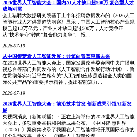
2026世界人工智能大会：国内AI人才缺口超500万 复合型人才
推送警报。这种主动干预机制既保证了开发效率，又维护了代
成新刚需
码质量标准，特别适合需要严格管控的金融、医疗等行业应
会上猎聘大数据研究院基于上半年招聘数据发布的《2026人工
用。
智能行业人才供需趋势洞察》显示，中国人工智能核心产业规
模已超1.2万亿元，产业人才缺口超过500万，人才竞争正
从“技术争夺”转向“复合能力竞争”。 报…
2026-07-19
从中国智慧看人工智能发展：共筑向善普惠新未来
在2026世界人工智能大会上，国家发展改革委会同中央广播电
视总台等部门共同发布的《人工智能合作发展行动计划》，旨
在贯彻落实习近平主席有关“人工智能应该是造福全人类的国
际公共产品”的重要指示精神，提出智能算力…
2026-07-19
2026世界人工智能大会：前沿技术首发 创新成果引领AI新发
展
央视网消息（新闻联播）：正在上海举行的2026世界人工智能
大会上，多项重要举措和创新成果公布。《中国智·惠世界
（2026）》案例集收录了我国在人工智能领域开展国际合作的
10个生动故事。此外，《国际人工智能伦理…