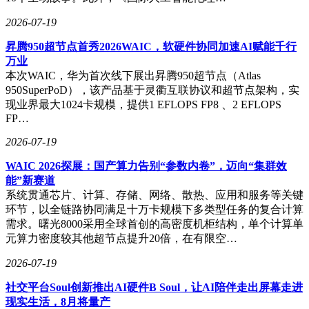
2026-07-19
昇腾950超节点首秀2026WAIC，软硬件协同加速AI赋能千行
万业
本次WAIC，华为首次线下展出昇腾950超节点（Atlas
950SuperPoD），该产品基于灵衢互联协议和超节点架构，实
现业界最大1024卡规模，提供1 EFLOPS FP8 、2 EFLOPS
FP…
2026-07-19
WAIC 2026探展：国产算力告别“参数内卷”，迈向“集群效
能”新赛道
系统贯通芯片、计算、存储、网络、散热、应用和服务等关键
环节，以全链路协同满足十万卡规模下多类型任务的复合计算
需求。曙光8000采用全球首创的高密度机柜结构，单个计算单
元算力密度较其他超节点提升20倍，在有限空…
2026-07-19
社交平台Soul创新推出AI硬件B Soul，让AI陪伴走出屏幕走进
现实生活，8月将量产