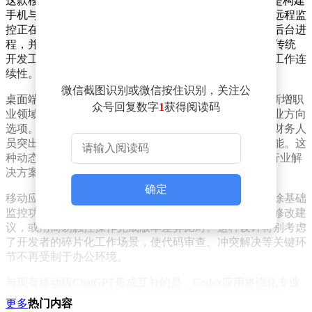
这款移动端应用被定位为"开发者智能中枢"，核心功能是构建
手机与桌面端的实时协作通道。开发者可通过移动设备远程监
控正在运行的自动化任务，包括代码重构、批量测试等后台进
程，并能直接接收AI生成的执行反馈。这种设计突破了传统
开发工具的空间限制，使技术团队能在移动场景下保持工作连
续性。
微信截图识别或微信按住识别，关注公
桌面端版本已率先展现转型迹象。最新更新的Mac应用新增职
众号回复数字
1
获得阅读码
业领域选择功能，提供工程、财务、市场营销等10个专业方向
选项。系统会根据用户选择自动优化界面布局，例如为财务人
员突出显示数据分析模块，为营销人员强化文案生成功能。这
种动态适配机制标志着Codex开始突破技术边界，向跨行业解
决方案演进。
确定
移动应用的差异化定位体现在深度集成开发流程管理。除基础
监控功能外，用户可在通勤途中通过语音指令审批代码修改建
议，或用简易触控操作完成版本差异比对。这种设计特别考虑
了开发者的碎片化工作场景，使代码审查、冲突解决等关键环
节不再受制于办公环境。
与现有移动版ChatGPT形成互补的是，Codex应用将强化专业
场景下的精准控制能力。开发团队可预设自动化任务规则，
更多
热门内容
AI在执行过程中会持续比对预设参数，当检测到异常时立即