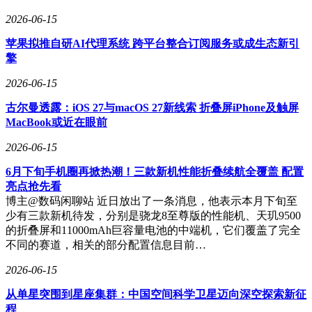
2026-06-15
苹果拟推自研AI代理系统 跨平台整合订阅服务或成生态新引
擎
2026-06-15
古尔曼透露：iOS 27与macOS 27新线索 折叠屏iPhone及触屏
MacBook或近在眼前
2026-06-15
6月下旬手机圈再掀热潮！三款新机性能折叠续航全覆盖 配置
亮点抢先看
博主@数码闲聊站 近日放出了一条消息，他表示本月下旬至
少有三款新机待发，分别是骁龙8至尊版的性能机、天玑9500
的折叠屏和11000mAh巨容量电池的中端机，它们覆盖了完全
不同的赛道，相关的部分配置信息目前…
2026-06-15
从单星突围到星座集群：中国空间科学卫星迈向深空探索新征
程