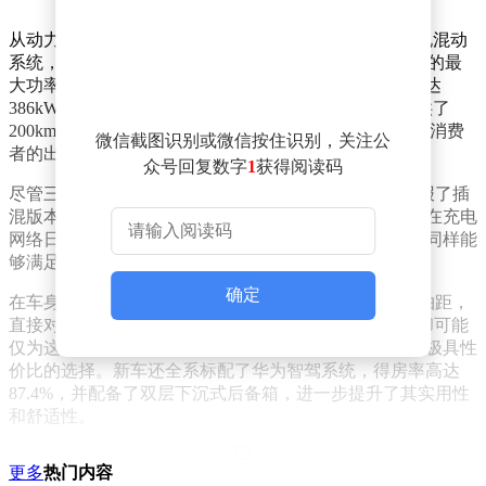
从动力配置来看，华境S首发四款车型均搭载了1.5T插电混动
系统，并匹配了电磁式DHT变速箱。其中，两驱版车型的最
大功率达到了200kW，而四驱版车型的综合功率更是高达
386kW，百公里加速时间轻松进入5秒级别。新车还提供了
200km、235km、255km三种纯电续航版本，满足了不同消费
微信截图识别或微信按住识别，关注公
者的出行需求。
众号回复数字
1
获得阅读码
尽管三电参数表现亮眼，但遗憾的是，目前华境S仅申报了插
混版本，纯电版车型的具体上市时间尚未明确。不过，在充电
网络日益完善的背景下，长续航插混搭配快充的方案，同样能
够满足大多数消费者的日常使用需求。
确定
在车身尺寸方面，华境S以5235mm的车长和3105mm的轴距，
直接对标理想L9和问界M9等高端车型。然而，其价格却可能
仅为这些竞品的一半左右，这无疑为消费者提供了一个极具性
价比的选择。新车还全系标配了华为智驾系统，得房率高达
87.4%，并配备了双层下沉式后备箱，进一步提升了其实用性
和舒适性。
更多
热门内容