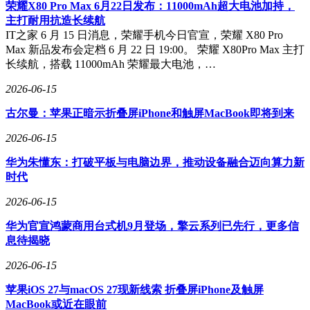
当然，华境S的最终售价还需等待5月8日的官方公布。如果其
荣耀X80 Pro Max 6月22日发布：11000mAh超大电池加持，
售价能够成功杀入16万元区间，那么这款新车无疑将在市场上
主打耐用抗造长续航
掀起一场风暴，大六座SUV市场的格局也将因此发生深刻变
IT之家 6 月 15 日消息，荣耀手机今日官宣，荣耀 X80 Pro
化。
Max 新品发布会定档 6 月 22 日 19:00。 荣耀 X80Pro Max 主打
长续航，搭载 11000mAh 荣耀最大电池，…
2026-06-15
古尔曼：苹果正暗示折叠屏iPhone和触屏MacBook即将到来
2026-06-15
华为朱懂东：打破平板与电脑边界，推动设备融合迈向算力新
时代
2026-06-15
华为官宣鸿蒙商用台式机9月登场，擎云系列已先行，更多信
息待揭晓
2026-06-15
苹果iOS 27与macOS 27现新线索 折叠屏iPhone及触屏
MacBook或近在眼前