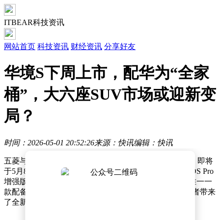
ITBEAR科技资讯
网站首页
科技资讯
财经资讯
分享好友
华境S下周上市，配华为“全家
桶”，大六座SUV市场或迎新变
局？
时间：2026-05-01 20:52:26
来源：快讯
编辑：快讯
五菱与华为携手打造的全新旗舰大六座SUV——华境S，即将
于5月8日正式登陆市场。这款新车全系标配华为乾崑ADS Pro
增强版、鸿蒙座舱5以及乾崑车云系统，成为同级别中唯一一
款配备“华为全家桶”的全尺寸大六座SUV，无疑为消费者带来
了全新的智能出行体验。