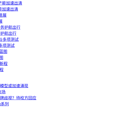
能加速出清
展
务护航出行
多项测试
图
新程
生模型或加速涌现
市场
牌歧视？待校方回应
t系列