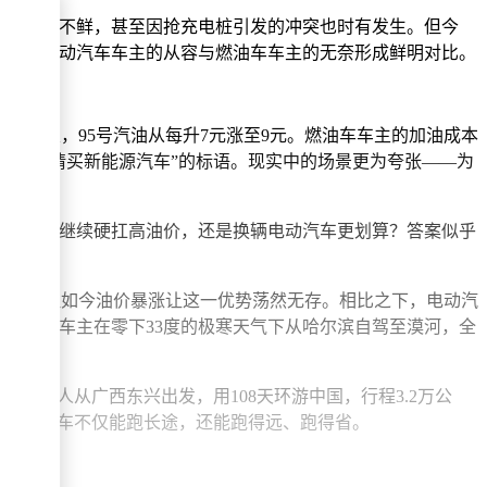
场景屡见不鲜，甚至因抢充电桩引发的冲突也时有发生。但今
台上，电动汽车车主的从容与燃油车车主的无奈形成鲜明对比。
调六次，95号汽油从每升7元涨至9元。燃油车车主的加油成本
打出“请买新能源汽车”的标语。现实中的场景更为夸张——为
计算：是继续硬扛高油价，还是换辆电动汽车更划算？答案似乎
地位，但如今油价暴涨让这一优势荡然无存。相比之下，电动汽
态。一位车主在零下33度的极寒天气下从哈尔滨自驾至漠河，全
奔；有人从广西东兴出发，用108天环游中国，行程3.2万公
信：电动汽车不仅能跑长途，还能跑得远、跑得省。