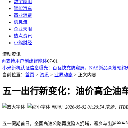
数字家电
智能汽车
商业消费
信息流
企业天眼
热点资讯
小熊财经
苏姿丰：从濒临破产到芯片巨头，她如何带领AMD逆袭成英伟
滚动资讯
百度智能云与酱油对话：AIGC重塑内容生态，从效率竞争迈
再支持用户创建智能体
小红书内部启“达尔文”项目，脱产创业孵化，或为IPO上市增
07-01
小米新机认证信息曝光：百瓦快充防窥屏，NAS新品众筹预约
苹果iOS26.6beta3初体验：续航提升信号稳，果粉升级反馈佳
当前位置：
首页
>
资讯
>
业界动态
>
正文内容
国泰中证机器人ETF（159551）6月30日涨5.23%，年内份
特斯拉Terafab迎首位高管：英特尔17年老将加盟助力芯片厂建
五一出行新变化：油价高企油
吉利银河TT街头亮相，尺寸超小米SU7，578马力四驱+800V
大众ID.4停产“接棒者”登场 纯电ID.途观谍照首现阿尔卑斯山区
时间：2026-05-02 01:20:54
来源：ITBE
像素风潮下的解压新宠：拼豆如何成为年轻人“情绪出口”与社
苏姿丰：从濒临破产到芯片巨头，她如何带领AMD逆袭成英伟
百度智能云与酱油对话：AIGC重塑内容生态，从效率竞争迈
五一假期首日，全国高速公路再度陷入拥堵，返乡与出游的车流