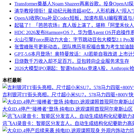
Transformer奠基人Noam Shazeer再离谷歌，投身Open
清华教授领衔！星动纪元融资超40亿，人形机器人“闯入
OpenAI收购Ona补足Codex短板，加速布局AI编程赛道与An
起猛了！「芭芭农场」真人版上演了，堪称「阿里禾伙人
HDC 2026发布HarmonyOS 7，华为借Agent OS开启
火山引擎Force原动力大会：字节跳动豆包大模型2.1 Pr
张雪峰账号更新动态，团队携历年祝福合集为考生加油鼓
GPT-5.6本月登场！奥特曼放话：AI若能自我改进 上市
日烧数千万收入却不足百万，豆包转向企业服务求生存
2026大模型IPO潮起：智谱MiniMax竞速A股，Anthro
本栏最新
吉利银河TT街头亮相，尺寸超小米SU7，578马力四驱+800V
大众ID.4停产“接棒者”登场 纯电ID.途观谍照首现阿尔卑斯山区
讯飞AI录音卡：智能区分发言人，自动生成结构化纪要助力高