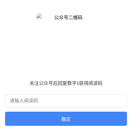
。自驾游途中充电桩难寻、堵车时不敢开空调、服务区排队充电的
停的油耗、每踩一脚刹车都仿佛听见钱包“哭泣”的声音，社交平
路飙升，国内油价随之水涨船高。据统计，近五个月油价至少上
主幻想汽车能“吃草”，油条价格因油价上涨而翻倍，加油站甚至
单，加油站因插队、抢位引发的冲突也时有发生。
示，近期咨询卖油车、买电车的人明显增多。燃油车车主开始认真
游的格局。过去，燃油车因自驾游成本低、灵活性高而占据主导
关注公众号后回复数字
1
获得阅读码
动汽车自驾西藏或漠河还被视为“疯狂之举”，如今却已成为常
：“纯电闯漠河，完全可行。”
公里，带着宠物穿越318国道、新都桥，最终目睹藏羚羊在高原飞
，全程2.5万公里，充电费用仅3868元。这些经历让更多人相
确定