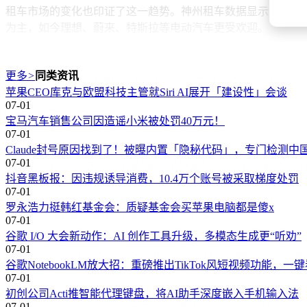
租车市场的变化也印证了这一趋势。神州租车数据显示，去年
为主，如今理想、蔚来、特斯拉等电动汽车更受欢迎。
电动汽车的逆袭，离不开技术的快速进步。四五年前，电动汽车
级，从江浙沪农村到新疆、西藏的偏远县城，甚至珠穆朗玛峰大
更多
>
同类资讯
油。
苹果CEO库克与欧盟科技主管就Siri AI展开「建设性」会谈
07-01
冬季性能曾是电动汽车的短板，如今也得到显著改善。各大车
宝马汽车销售公司因造谣小米被处罚40万元！
箱、后排电视、按摩座椅、辅助驾驶等配置，让同预算下的电
07-01
Claude封号原因找到了！被曝内置「隐秘代码」，专门检测中
油价的波动，让更多人重新审视出行工具的选择。无论是享受
07-01
车还是电动汽车相伴？欢迎在评论区分享你的选择。
抖音黑板报：因违规诱导消费，10.4万个账号被采取梯度处罚
07-01
罗永浩力挺韩红基金会：质疑基金会买苹果电脑都是傻x
07-01
谷歌 I/O 大会新动作：AI 创作工具升级，多模态生成更“听劝”
07-01
谷歌NotebookLM放大招：重磅推出TikTok风短视频功能，
07-01
初创公司Acti推智能代理键盘，将AI助手深度嵌入手机输入法
07-01