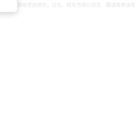
电动汽车常被提前抢空。过去，租车市场以坦克、霸道等燃油车
达五六百公里，部分甚至超过1000公里。充电网络也大幅升
充站，蔚来的充换电站也覆盖全国，换电仅需三分钟，速度堪比加
车也逐渐替换为纯电动车。舒适性方面，电动汽车更显优势：冰
电车，再回油车总觉差点意思。”
更轻松、更自由的车，就是好车。这个五一假期，你是选择燃油