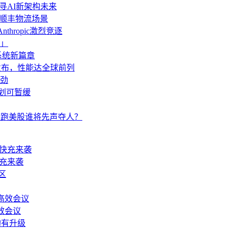
AI探寻AI新架构未来
”顺丰物流场景
thropic激烈竞逐
」
操作系统新篇章
o发布，性能达全球前列
劲
计划可暂缓
pic抢跑美股谁将先声夺人？
快充来袭
效会议