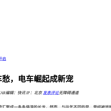
达劲敌
向生态共建
添新助力
开启
额规模双降流动性尚可
设
车愁，电车崛起成新宠
快充来袭
AR
编辑：快讯
IP：北京
发表评论
无障碍通道
交密码
达劲敌
向生态共建
汇聚成一条条停滞的长龙。然而，与往年不同的是，曾经被戏称为