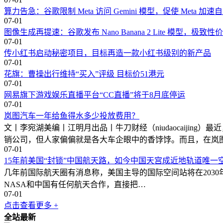
算力告急：谷歌限制 Meta 访问 Gemini 模型，促使 Meta 加
07-01
图像生成再提速：谷歌发布 Nano Banana 2 Lite 模型，极
07-01
传小红书启动秘密项目，目标再造一款小红书级别的新产品
07-01
花旗：曹操出行维持“买入”评级 目标价51港元
07-01
网易旗下游戏娱乐直播平台“CC直播”将于8月底停运
07-01
岚图汽车一年给鱼得水多少投放费用？
文丨李宛湖美编丨江明月出品丨牛刀财经（niudaocaiji
销公司，但人家偏偏就是各大车企眼中的香饽饽。而且，在岚
07-01
15年前美国“封锁”中国航天路，如今中国天宫成近地轨道唯一
几年前国际航天圈有消息称，美国主导的国际空间站将在2030
NASA和中国有任何航天合作，直接把…
07-01
点击查看更多 +
全站最新