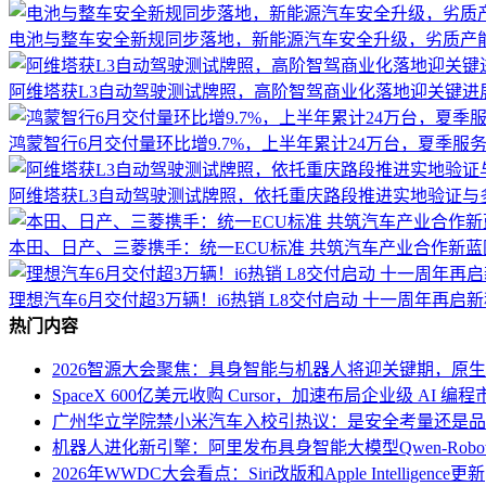
电池与整车安全新规同步落地，新能源汽车安全升级，劣质产
阿维塔获L3自动驾驶测试牌照，高阶智驾商业化落地迎关键进
鸿蒙智行6月交付量环比增9.7%，上半年累计24万台，夏季服
阿维塔获L3自动驾驶测试牌照，依托重庆路段推进实地验证与
本田、日产、三菱携手：统一ECU标准 共筑汽车产业合作新蓝
理想汽车6月交付超3万辆！i6热销 L8交付启动 十一周年再启
热门内容
2026智源大会聚焦：具身智能与机器人将迎关键期，原
SpaceX 600亿美元收购 Cursor，加速布局企业级 AI 编程
广州华立学院禁小米汽车入校引热议：是安全考量还是品
机器人进化新引擎：阿里发布具身智能大模型Qwen-Robo
2026年WWDC大会看点：Siri改版和Apple Intelligence更新