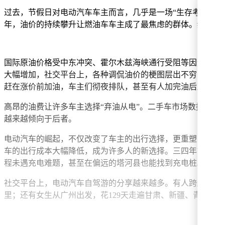
过去，节假日对电动汽车车主而言，几乎是一场“生存考验”
年，油价的持续攀升让燃油车车主成了最焦虑的群体。频繁启
国际原油价格受中东冲突、霍尔木兹海峡通行受阻等因素影响一
大幅增加，社交平台上，各种调侃油价的梗图层出不穷：宝马车
赶在涨价前加油，车主们彻夜排队，甚至有人加完油后直接逃
高昂的油费让许多车主选择“弃油从电”。二手车市场数据显
越来越倾向于后者。
电动汽车的崛起，不仅改变了车主的出行选择，更重塑了自驾
车的出行成本大幅降低，成为许多人的新选择。三四年前，开电
程未遇充电难题，甚至在偏远的塔河县也能找到充电桩。他感慨
社交平台上，电动汽车自驾游的分享越来越多。有人跨越1.2万
里；还有女生从广州出发，花129天走遍甘肃、新疆、青海等地