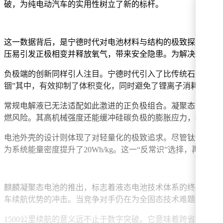
破，为纯电动汽车的实用性树立了新的标杆。
这一数据背后，是宁德时代对电池材料与结构的极致探索。在
压易引发正极相变并释放氧气，带来安全隐患。为解决这一问
负极端的创新同样引人注目。宁德时代引入了比传统石墨能量
锢”其中，有效抑制了体积变化，同时避免了锂离子消耗。这
常规电解液已无法适配如此激进的正负极组合。凝聚态电解质
燃风险。其高机械强度还能缓冲硅碳负极的膨胀应力，防止电
电池外壳的设计则体现了对轻量化的极致追求。尽管钛合金密度
为系统能量密度提升了20Wh/kg。这一“反常识”选择，再次
麒麟凝聚态电池的推出，标志着液态电池技术体系的终极进化
车续航优势的冲击。当竞争对手仍在为全固态技术难题焦头烂额
1500公里续航的意义远不止于数字突破。它意味着跨省长途