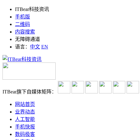
ITBear科技资讯
手机版
二维码
内容搜索
无障碍通道
语言：
中文
EN
ITBear旗下自媒体矩阵：
网站首页
业界动态
人工智能
手机快报
数码极客