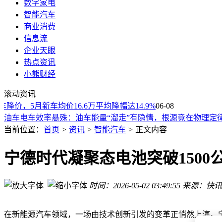
数字家电
智能汽车
商业消费
信息流
企业天眼
热点资讯
小熊财经
湖畔盛宴启新程 吉利银河星耀7 MAX武汉上市交付圆满收官
滚动资讯
格雷博拟赴港上市：年营收达36亿，吉利贡献超八成收入
降价，5月新车均价16.6万平均降幅达14.9%
方盒子造型遇上大六座布局，长城H10亮相，能否引领SUV市
06-08
油车电车效率悬殊：油车能量“溜走”有隐情，根源竟在物理定
2027款星海V9官降增配齐发力 推动20万级豪华MPV走进千家
当前位置：
首页
>
资讯
>
智能汽车
>
正文内容
炼石航空：借燃机需求东风 凭全产业链优势拓叶片市场新篇
父爱寄语：远行逐梦前，带上安全健康热爱与责任启程
宁德时代凝聚态电池突破150
致敬传奇再续辉煌！奥迪Nuvolari超跑登场，开启高性能混动
2026粤港澳大湾区车展：零跑C16登场，双动力大空间，重新
时间：2026-05-02 03:49:55
来源：快讯
魏牌高山7新车型官图发布！运动包围加持 车身尺寸升级 纯电续航
湖畔盛宴启新程 吉利银河星耀7 MAX武汉上市交付圆满收官
格雷博拟赴港上市：年营收达36亿，吉利贡献超八成收入
在新能源汽车领域，一场由技术创新引发的变革正悄然上演。宁