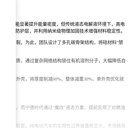
镍含量虽能显著提升能量密度，但传统液态电解液环境下，高电
接触角”防护层，并利用纳米级物理加固技术增强材料稳定性。
致结构破裂。为此，团队设计了多孔碳骨架结构，将硅材料“禁
的胶状物质，通过复杂网络结构锁住有机溶剂分子，大幅降低自
合金外壳，将厚度削减60%，整体减重30%，单外壳优化就
程受阻。而宁德时代通过“魔改”液态方案，提前实现了对燃油
。
电一次成为可能。纯电动汽车的实用性边界被重新定义，市场格局