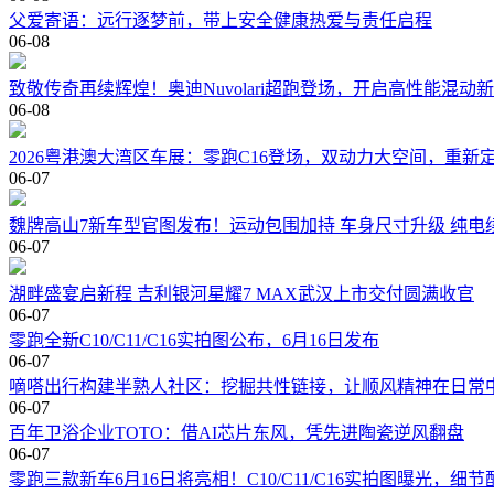
父爱寄语：远行逐梦前，带上安全健康热爱与责任启程
06-08
致敬传奇再续辉煌！奥迪Nuvolari超跑登场，开启高性能混动
06-08
2026粤港澳大湾区车展：零跑C16登场，双动力大空间，重新
06-07
魏牌高山7新车型官图发布！运动包围加持 车身尺寸升级 纯电续航
06-07
湖畔盛宴启新程 吉利银河星耀7 MAX武汉上市交付圆满收官
06-07
零跑全新C10/C11/C16实拍图公布，6月16日发布
06-07
嘀嗒出行构建半熟人社区：挖掘共性链接，让顺风精神在日常
06-07
百年卫浴企业TOTO：借AI芯片东风，凭先进陶瓷逆风翻盘
06-07
零跑三款新车6月16日将亮相！C10/C11/C16实拍图曝光，细