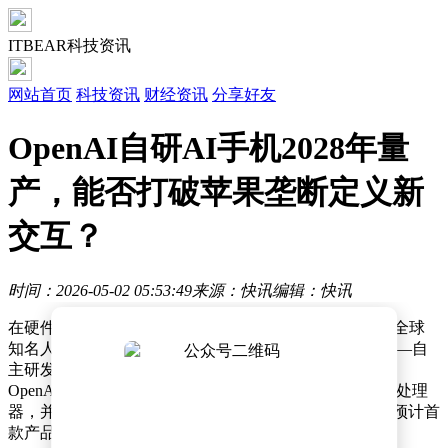
ITBEAR科技资讯
网站首页
科技资讯
财经资讯
分享好友
OpenAI自研AI手机2028年量
产，能否打破苹果垄断定义新
交互？
时间：2026-05-02 05:53:49
来源：快讯
编辑：快讯
在硬件创新遭遇瓶颈、AI技术成为行业焦点的背景下，全球
知名人工智能公司OpenAI正悄然布局一场颠覆性变革——自
主研发智能手机。据天风国际证券分析师郭明錤透露，
OpenAI已与联发科、高通达成合作协议，共同开发手机处理
器，并选定立讯精密作为独家系统协同设计与制造商，预计首
款产品将于2028年正式量产。