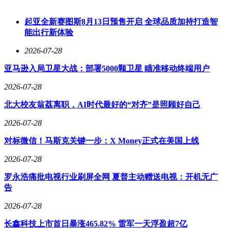
数据获取需求是另一个关键驱动因素。现有AI模型主要依赖
线上文本数据训练，对现实世界的物理形态和人类语义理解存
起亚全新赛图斯8月13日预售开启 全球品质加持打造智
在明显短板。一个典型案例是，某AI应用在处理"把手P得更
能出行新体验
有骨骼感"的请求时，生成了类似CT扫描的图像，这反映出模
2026-07-28
型对三维空间和日常语境的认知缺陷。掌控硬件终端后，
OpenAI可合规收集多维度现实数据，为AI训练提供更丰富的
亚马逊入局卫星大战：部署5000颗卫星 瞄准移动终端用户
素材。
2026-07-28
相较于字节跳动选择与中兴合作开发豆包手机的轻资产模式，
OpenAI选择了更具挑战性的自研道路。在海外手机市场被苹
北大校友翁荔离职，AI时代最好的“对齐”是照顾好自己
果、三星高度垄断的背景下，OpenAI几乎找不到愿意让渡系
2026-07-28
统主导权的合作伙伴。这种市场格局迫使其必须打通从芯片设
计到整机制造的全产业链。
对标微信！马斯克关键一步：X Money正式在美国上线
技术挑战首先体现在软件层面。当前主流手机厂商虽已将AI
2026-07-28
助手与大模型深度融合，但实际体验仍差强人意。用户反馈显
示，现有智能助手连设置闹钟、简单计算等基础任务都时常出
罗永浩痛批电视行业刷屏全网 夏普主动赠送电视：开机无广
错，更遑论跨应用的全流程自主执行。豆包手机曾展示的"一
告
句话点外卖"功能虽代表行业最高水平，但其采用的GUI Agent
2026-07-28
路线因安全风险较高，未被多数厂商采纳。主流方案仍是通过
API调用实现功能整合，这种模式在隐私保护和数据延迟方面
长鑫科技上市首日暴涨465.82% 雷军一天浮盈超7亿