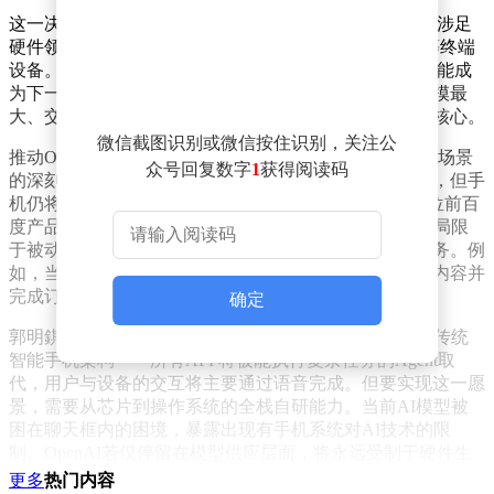
这一决策并非偶然。过去一年间，OpenAI已多次被曝出涉足
硬件领域的计划，包括智能耳机、智能音箱和AR眼镜等终端
设备。行业观察人士指出，OpenAI的目标是覆盖所有可能成
为下一代计算平台的硬件形态，而智能手机作为用户规模最
大、交互频率最高的终端设备，自然成为其战略布局的核心。
微信截图识别或微信按住识别，关注公
推动OpenAI下场造机的深层逻辑，源于其对AI技术落地场景
众号回复数字
1
获得阅读码
的深刻洞察。尽管智能眼镜、耳机等设备销量增长迅猛，但手
机仍将是未来AI Agent（智能体）运行的最佳载体。一位前百
度产品经理描述了未来AI手机的理想形态：设备将不再局限
于被动响应指令，而是能通过感知用户状态主动提供服务。例
如，当用户结束会议需要出差时，手机可自动识别对话内容并
完成订票、订酒店等操作，彻底改变人机交互方式。
确定
郭明錤公布的AI手机概念图显示，这种设备将彻底颠覆传统
智能手机架构——所有APP将被能执行复杂任务的Agent取
代，用户与设备的交互将主要通过语音完成。但要实现这一愿
景，需要从芯片到操作系统的全栈自研能力。当前AI模型被
困在聊天框内的困境，暴露出现有手机系统对AI技术的限
制。OpenAI若仅停留在模型供应层面，将永远受制于硬件生
态的规则。
更多
热门内容