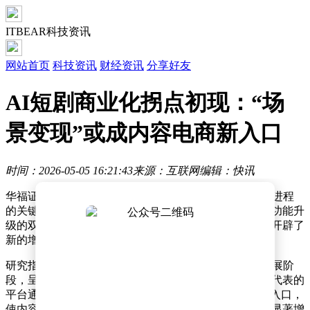
ITBEAR科技资讯
网站首页
科技资讯
财经资讯
分享好友
AI短剧商业化拐点初现：“场
景变现”或成内容电商新入口
时间：2026-05-05 16:21:43
来源：互联网
编辑：快讯
华福证券最新研究报告显示，AI短剧领域正迎来商业化进程
的关键转折点。这一判断基于行业内容质量提升与平台功能升
级的双重驱动，特别是消费场景转化能力的突破为行业开辟了
新的增长路径。
研究指出，当前AI短剧与漫剧内容已突破早期粗放式发展阶
段，呈现出精品化、系列化的创作趋势。以红果短剧为代表的
平台通过技术迭代，新增"识图找同款"功能并打通商城入口，
使内容创作与商业变现的衔接更为紧密。这种创新模式显著增