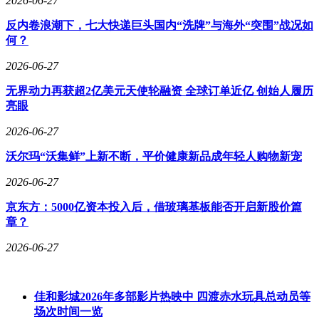
2026-06-27
反内卷浪潮下，七大快递巨头国内“洗牌”与海外“突围”战况如
何？
2026-06-27
无界动力再获超2亿美元天使轮融资 全球订单近亿 创始人履历
亮眼
2026-06-27
沃尔玛“沃集鲜”上新不断，平价健康新品成年轻人购物新宠
2026-06-27
京东方：5000亿资本投入后，借玻璃基板能否开启新股价篇
章？
2026-06-27
佳和影城2026年多部影片热映中 四渡赤水玩具总动员等
场次时间一览