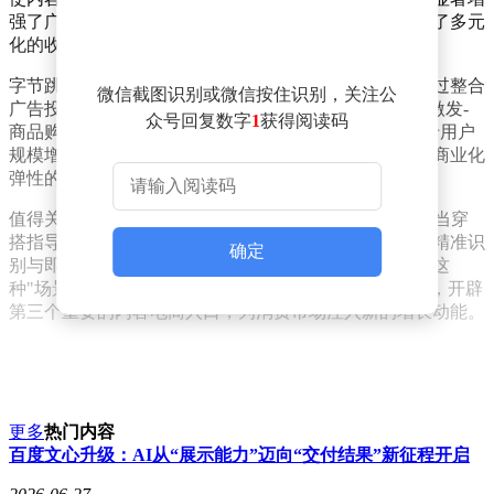
强了广告植入与品牌合作的可行性，为内容创作者提供了多元
化的收益渠道。
字节跳动旗下的分发体系在此过程中发挥关键作用。通过整合
微信截图识别或微信按住识别，关注公
广告投放与电商转化资源，平台构建起"内容曝光-兴趣激发-
众号回复数字
1
获得阅读码
商品购买"的完整闭环。这种转化路径的优化不仅取决于用户
规模增长，更依赖于单用户消费价值的深度挖掘，形成商业化
弹性的双重引擎。
值得关注的是，AI短剧正在重塑内容电商的生态格局。当穿
搭指导、美妆教程、家居展示等场景通过技术手段实现精准识
确定
别与即时转化，其商业价值已超越传统时长付费模式。这
种"场景变现"的新范式，有望在短视频与直播带货之后，开辟
第三个重要的内容电商入口，为消费市场注入新的增长动能。
更多
热门内容
百度文心升级：AI从“展示能力”迈向“交付结果”新征程开启