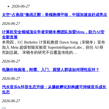
2026-06-27
太空“占座战”激战正酣：美领跑俄守核，中国加速追赶成亮点
2026-06-27
计算机安全领域顶尖学者宋晓冬携团队加盟Meta，助力AI安
全新发展
本周四，UC Berkeley 计算机教授 Dawn Song（宋晓冬）宣布
加入 Meta 超级智能实验室 SuperintelligenceLabs，担任 AI 研
究副总裁。 宋晓冬的研究不仅覆盖传统的…
2026-06-27
电脑价格疯涨，刚需、入门、观望人群该如何理性应对？
2026-06-27
汽水音乐&抖音生态升级：从爆款孵化到构建可持续音乐成长
生态
2026-06-27