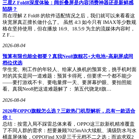
三星Z Fold8深度体验：阔折叠屏是内容消费神器还是新鲜感
调也获得好评，虽然官方未明确说明，但实测显示从0%充至
陷阱？
80%所需时间缩短约10分钟。值得注意的是，升级后电池健康
而在理解 Z Fold8 的软件适配情况之后，我们就可以来看看这
度未出现异常下降，这打消了部分用户对系统更新的顾虑。
块宽屏真正擅长做什么了。 虽然 4:3 如今只有 IMAX等少数规
格在坚持使用，但在播放 16:9、18.5:9 为主的流媒体内容时，
综合多方反馈，iOS 26.5 RC在保持系统稳定性的基础上，针
Z F…
对前代版本的痛点进行了精准优化。特别推荐iPhone 14及以上
机型用户升级，建议升级后适应3-5天以获得最佳体验。有资
2026-08-04
深果粉评价："这次更新让老设备重获新生，堪称近年来最良
预算有限也能全都要？真我Neo8旗舰芯+大电池+高刷屏成同
心的中间版本。"
档位优选
学生党、刚工作的年轻人、给家人换机的预算党，挑手机时面
对的其实是同一道难题：预算卡得死，但要求一个都不能少
——要打游戏不卡、要电量撑一天、要屏幕护眼、要拍照能
看。真我Neo8把这道难题解了： 第五代骁龙8旗…
2026-08-04
2026年OPPO旗舰怎么选？三款热门机型解析，总有一款适合
你！
总结：按需入局不踩雷总体来看，OPPO这三款新机精准覆盖
了不同人群的需求：想要兼顾7025mAh大续航、满级防水与水
桶直屏体验，OPPOFind X9是三千元档不二之选；而追求双2