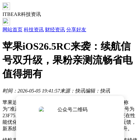
ITBEAR科技资讯
网站首页
科技资讯
财经资讯
分享好友
苹果iOS26.5RC来袭：续航信
号双升级，果粉亲测流畅省电
值得拥有
时间：2026-05-05 19:41:57
来源：快讯
编辑：快讯
苹果近日悄然推送了iOS 26.5 RC版本更新，这个被果粉称
为"准正式版"的系统距离上一版本仅间隔7天，内部版本号为
23F75。此次更新不仅带来了2026年度专属彩虹壁纸，更在性
能优化方面引发用户热议。多位iPhone用户连夜升级后反馈，
新系统在续航、温控、流畅度等核心体验上实现显著提升。