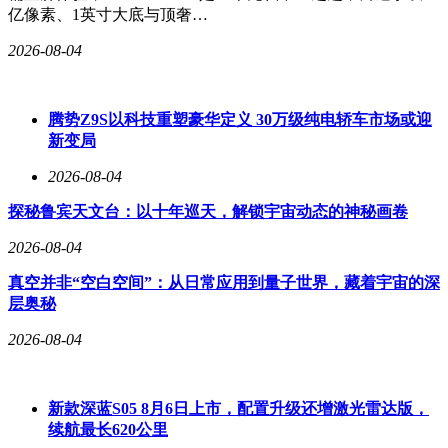
亿像素、1英寸大底与顶奢…
2026-08-04
腾势Z9S以科技重塑豪华定义 30万级纯电轿车市场或迎
新变局
2026-08-04
探秘鲁宾天文台：以十年巡天，解锁宇宙动态的神秘画卷
2026-08-04
真空并非“空白空间”：从日常应用到量子世界，藏着宇宙的深
层奥秘
2026-08-04
新款深蓝S05 8月6日上市，配置升级还增激光雷达版，
续航最长620公里