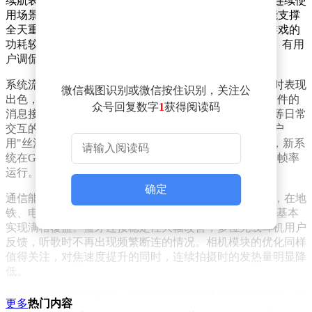
续航表现成为最大亮点。多名用户实测发现，新系统在连续使
用场景下耗电速度明显放缓，部分用户表示"充满电后能支撑
全天重度使用"。特别在游戏场景中，《原神》等大型游戏的
功耗较前代降低约15%，充电时的发热现象也得到改善。有用
户调侃："这次终于不用边充电边举着小风扇了。"
系统流畅度获得普遍认可。升级后的设备在多任务切换时表现
微信截图识别或微信按住识别，关注公
出色，开7个APP仍能保持后台驻留，微信等即时通讯软件的
众号回复数字
1
获得阅读码
消息接收延迟问题得到彻底解决。滑动操作、打字输入等日常
交互的跟手性显著增强，动画过渡更加自然，甚至有用户
用"丝滑得像德芙巧克力"形容操作体验。跑分测试显示，新系
统在GPU性能方面提升约8%，各类游戏均能稳定保持高帧率
运行。
确定
通信能力实现突破性优化。5GA网络信号强度提升明显，在地
铁、电梯等弱信号场景中仍能保持3-4格信号，室外环境基本
实现满格覆盖。蓝牙连接稳定性大幅改善，多位无线耳机用户
反馈，听歌时不再出现频繁断连的情况。相机模块的优化同样
值得关注，对焦速度提升的同时，连续拍摄时的发热量明显降
低。
音频体验带来意外惊喜。系统对低音的渲染能力显著增强，播
更多
热门内容
放欧美流行音乐时能清晰感受到鼓点的震撼力。充电速度的微