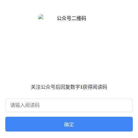
为普通消费者带来了更智能、更安全的驾驶体验。
毫米波雷达，售价仅为10.68万。这款车搭载高通8650芯片，
但又想体验前沿辅助驾驶科技的消费者来说，埃安N60无疑是一
纯电小型SUV，零跑A10定位为“智能精品长续航SUV”，搭载禾
版本售价仅为8.68万，且在智能和舒适性配置上也毫不吝啬，
级的热销车型，新款海鸥的智驾版售价在6.98万至8.58万
。这意味着消费者只需花费少量选装费用，就能获得高阶智能辅助驾驶
关注公众号后回复数字
1
获得阅读码
在天猫上的限时补贴后售价低至8.99万起，成为9万内唯一标配
，算力达128TOPS。配合HUAWEI HiCar 3D车控O
A10的低价入市，激光雷达的成本门槛正在被逐步打破。科技的
确定
将因此变得更加从容。