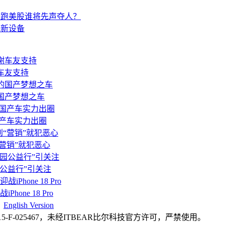
pic抢跑美股谁将先声夺人？
I新设备
谢车友支持
的国产梦想之车
国产车实力出圈
营销”就犯恶心
公益行”引关注
ne 18 Pro
|
English Version
F-025467，未经ITBEAR比尔科技官方许可，严禁使用。