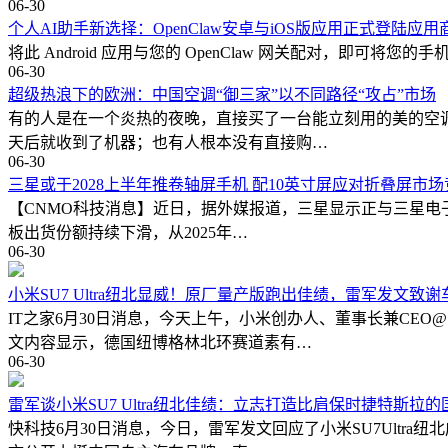
06-30
个人AI助手新选择：OpenClaw安卓与iOS版应用正式登陆应用
将此 Android 应用与您的 OpenClaw 网关配对，即可将您
06-30
超级热浪下的欧洲：中国空调“御三家”以不同路径“攻占”市场
有的人是在一个炎热的夜晚，直接买了一台能立刻用的美的空
天后就收到了机器；也有人根本没有直接购…
06-30
三星或于2028上半年推卷轴屏手机 配10英寸屏应对折叠屏市场
【CNMO科技消息】近日，据外媒报道，三星显示正与三星电子
板出货份额持续下滑，从2025年…
06-30
小米SU7 Ultra纽北显威！原厂量产版跑出佳绩，雷军发文致
IT之家6月30日消息，今天上午，小米创办人、董事长兼C
文内容显示，德国纽博格林北环赛道素有…
06-30
雷军谈小米SU7 Ultra纽北佳绩：立志打造比肩保时捷特斯拉
快科技6月30日消息，今日，雷军发文回应了小米SU7Ult