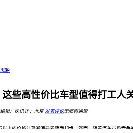
的国产梦想之车
5亿美元
美元
织变革
达离职
来可期？
商店
！这些高性价比车型值得打工人
竞争
谢车友支持
编辑：快讯
IP：北京
发表评论
无障碍通道
的国产梦想之车
5亿美元
0万以上的价格让普通消费者望而却步。然而，随着汽车市场竞