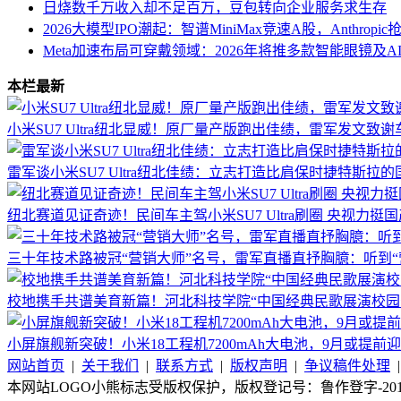
日烧数千万收入却不足百万，豆包转向企业服务求生存
2026大模型IPO潮起：智谱MiniMax竞速A股，Anthro
Meta加速布局可穿戴领域：2026年将推多款智能眼镜及A
本栏最新
小米SU7 Ultra纽北显威！原厂量产版跑出佳绩，雷军发文致
雷军谈小米SU7 Ultra纽北佳绩：立志打造比肩保时捷特斯拉
纽北赛道见证奇迹！民间车主驾小米SU7 Ultra刷圈 央视力挺
三十年技术路被冠“营销大师”名号，雷军直播直抒胸臆：听到“
校地携手共谱美育新篇！河北科技学院“中国经典民歌展演校园
小屏旗舰新突破！小米18工程机7200mAh大电池，9月或提前迎战iPho
网站首页
|
关于我们
|
联系方式
|
版权声明
|
争议稿件处理
本网站LOGO小熊标志受版权保护，版权登记号：鲁作登字-2015-