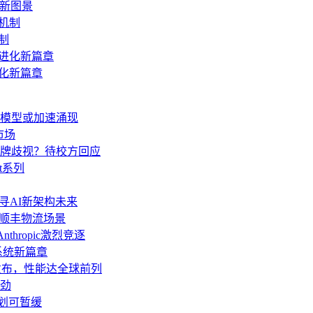
新图景
机制
进化新篇章
生模型或加速涌现
市场
牌歧视？待校方回应
t系列
AI探寻AI新架构未来
”顺丰物流场景
thropic激烈竞逐
操作系统新篇章
o发布，性能达全球前列
劲
计划可暂缓