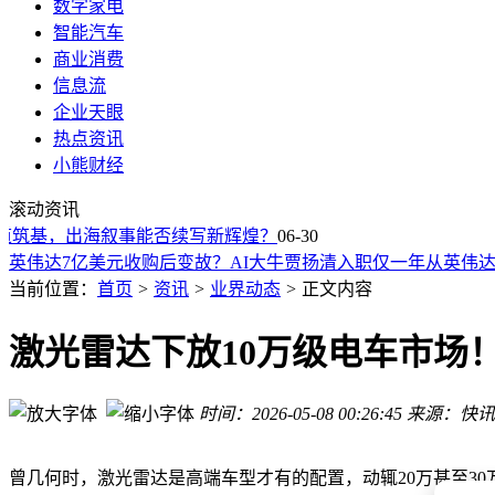
数字家电
智能汽车
商业消费
信息流
企业天眼
热点资讯
雷军谈小米SU7 Ultra纽北佳绩：立志打造比肩保时捷特斯拉
小熊财经
月之暗面辟谣股权交易后新融资进展曝光，Kimi估值或升至31
滚动资讯
Kimi启动新一轮融资 投前估值达315亿美元 年度收入突破3亿
筑基，出海叙事能否续写新辉煌？
字节跳动更新领导力原则：纠治“大公司病”，以AI战略驱动组
06-30
英伟达7亿美元收购后变故？AI大牛贾扬清入职仅一年从英伟
国产显卡砺算LX 7G100实测：性能有惊喜，驱动待提升，未
当前位置：
首页
>
资讯
>
业界动态
>
正文内容
个人AI助手新选择：OpenClaw安卓与iOS版应用正式登陆应用
超级热浪下的欧洲：中国空调“御三家”以不同路径“攻占”市场
激光雷达下放10万级电车市场
三星或于2028上半年推卷轴屏手机 配10英寸屏应对折叠屏市场
小米SU7 Ultra纽北显威！原厂量产版跑出佳绩，雷军发文致
时间：2026-05-08 00:26:45
来源：快讯
雷军谈小米SU7 Ultra纽北佳绩：立志打造比肩保时捷特斯拉
月之暗面辟谣股权交易后新融资进展曝光，Kimi估值或升至31
曾几何时，激光雷达是高端车型才有的配置，动辄20万甚至3