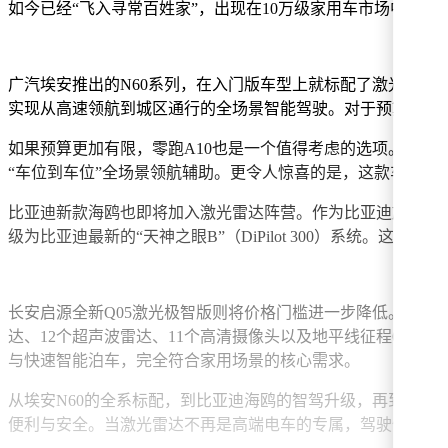
如今已经“飞入寻常百姓家”，出现在10万级家用车市场中，
广汽埃安推出的N60系列，在入门版车型上就标配了激光雷达和4D
实现从高速领航到城区通行的全场景智能驾驶。对于预算有限
如果预算更加有限，零跑A10也是一个值得考虑的选项。作为一款
“车位到车位”全场景领航辅助。更令人惊喜的是，这款车的顶配
比亚迪新款海鸥也即将加入激光雷达阵营。作为比亚迪旗下最入门
级为比亚迪最新的“天神之眼B”（DiPilot 300）系统
长安启源全新Q05激光极智版则将价格门槛进一步降低。该车型
达、12个超声波雷达、11个高清摄像头以及地平线征程6M驾驶芯片
与快速智能泊车，完全符合家用场景的核心需求。
从埃安N60的全系标配，到比亚迪海鸥的智驾升级，再到零跑
便利与安全。当激光雷达不再是高端电车的专属，驾驶体验也