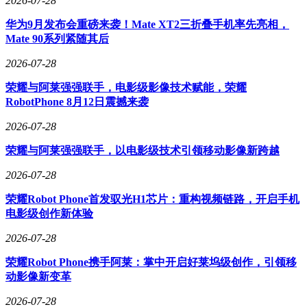
2026-07-28
全、隐私保护和资金安全的基本原则，这种行为无异于"主动
华为9月发布会重磅来袭！Mate XT2三折叠手机率先亮相，
开门迎盗"。某手机厂商技术总监表示，官方解锁通道设有多
Mate 90系列紧随其后
重安全验证机制，虽然流程相对复杂，但能有效保障用户权
益。
2026-07-28
针对当前安全形势，国家网络安全部门建议用户：优先通过厂
荣耀与阿莱强强联手，电影级影像技术赋能，荣耀
商官方渠道进行系统操作，谨慎对待网络论坛、社交群组中
RobotPhone 8月12日震撼来袭
的"免费解锁"服务，不随意向陌生人开放设备远程控制权限，
定期检查设备权限管理设置。对于必须进行BL解锁的场景，
2026-07-28
应详细了解操作风险，提前备份重要数据，并在完成操作后立
荣耀与阿莱强强联手，以电影级技术引领移动影像新跨越
即安装可靠的安全防护软件。
2026-07-28
荣耀Robot Phone首发驭光H1芯片：重构视频链路，开启手机
电影级创作新体验
2026-07-28
荣耀Robot Phone携手阿莱：掌中开启好莱坞级创作，引领移
动影像新变革
2026-07-28