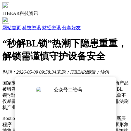
ITBEAR科技资讯
网站首页
科技资讯
财经资讯
分享好友
“秒解BL锁”热潮下隐患重重，
解锁需谨慎守护设备安全
时间：2026-05-09 09:58:34
来源：ITBEAR
编辑：快讯
国家安全部近日发布重要提醒，近期某知名手机芯片厂商产品
被曝存在安全漏洞，部分不法分子利用该漏洞实施“秒解BL
锁”操作，引发公众对移动设备安全的高度关注。这一现象不
仅暴露了手机底层安全防护机制的潜在风险，更揭示了非法刷
机产业链背后的多重安全隐患。
Bootloader（引导加载程序）作为手机启动时最先运行的底层
程序，承担着验证操作系统合法性的关键职责。业内专家形象
地将其比作"电子防盗门"，只有通过验证的系统才能获得加载