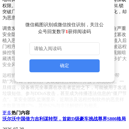
权限。然而，部分用户为追求刷机自由，试图通过解除BL锁
突破厂商设定的安全限制，这种行为虽能实现系统定制化，却
为恶意软件入侵打开了方便之门。
微信截图识别或微信按住识别，关注公
调查发现，当前网络平台流传的所谓"一键解锁工具"存在严重
众号回复数字
1
获得阅读码
安全隐患。这些打着"简化流程"旗号的软件包，实则经过篡改
植入恶意代码。当用户下载安装后，设备底层系统即被植入后
门程序，可能导致个人隐私泄露、支付账户被盗、设备被远程
操控等严重后果。更值得警惕的是，部分"手把手教学"视频暗
藏诱导链接，引导用户安装不明驱动或应用程序，进一步扩大
安全风险。
确定
远程协助解锁服务成为新的犯罪温床。不法分子以"免费帮
助"为诱饵，诱导用户安装远程控制软件并授予系统权限。一
旦得逞，设备将完全暴露在攻击者监控之下，可能被用于发送
垃圾短信、参与DDoS攻击，甚至成为传播违法信息的"僵尸节
点"。某安全团队监测显示，近期涉及远程控制软件的恶意样
本数量激增37%，其中62%与非法解锁行为相关。
更多
热门内容
安全专家指出，真正的风险不在于刷机行为本身，而在于使用
沃尔沃中国借力吉利谋转型，首款D级豪车挑战尊界S800格局
非官方渠道获取的系统镜像、来路不明的工具软件以及不规范
的操作流程。部分用户为追求所谓"个性化体验"，忽视设备安