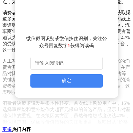
点，尤其在18至30岁养宠人群中，超半数已购买相关保险。
消费者行为呈现三大显著特征：线上化趋势加速、信息获取渠
道多元化、决策过程日益理性。数据显示，传统保险公司线上
渠道购险率首次突破63%，超越线下成为主要入口。其中，汽
车商业险、储蓄型保险和意外险的线上迁移率最高，消费者普
遍认为线上投保更便捷、价格更透明。在信息获取方面，42%
微信截图识别或微信按住识别，关注公
的受访者通过社交媒体了解保险知识，39%依赖短视频平台，
众号回复数字
1
获得阅读码
这一比例已接近传统人际推荐渠道。
人工智能技术正深度重塑保险消费生态。报告指出，16%的消
费者开始使用AI工具获取保险信息，较2024年增长60%。在产
品对比环节，超四成用户借助AI分析保障责任、保费价格等
关键条款，将决策时间从数小时压缩至分钟级。尽管55%的消
确定
费者会将AI推荐作为参考，但仅15%视其为核心决策依据，这
表明技术可信度仍是行业需要突破的关键点。
消费者决策逻辑发生根本性转变。首次线上购险用户中，16%
选择重疾险和意外险作为超百元保单的首选产品，显示出对基
础保障的重视。在决策因素方面，虽然价格敏感度仍达40%，
但保障范围、保额等价值指标的关注度更高，反映出从"价格
导向"向"价值导向"的迁移。这种转变对行业提出新要求：
更多
热门内容