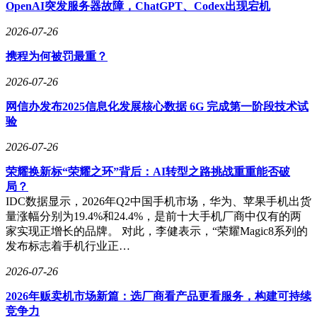
50%的消费者认为保险条款过于复杂，48%质疑信息真实性，
OpenAI突发服务器故障，ChatGPT、Codex出现宕机
45%担忧销售误导问题。
2026-07-26
技术驱动的行业升级正在加速。报告观察发现，AI已从辅助
携程为何被罚最重？
工具升级为保险价值链的核心战略要素，渗透至产品设计、精
准营销、智能核保、快速理赔等全流程。这种转变推动行业从
2026-07-26
效率优化迈向价值创造阶段，互联网保险正从单一销售渠道演
变为行业数字化转型的基础设施。元保集团市场部负责人李虹
网信办发布2025信息化发展核心数据 6G 完成第一阶段技术试
指出，随着监管框架的完善，行业将在风险防控、产品创新和
验
消费者权益保护等领域实现精细化运营，人机协同的数据驱动
2026-07-26
模式将成为主流。
荣耀换新标“荣耀之环”背后：AI转型之路挑战重重能否破
服务信任缺口仍是制约发展的关键因素。线下用户未转向线上
局？
的核心原因集中于服务体验和信任问题，理赔流程繁琐、后续
IDC数据显示，2026年Q2中国手机市场，华为、苹果手机出货
服务缺失和条款隐患位列担忧前三。这种矛盾凸显出行业转型
量涨幅分别为19.4%和24.4%，是前十大手机厂商中仅有的两
的紧迫性：既要通过技术创新提升效率，更需建立透明可信的
家实现正增长的品牌。 对此，李健表示，“荣耀Magic8系列的
服务体系。报告显示，消费者对简化理赔流程、增强条款可读
发布标志着手机行业正…
性和建立第三方监督机制的需求尤为迫切，这些领域将成为未
来竞争的焦点。
2026-07-26
2026年贩卖机市场新篇：选厂商看产品更看服务，构建可持续
竞争力