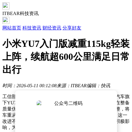
ITBEAR科技资讯
网站首页
科技资讯
财经资讯
分享好友
小米YU7入门版减重115kg轻装
上阵，续航超600公里满足日常
出行
时间：2026-05-11 00:12:08
来源：ITBEAR
编辑：快讯
工信部近日公布的新能源汽车购置税减免目录中，小米汽车旗
下YU7入门级版本的详细信息引发行业关注。这款新车在整备
质量优化方面取得突破性进展，通过材料升级与结构调整，将
车重从标准版的2315kg降至2200kg，减重幅度达115kg。这一
改进不仅提升了车辆操控响应速度，更对能耗表现产生积极影
响，为电动SUV市场带来新的技术参考。