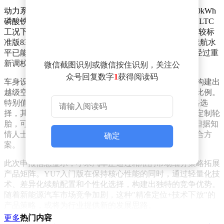
动力系统配置上，新车搭载与新一代小米SU7同源的73.0kWh
磷酸铁锂电池组，较标准版73.6kWh容量略有调整。在CLTC
工况下，其纯电续航里程稳定在633-643公里区间，虽然较标
准版835公里有所缩减，但考虑到入门级市场定位，该续航水
平已能覆盖90%以上用户日常通勤需求。电池管理系统经过重
新调校，在低温环境下的能量保持率较前代提升8%。
微信截图识别或微信按住识别，关注公
众号回复数字
1
获得阅读码
车身设计延续家族化语言，4999mm车长与3000mm轴距构建出
越级空间表现，1996mm车宽配合1608mm车高形成黄金比例。
特别值得关注的是，新车提供19/20/21英寸三种轮毂规格选
择，其中21英寸锻造轮毂采用低风阻设计，配合米其林定制轮
胎，可将滚动阻力降低12%。内饰方面虽未完全公开，但据知
情人士透露，将采用环保再生材料与智能交互系统的组合方
确定
案。
此次申报信息显示，小米汽车正通过精准的市场细分策略拓展
产品矩阵。YU7入门版在保持核心性能的同时，通过轻量化技
术、差异化续航配置和个性化选择，构建出独特的竞争优势。
随着新能源汽车市场竞争加剧，这种"精准定位+技术下放"的
产品策略，或将为行业提供新的发展思路。
更多
热门内容