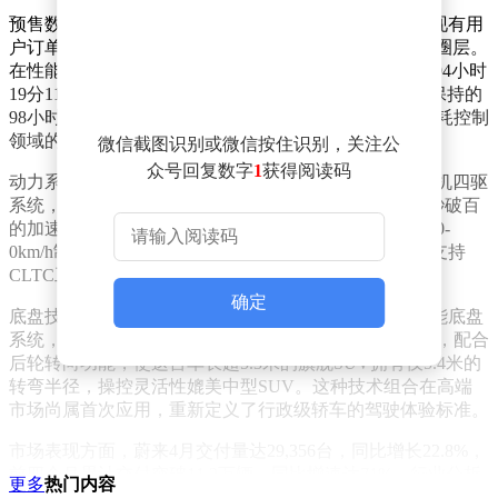
预售数据显示，蔚来ES9展现出强劲的市场吸引力，非现有用
户订单量达到去年ES8同期的1.5倍，成功突破原有用户圈层。
在性能验证方面，该车型刚完成“万里越雄关”挑战，以94小时
19分11秒的成绩完成一万公里连续行驶，刷新乐道L60保持的
98小时06分纯电车型纪录，充分证明其在续航管理和能耗控制
领域的领先技术。
微信截图识别或微信按住识别，关注公
众号回复数字
1
获得阅读码
动力系统方面，ES9搭载全域900V高压架构，配备双电机四驱
系统，峰值功率达520kW，峰值扭矩700N·m，实现4.3秒破百
的加速性能。制动系统标配自研高性能六活塞卡钳，100-
0km/h制动距离仅35.3米。续航方面，102kWh电池包可支持
CLTC工况下620公里综合续航，满足长途出行需求。
确定
底盘技术是ES9的核心竞争力之一。该车型搭载天行智能底盘
系统，集成全主动悬架与国内唯一量产的线控转向技术，配合
后轮转向功能，使这台车长超5.3米的旗舰SUV拥有仅5.4米的
转弯半径，操控灵活性媲美中型SUV。这种技术组合在高端
市场尚属首次应用，重新定义了行政级轿车的驾驶体验标准。
市场表现方面，蔚来4月交付量达29,356台，同比增长22.8%，
前四个月累计交付突破11.2万辆，同比增速达71%。行业分析
更多
热门内容
师指出，ES9的上市将进一步强化蔚来在50万元以上高端SUV