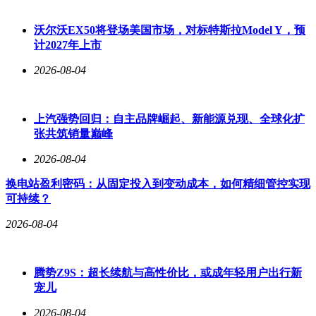
市场的竞争力，其技术创新与用户体验的双重突破，有望推动
品牌市场份额持续提升。
沃尔沃EX50将登场美国市场，对标特斯拉Model Y，预
计2027年上市
2026-08-04
上汽强势回归：自主品牌崛起、新能源兑现、全球化扩
张共筑销量巅峰
2026-08-04
换电站盈利密码：从固定投入到变动成本，如何精细管控实现
可持续？
2026-08-04
腾势Z9S：超长续航与高性价比，或成年轻用户出行新
宠儿
2026-08-04