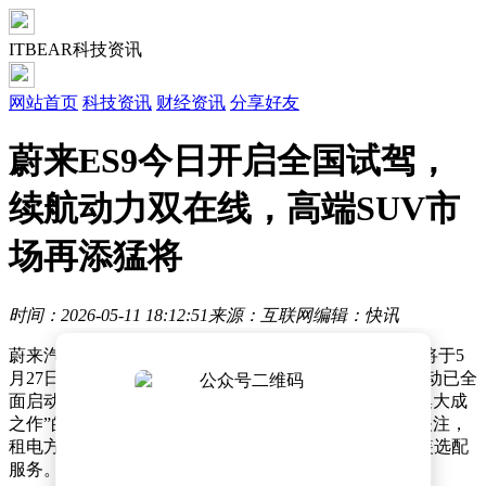
ITBEAR科技资讯
网站首页
科技资讯
财经资讯
分享好友
蔚来ES9今日开启全国试驾，
续航动力双在线，高端SUV市
场再添猛将
时间：2026-05-11 18:12:51
来源：互联网
编辑：快讯
蔚来汽车近日宣布，其智能电动行政旗舰SUV蔚来ES9将于5
月27日正式上市并同步开启交付，目前全国用户试驾活动已全
面启动。这款被蔚来创始人李斌誉为“十一年体系创新集大成
之作”的车型，自4月9日开启预售以来便引发市场高度关注，
租电方案预售价42万元起，提供7种车身颜色及玄金套装选配
服务。