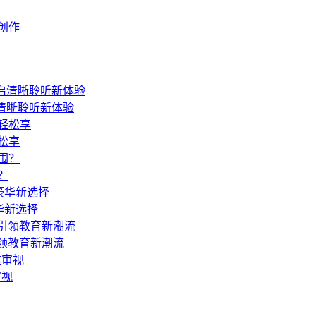
创作
启清晰聆听新体验
松享
？
豪华新选择
引领教育新潮流
审视