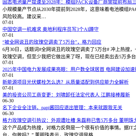
固态电池量产提速至2028年：模组PACK设备厂商需提前布局
小规模量产节点从2030年提前到2028年，这意味着电池模组PA
风险较高。建议采…
07-01
中国空调一机难求 奥地利程序员写3个AI蹲守
07-01
“被全网说丑的玫瑰空调卖了5万台”，格力回应
6月30日，话题词#全网说丑的玫瑰空调卖了5万台# 冲上热
玫瑰空调，但至少我把它做出来了呀，现在已经卖出去5万多台了
07-01
2025年中国电力发展成果亮眼：用户数全球居首 电网建设加速
07-01
新能源项目光伏螺栓怎么选？从质量适配到供应能力全解析
07-01
美的投资公司工商变更：刘啸卸任法定代表人 江鹏接棒履新
06-30
名下企业全注销，papi酱回应退出管理：本来就跟我无关
06-30
格力玫瑰空调引热议：外观遭吐槽 朱磊称已售5万多台 董明珠
这个产品成为热搜，对格力反倒是一个很有价值的事情。据IT
台，你敢吗？” 董明珠表示，玫瑰空调是格…