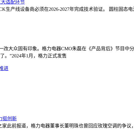
三大适配环节
CK生产线设备商必须在2026-2027年完成技术验证。 圆柱固
搜，一改大众固有印象。格力电器CMO朱磊在《产品背后》节目
。”2024年1月，格力正式发售
推进
力挺创新
之家此前报道，格力电器董事长董明珠也曾回应玫瑰空调的争议