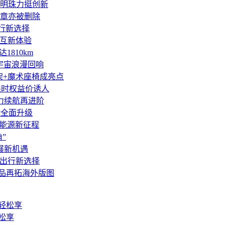
董明珠力挺创新
章亦被删除
旅行新选择
交互新体验
1810km
成宇宙浪漫回响
悬架+魔术座椅成亮点
限时权益价诱人
动力续航再进阶
体验全面升级
色能源新征程
”
展新机遇
务出行新选择
新品再拓海外版图
松享