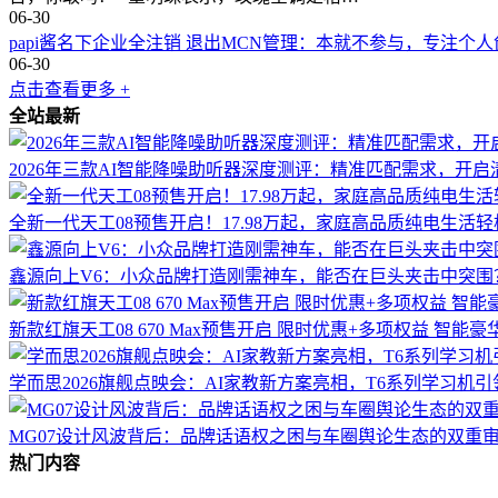
06-30
papi酱名下企业全注销 退出MCN管理：本就不参与，专注个人
06-30
点击查看更多 +
全站最新
2026年三款AI智能降噪助听器深度测评：精准匹配需求，开
全新一代天工08预售开启！17.98万起，家庭高品质纯电生活轻
鑫源向上V6：小众品牌打造刚需神车，能否在巨头夹击中突围
新款红旗天工08 670 Max预售开启 限时优惠+多项权益 智能
学而思2026旗舰点映会：AI家教新方案亮相，T6系列学习机
MG07设计风波背后：品牌话语权之困与车圈舆论生态的双重
热门内容