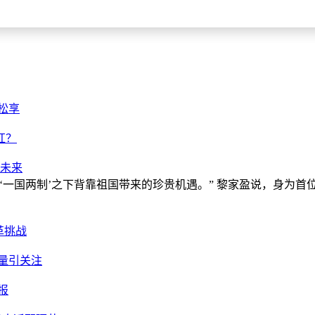
松享
红？
好未来
‘一国两制’之下背靠祖国带来的珍贵机遇。” 黎家盈说，身为
革挑战
量引关注
报