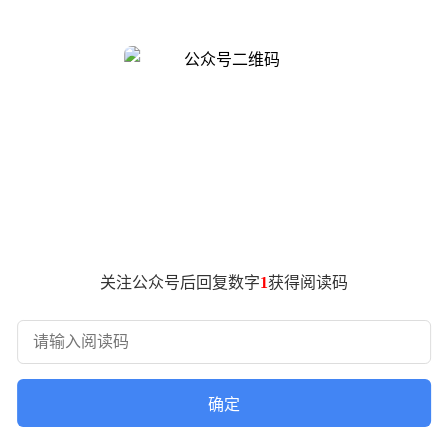
中控台配备更大尺寸的悬浮式屏幕，配合全新电子怀挡设计，不
过多色氛围灯营造层次感，音响系统升级为更多扬声器配置，空
供200kW与240kW双电机版本选择，满足不同性能需求。搭载
通过实时调节悬挂软硬程度，显著提升了车辆在复杂路况下的舒适
V，有望在竞争激烈的新能源市场中树立新的标杆。关于新车的具
关注公众号后回复数字
1
获得阅读码
确定