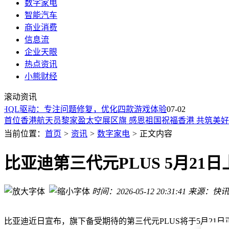
数字家电
智能汽车
商业消费
信息流
企业天眼
热点资讯
2025年中国电力发展成果亮眼：用户数全球居首 电网建设加速
小熊财经
全新一代天工08预售开启！17.98万起，家庭高品质纯电生活轻
滚动资讯
消息称董明珠大会喊话现场股东：家电不改为格力，凭什么分
WHQL驱动：专注问题修复，优化四款游戏体验
首位香港航天员黎家盈太空展区旗 感恩祖国祝福香港 共筑美
07-02
董明珠股东大会“放话”：力推自研产品，直面海外销售渠道变
深鹏科技北交所上市一期辅导验收 主营水泵业务增长与保荐质
当前位置：
首页
>
资讯
>
数字家电
>
正文内容
格力股东大会：回应售后海外关切 分红回购双举措提升股东回
固态电池量产提速至2028年：模组PACK设备厂商需提前布局
比亚迪第三代元PLUS 5月21
中国空调一机难求 奥地利程序员写3个AI蹲守
“被全网说丑的玫瑰空调卖了5万台”，格力回应
时间：2026-05-12 20:31:41
来源：快讯
2025年中国电力发展成果亮眼：用户数全球居首 电网建设加速
全新一代天工08预售开启！17.98万起，家庭高品质纯电生活轻
比亚迪近日宣布，旗下备受期待的第三代元PLUS将于5月2