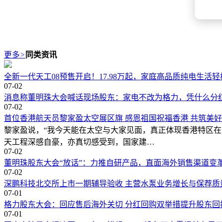
更多
>
同类资讯
全新一代天工08预售开启！17.98万起，家庭高品质纯电生活轻
07-02
消息称董明珠大会喊话现场股东：家电不改为格力，凭什么分
07-02
首位香港航天员黎家盈太空展区旗 感恩祖国祝福香港 共筑美
黎家盈说，“我今天能在太空与大家见面，真正体现香港特区在
天工程深感自豪，亦真切感受到，国家建…
07-02
董明珠股东大会“放话”：力推自研产品，直面海外销售渠道变
07-02
深鹏科技北交所上市一期辅导验收 主营水泵业务增长与保荐质
07-01
格力股东大会：回应售后海外关切 分红回购双举措提升股东回
07-01