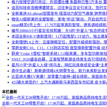
格力玫瑰空调引热议：外观遭吐槽 朱磊称已售5万多台 
追觅科技俞浩微博遭禁言，过往争议言论引关注，签约文
全新奥迪A6 allroad官图发布 插混动力配空气悬架 跨界
微信AI赋能美的全屋智能：家电“听话”联动，开启自然
smart精灵6号上市：17.79万起享高阶智驾，德系调校续航达
编号208663小行星定名徐熙媛：大S的“外星人”执念终
本田全新HR-V焕新登场！11万起售配1.5T动力，独立
全新理想L8上市：五座旗舰定位，配置升级续航强劲，
零跑全新C10、C11、C16到店实拍 造型焕新配置升级 
蔚来“Cedar S雪松”智能系统1.5.0版来袭，多车型功能
SNEC 2026盛会启幕，正泰智慧能源全场景生态引领绿
星月小学“外星人入侵”闹乌龙，网红玩具竟成安全课“主角
高中生必看！新能源领域4大刚需专业，助力未来职业发
比亚迪大唐EV来袭！双零重力座椅+超长续航，家庭商
455辆大单签约！上汽大通刷新马来西亚车市纪录 皮卡
本栏最新
全新一代天工08预售开启！17.98万起，家庭高品质纯电生活轻