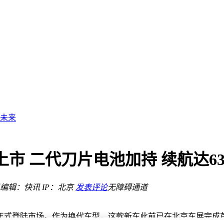
推进
松享
红？
好未来
革挑战
量引关注
报
三大适配环节
日上市 二代刀片电池加持 续航达6
编辑：快讯
IP：北京
发表评论
无障碍通道
推进
松享
1日正式登陆市场。作为换代车型，这款新车此前已在北京车展完