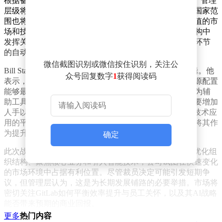
根据备忘录内容，GitLab将采取多项措施提升运营效率。管理
层级将被精简，研发团队将进行重组，同时业务覆盖的国家范
围也将缩小。这些调整旨在集中资源，聚焦更具战略价值的市
场和技术领域。公司特别强调，AI技术将在内部流程重构中
发挥关键作用，通过代理式AI实现审核、审批和交接等环节
的自动化，从而显著提升整体效率。
微信截图识别或微信按住识别，关注公
Bill Staples在备忘录中进一步解释了人员配置的调整逻辑。他
众号回复数字
1
获得阅读码
表示，公司需要重新评估每个岗位的人员规模，确保资源配置
能够最大化速度和客户价值。在某些领域，AI技术将作为辅
助工具增强团队能力；而在另一些关键岗位，则可能需要增加
人手以加速项目推进。这种动态调整反映了GitLab对AI技术应
用的平衡态度——既不盲目依赖，也不完全排斥，而是将其作
为提升效率的催化剂。
确定
此次战略调整标志着GitLab在AI时代的转型决心。通过优化组
织结构、聚焦核心业务和引入智能技术，公司试图在快速变化
的市场环境中占据有利位置。尽管裁员决定可能引发短期争
议，但管理层认为，这是为长期发展铺路的必要举措。市场将
密切关注GitLab如何平衡效率提升与员工关怀，以及其AI战略
能否带来预期的商业回报。
更多
热门内容