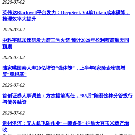
2026-07-02
英伟达Blackwell平台发力：DeepSeek V4单Token成本骤降，
推理效率大提升
2026-07-02
中科宇航加速研发力箭三号火箭 预计2029年盈利蓝箭航天同
预期
2026-07-02
陆家嘴国泰人寿20亿增资“强体魄”，上半年8家险企密集增
资“稳根基”
2026-07-02
首创证券人事调整：方杰提前离任，“85后”陈磊接棒分管投行
与债务融资
2026-07-02
贵州沿河：无人机飞防作业“一喷多促” 护航大豆玉米稳产增
收