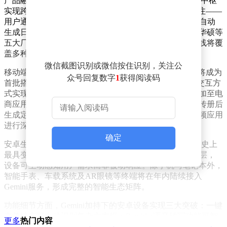
产品融合安卓与ChromeOS系统，以Gemini Intelligence为中枢
实现跨设备协同。其创新设计的"智能光标"功能引发关注——
用户通过晃动光标即可触发AI交互，例如指向邮件日期自动
生成日程，或选择图片进行智能合成。谷歌已与宏碁、华硕等
五大厂商达成合作，首批设备预计今年秋季面世，产品线将覆
盖多种形态与尺寸规格。
微信截图识别或微信按住识别，关注公
移动端布局同样激进。三星Galaxy与谷歌Pixel系列手机将成为
众号回复数字
1
获得阅读码
首批搭载Gemini Intelligence的设备，通过电源键长按等交互方
式实现自动化操作。具体场景包括：将购物清单自动添加至电
商应用、从邮件提取课程信息并购买教材、拍摄旅游宣传册后
生成定制行程等。团队耗时数月针对外卖、网约车等高频应用
进行深度优化，确保多步骤任务的无缝衔接。
确定
安卓生态系统负责人萨米尔·萨马特强调，这是安卓系统史上
最具变革性的升级。通过将AI能力深度植入操作系统底层，
设备可主动感知用户需求而非被动响应。除手机与笔记本外，
智能手表、车载系统及AR眼镜等终端将在年内陆续接入
Gemini服务，形成完整的智能生态矩阵。
功能细节方面，Gemini加持下的安卓设备实现三大突破：一键
表单填充可自动识别复杂文本框；Rambler语音转写功能可智
更多
热门内容
能过滤语气词与中断；网页助手支持多源信息智能比对。这些