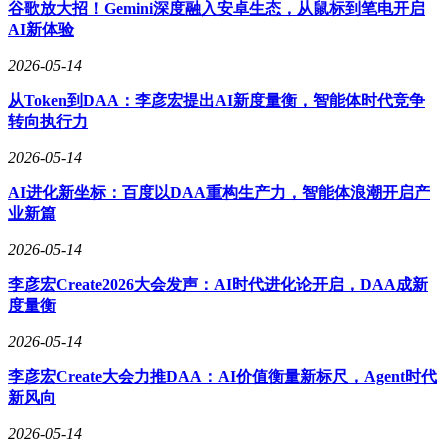
谷歌放大招！Gemini深度融入安卓生态，从鼠标到笔电开启
能力将首先在旗舰机型落地，随后向中低端设备普及。
AI新体验
行业观察人士指出，谷歌正通过软硬件深度整合构建AI时代
2026-05-14
护城河。但挑战同样明显：Googlebook需证明其不同于
Chromebook的差异化价值，移动端自动化功能则面临用户隐
从Token到DAA：李彦宏提出AI新度量衡，智能体时代竞争
私疑虑。部分网友担忧设备性能能否支撑持续运行的AI模
转向执行力
型，也有观点认为无缝交互体验可能重塑个人计算市场格局。
2026-05-14
随着苹果Apple Intelligence的同步推进，两大科技巨头的操作
系统之争将进入白热化阶段。
AI进化新坐标：百度以DAA重构生产力，智能体浪潮开启产
业新篇
2026-05-14
李彦宏Create2026大会发声：AI时代进化论开启，DAA成新
度量衡
2026-05-14
李彦宏Create大会力推DAA：AI价值衡量新标尺，Agent时代
新风向
2026-05-14